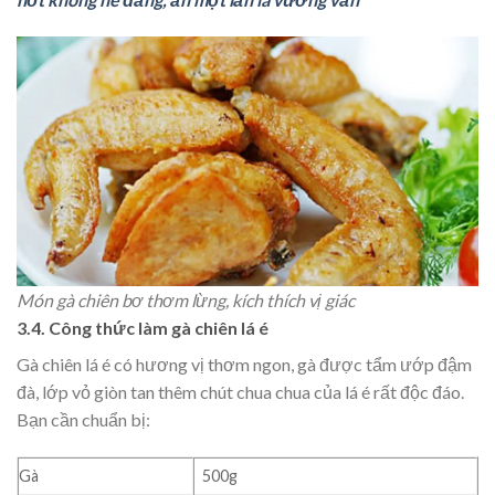
Món gà chiên bơ thơm lừng, kích thích vị giác
3.4. Công thức làm gà chiên lá é
Gà chiên lá é có hương vị thơm ngon, gà được tẩm ướp đậm
đà, lớp vỏ giòn tan thêm chút chua chua của lá é rất độc đáo.
Bạn cần chuẩn bị:
Gà
500g