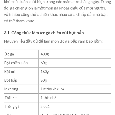
khỏe nên luôn xuất hiện trong các mâm cơm hàng ngày. Trong
đó, gà chiên giòn là một món gà khoái khẩu của mọi người,
với nhiều công thức chiên khác nhau cực kì hấp dẫn mà bạn
có thể tham khảo:
3.1. Công thức làm ức gà chiên với bột bắp
Nguyên liệu đầy đủ để làm món ức gà bắp ram bao gồm:
Ức gà
400g
Bột chiên giòn
60g
Bột mì
180g
Bột bắp
80g
Mật ong
1 ít tùy khẩu vị
Tỏi băm
1 thìa nhỏ
Trứng gà
2 quả