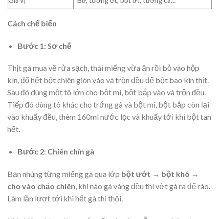
Gia vị
Bơ, tương ớt, bột ớt, tương cà…
Cách chế biến
Bước 1: Sơ chế
Thịt gà mua về rửa sạch, thái miếng vừa ăn rồi bỏ vào hộp
kín, đổ hết bột chiên giòn vào và trộn đều để bột bao kín thịt.
Sau đó dùng một tô lớn cho bột mì, bột bắp vào và trộn đều.
Tiếp đó dùng tô khác cho trứng gà và bột mì, bột bắp còn lại
vào khuấy đều, thêm 160ml nước lọc và khuấy tới khi bột tan
hết.
Bước 2: Chiên chín gà
Bạn nhúng từng miếng gà qua lớp
bột ướt → bột khô →
cho vào chảo chiên
, khi nào gà vàng đều thì vớt gà ra để ráo.
Làm lần lượt tới khi hết gà thì thôi.