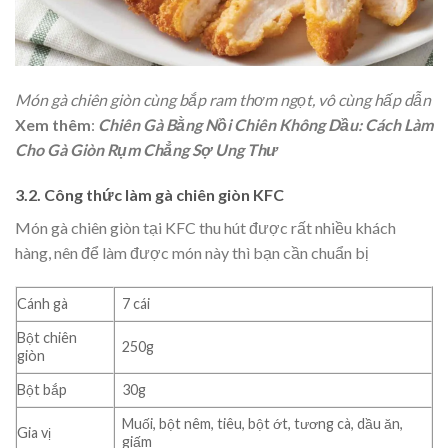
Món gà chiên giòn cùng bắp ram thơm ngọt, vô cùng hấp dẫn
Xem thêm
:
Chiên Gà Bằng Nồi Chiên Không Dầu: Cách Làm
Cho Gà Giòn Rụm Chẳng Sợ Ung Thư
3.2. Công thức làm gà chiên giòn KFC
Món gà chiên giòn tại KFC thu hút được rất nhiều khách
hàng, nên để làm được món này thì bạn cần chuẩn bị
Cánh gà
7 cái
Bột chiên
250g
giòn
Bột bắp
30g
Muối, bột nêm, tiêu, bột ớt, tương cà, dầu ăn,
Gia vị
giấm