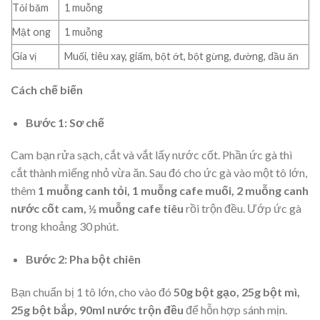
Tỏi băm
1 muỗng
Mật ong
1 muỗng
Gia vị
Muối, tiêu xay, giấm, bột ớt, bột gừng, đường, dầu ăn
Cách chế biến
Bước 1: Sơ chế
Cam bạn rửa sạch, cắt và vắt lấy nước cốt. Phần ức gà thì
cắt thành miếng nhỏ vừa ăn. Sau đó cho ức gà vào một tô lớn,
thêm
1 muỗng canh tỏi, 1 muỗng cafe muối, 2 muỗng canh
nước cốt cam, ½ muỗng cafe tiêu
rồi trộn đều. Ướp ức gà
trong khoảng 30 phút.
Bước 2: Pha bột chiên
Bạn chuẩn bị 1 tô lớn, cho vào đó
50g bột gạo, 25g bột mì,
25g bột bắp, 90ml nước trộn đều
để hỗn hợp sánh mịn.