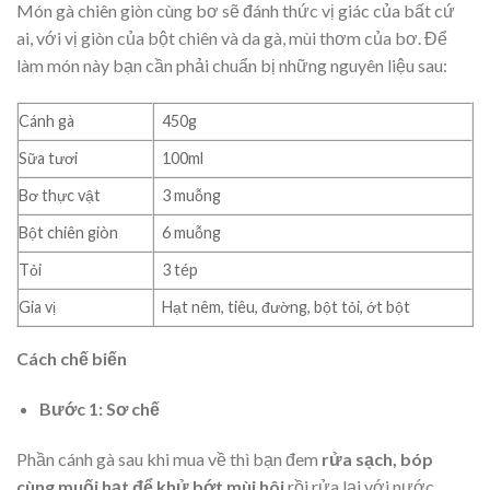
Món gà chiên giòn cùng bơ sẽ đánh thức vị giác của bất cứ
ai, với vị giòn của bột chiên và da gà, mùi thơm của bơ. Để
làm món này bạn cần phải chuẩn bị những nguyên liệu sau:
Cánh gà
450g
Sữa tươi
100ml
Bơ thực vật
3 muỗng
Bột chiên giòn
6 muỗng
Tỏi
3 tép
Gia vị
Hạt nêm, tiêu, đường, bột tỏi, ớt bột
Cách chế biến
Bước 1: Sơ chế
Phần cánh gà sau khi mua về thì bạn đem
rửa sạch, bóp
cùng muối hạt để khử bớt mùi hôi
rồi rửa lại với nước