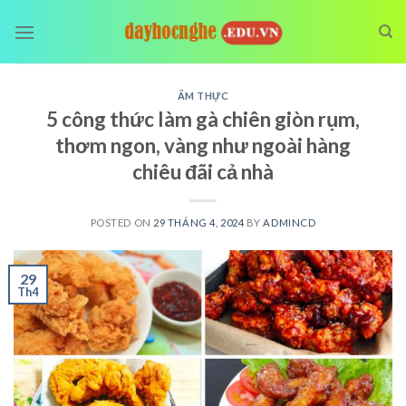
Skip
to
content
ẨM THỰC
5 công thức làm gà chiên giòn rụm,
thơm ngon, vàng như ngoài hàng
chiêu đãi cả nhà
POSTED ON
29 THÁNG 4, 2024
BY
ADMINCD
29
Th4