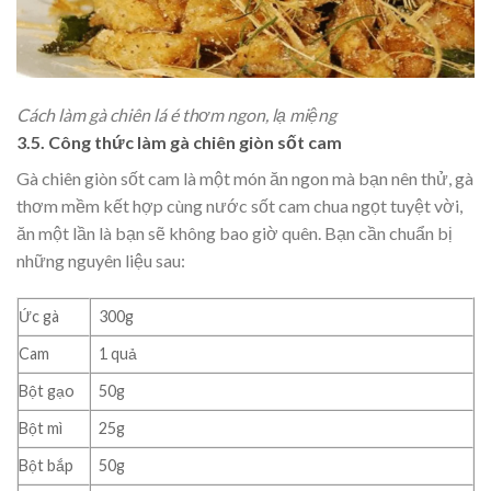
Cách làm gà chiên lá é thơm ngon, lạ miệng
3.5. Công thức làm gà chiên giòn sốt cam
Gà chiên giòn sốt cam là một món ăn ngon mà bạn nên thử, gà
thơm mềm kết hợp cùng nước sốt cam chua ngọt tuyệt vời,
ăn một lần là bạn sẽ không bao giờ quên. Bạn cần chuẩn bị
những nguyên liệu sau:
Ức gà
300g
Cam
1 quả
Bột gạo
50g
Bột mì
25g
Bột bắp
50g