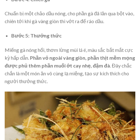
Chuẩn bị một chảo dầu nóng, cho phần gà đã lăn qua bột vào,
chiên tới khi gà vàng giòn thì vớt ra để ráo dầu.
Bước 5: Thưởng thức
Miếng gà nóng hổi, thơm lừng mùi lá é, màu sắc bắt mắt cực
kỳ hấp dẫn.
Phần vỏ ngoài vàng giòn, phần thịt mềm mọng
được phủ thêm phần muối ớt cay nhẹ, đậm đà
. Đây chắc
chắn là một món ăn vô cùng lạ miệng, tạo sự kích thích cho
người thưởng thức.