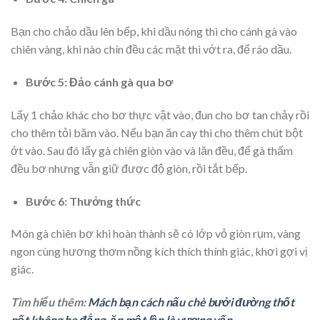
Bạn cho chảo dầu lên bếp, khi dầu nóng thì cho cánh gà vào
chiên vàng, khi nào chín đều các mặt thì vớt ra, để ráo dầu.
Bước 5: Đảo cánh gà qua bơ
Lấy 1 chảo khác cho bơ thực vật vào, đun cho bơ tan chảy rồi
cho thêm tỏi băm vào. Nếu bạn ăn cay thì cho thêm chút bột
ớt vào. Sau đó lấy gà chiên giòn vào và lăn đều, để gà thấm
đều bơ nhưng vẫn giữ được độ giòn, rồi tắt bếp.
Bước 6: Thưởng thức
Món gà chiên bơ khi hoàn thành sẽ có lớp vỏ giòn rụm, vàng
ngon cùng hương thơm nồng kích thích thính giác, khơi gợi vị
giác.
Tìm hiểu thêm:
Mách bạn cách nấu chè bưởi đường thốt
nốt không he đắng, ăn một lần là vương vấn