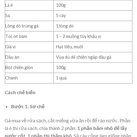
Lá é
100g
Sả
5 cây
Lòng đỏ trứng gà
1 lòng đỏ
Tỏi, ớt băm
1 – 2 muỗng tùy khẩu vị
Gia vị
Hạt tiêu, muối
Dầu ăn
Vừa đủ để chiên ngập dầu gà
Bột chiên giòn
100g
Chanh
1 quả
Cách chế biến
Bước 1: Sơ chế
Gà mua về rửa sạch, cắt miếng vừa ăn rồi để ráo nước. Phần
lá é thì rửa sạch, chia thành 2 phần:
1 phần băm nhỏ để lấy
nước cốt, 1 phần thì thấm khô
. Sả cây cũng làm giống phần