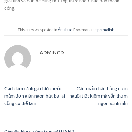
gia đình và bạn bè cùng thưởng thức nhé. Chúc bạn thành
công.
This entry was posted in
Ẩm thực
. Bookmark the
permalink
.
ADMINCD
Cách làm cánh gà chiên nước
Cách nấu cháo bằng cơm
mắm đơn giản ngon bất bại ai
nguội tiết kiệm mà vẫn thơm
cũng có thể làm
ngon, sánh mịn
Chuyển kho xưởng trọn gói Hà Nội