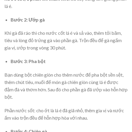
lá é.
Bước 2: Ướp gà
Khi gà đã ráo thì cho nước cốt lá é và sả vào, thêm tỏi băm,
tiêu và lòng đỏ trứng gà vào phần gà. Trộn đều để gà ngấm
gia vị, ướp trong vòng 30 phút.
Bước 3: Pha bột
Bạn dùng bột chiên giòn cho thêm nước để pha bột sền sệt,
thêm chút tiêu, muối để món gà chiên giòn cùng lá é được
đậm đà và thơm hơn. Sau đó cho phần gà đã ướp vào hỗn hợp
bột.
Phần nước sốt: cho ớt là lá é đã giã nhỏ, thêm gia vị và nước
ấm vào trộn đều để hỗn hợp hòa với nhau.
Bước 4: Chiên gà