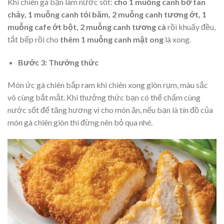
Khi chiên gà bạn làm nước sốt:
cho 1 muỗng canh bơ tan
chảy, 1 muỗng canh tỏi băm, 2 muỗng canh tương ớt, 1
muỗng cafe ớt bột, 2 muỗng canh tương cà
rồi khuấy đều,
tắt bếp rồi cho
thêm 1 muỗng canh mật ong
là xong.
Bước 3: Thưởng thức
Món ức gà chiên bắp ram khi chiên xong giòn rụm, màu sắc
vô cùng bắt mắt. Khi thưởng thức bạn có thể chấm cùng
nước sốt để tăng hương vị cho món ăn, nếu bạn là tín đồ của
món gà chiên giòn thì đừng nên bỏ qua nhé.