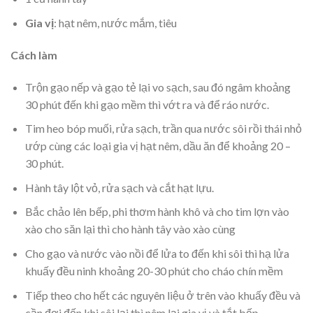
Gia vị
: hạt nêm, nước mắm, tiêu
Cách làm
Trộn gạo nếp và gạo tẻ lại vo sạch, sau đó ngâm khoảng
30 phút đến khi gạo mềm thì vớt ra và để ráo nước.
Tim heo bóp muối, rửa sạch, trần qua nước sôi rồi thái nhỏ
ướp cùng các loại gia vị hạt nêm, dầu ăn để khoảng 20 –
30 phút.
Hành tây lột vỏ, rửa sạch và cắt hạt lựu.
Bắc chảo lên bếp, phi thơm hành khô và cho tim lợn vào
xào cho săn lại thì cho hành tây vào xào cùng
Cho gạo và nước vào nồi để lửa to đến khi sôi thì hạ lửa
khuấy đều ninh khoảng 20-30 phút cho cháo chín mềm
Tiếp theo cho hết các nguyên liệu ở trên vào khuấy đều và
cần đợi đến khi sôi lại thì nêm lại gia vị và tắt bếp.