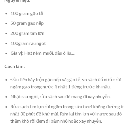
100 gram gạo tẻ
50 gram gạo nếp
200 gram tim lợn
100gram rau ngót
Gia vị:
Hạt nêm, muối, dầu ô liu,…
Cách làm:
Đầu tiên hãy trộn gạo nếp và gạo tẻ, vo sạch đổ nước rồi
ngâm gạo trong nước ít nhất 1 tiếng trước khi nấu.
Nhặt rau ngót, rửa sạch sau đó mang đi xay nhuyễn.
Rửa sạch tim lợn rồi ngâm trong sữa tươi không đường ít
nhất 30 phút để khử mùi. Rửa lại tim lợn với nước sau đó
thấm khô rồi đem đi băm nhỏ hoặc xay nhuyễn.