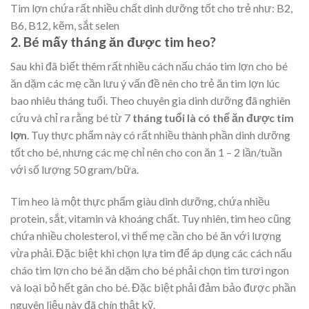
Tim lợn chứa rất nhiều chất dinh dưỡng tốt cho trẻ như: B2,
B6, B12, kẽm, sắt selen
2. Bé mấy tháng ăn được tim heo?
Sau khi đã biết thêm rất nhiều
cách nấu cháo tim lợn cho bé
ăn dặm các mẹ cần lưu ý vấn đề nên cho trẻ ăn tim lợn lúc
bao nhiêu tháng tuổi. Theo chuyên gia dinh dưỡng đã nghiên
cứu và chỉ ra rằng bé từ 7
tháng tuổi là có thể ăn được tim
lợn
. Tuy thực phẩm này có rất nhiều thành phần dinh dưỡng
tốt cho bé, nhưng các mẹ chỉ nên cho con ăn 1 – 2 lần/tuần
với số lượng 50 gram/bữa.
Tim heo là một thực phẩm giàu dinh dưỡng, chứa nhiều
protein, sắt, vitamin và khoáng chất. Tuy nhiên, tim heo cũng
chứa nhiều cholesterol, vì thế mẹ cần cho bé ăn với lượng
vừa phải. Đặc biệt khi chọn lựa tim để áp dụng các
cách nấu
cháo tim lợn cho bé ăn dặm cho bé phải chọn tim tươi ngon
và loại bỏ hết gân cho bé. Đặc biệt phải đảm bảo được phần
nguyên liệu này đã chín thật kỹ.