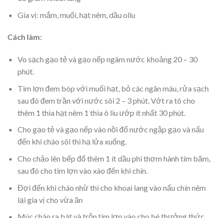
Gia vị: mắm, muối, hạt nêm, dầu oliu
Cách làm:
Vo sạch gạo tẻ và gạo nếp ngâm nước khoảng 20 – 30
phút.
Tim lợn đem bóp với muối hạt, bỏ các ngân máu, rửa sạch
sau đó đem trần với nước sôi 2 – 3 phút. Vớt ra tô cho
thêm 1 thìa hạt nêm 1 thìa ô liu ướp ít nhất 30 phút.
Cho gạo tẻ và gạo nếp vào nồi đổ nước ngập gạo và nấu
đến khi cháo sôi thi hạ lửa xuống.
Cho chảo lên bếp đổ thêm 1 ít dầu phi thơm hành tím băm,
sau đó cho tim lợn vào xào đến khi chín.
Đợi đến khi cháo nhừ thì cho khoai lang vào nấu chín nêm
lại gia vị cho vừa ăn
Múc cháo ra bát và trộn tim lợn vào cho bé thưởng thức.