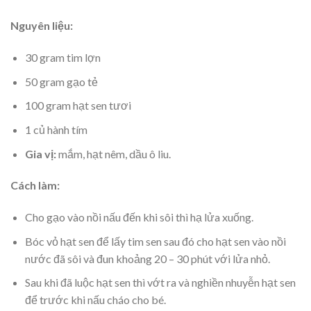
Nguyên liệu:
30 gram tim lợn
50 gram gạo tẻ
100 gram hạt sen tươi
1 củ hành tím
Gia vị:
mắm, hạt nêm, dầu ô liu.
Cách làm:
Cho gạo vào nồi nấu đến khi sôi thì hạ lửa xuống.
Bóc vỏ hạt sen để lấy tim sen sau đó cho hạt sen vào nồi
nước đã sôi và đun khoảng 20 – 30 phút với lửa nhỏ.
Sau khi đã luộc hạt sen thì vớt ra và nghiền nhuyễn hạt sen
để trước khi nấu cháo cho bé.