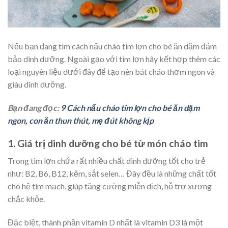
Nếu bạn đang tìm cách nấu cháo tim lợn cho bé ăn dặm đảm
bảo dinh dưỡng. Ngoài gạo với tim lợn hãy kết hợp thêm các
loại nguyên liệu dưới đây để tạo nên bát cháo thơm ngon và
giàu dinh dưỡng.
Bạn đang đọc:
9 Cách nấu cháo tim lợn cho bé ăn dặm
ngon, con ăn thun thút, mẹ đút không kịp
1. Giá trị dinh dưỡng cho bé từ món cháo tim
Trong tim lợn chứa rất nhiều chất dinh dưỡng tốt cho trẻ
như: B2, B6, B12, kẽm, sắt selen… Đây đều là những chất tốt
cho hệ tim mạch, giúp tăng cường miễn dịch, hỗ trợ xương
chắc khỏe.
Đặc biệt, thành phần vitamin D nhất là vitamin D3 là một