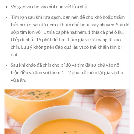
Vo gạo và cho vào nồi đun với lửa nhỏ.
Tim lợn sau khi rửa sạch, bạn nên để cho khô hoặc thấm
bớt nước, sau đó đem đi băm nhỏ hoặc xay nhuyễn. Sau đó
uớp tim lợn với 1 thìa cà phê hạt nêm, 1 thìa cà phê ô liu.
Ướp ít nhất 15 phút để tim thấm gia vị rồi mang đi xào
chín. Lưu ý không nên đảo quá lâu vì có thể khiến tim bị
dai.
Sau khi cháo đã chín cho bí đỏ và tim đã sơ chế vào nồi
trộn đều và đun sôi thêm 1 – 2 phút rồi nêm lại gia vị cho
vừa ăn.