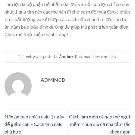
Tim lợn là bộ phận bổ nhất của lợn, và mỗi con lợn chỉ có duy
nhất 1 quả tim nên các mẹ nên đi chợ sớm để mua được phần
tim chất lượng và kết hợp các cách nấu cháo tim lợn cho bé
ăn dặm bảo bảo dinh dưỡng để giúp trẻ phát triển toàn diện.
Chúc mẹ thực hiện thành công!
This entry was posted in
Ẩm thực
. Bookmark the
permalink
.
ADMINCD
Nên ăn bao nhiêu calo 1 ngày
Cách làm món cá hấp mẻ ngọt
để giảm cân – Cách tính calo
mềm, chua dịu cả nhà tấm tắc
phù hợp
khen ngon