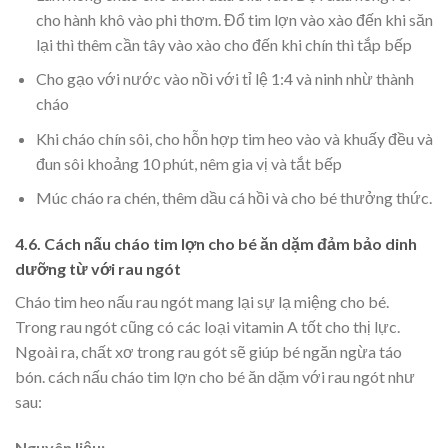
cho hành khô vào phi thơm. Đổ tim lợn vào xào đến khi săn
lại thì thêm cần tây vào xào cho đến khi chín thì tắp bếp
Cho gạo với nước vào nồi với tỉ lệ 1:4 và ninh nhừ thành
cháo
Khi cháo chín sôi, cho hỗn hợp tim heo vào và khuấy đều và
đ
un sôi khoảng 10 phút, nêm gia vị và tắt bếp
Múc cháo ra chén, thêm dầu cá hồi và cho bé thưởng thức.
4.6. Cách nấu cháo tim lợn cho bé ăn dặm đảm bảo dinh
dưỡng từ với rau ngót
Cháo tim heo nấu rau ngót mang lại sự lạ miệng cho bé.
Trong rau ngót cũng có các loại vitamin A tốt cho thị lực.
Ngoài ra, chất xơ trong rau gót sẽ giúp bé ngăn ngừa táo
bón. cách nấu cháo tim lợn cho bé ăn dặm với rau ngót như
sau:
Nguyên liệu: