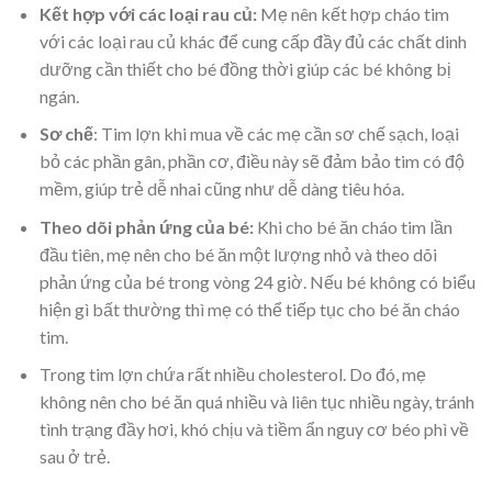
Kết hợp với các loại rau củ:
Mẹ nên kết hợp cháo tim
với các loại rau củ khác để cung cấp đầy đủ các chất dinh
dưỡng cần thiết cho bé đồng thời giúp các bé không bị
ngán.
Sơ chế
: Tim lợn khi mua về các mẹ cần sơ chế sạch, loại
bỏ các phần gân, phần cơ, điều này sẽ đảm bảo tim có độ
mềm, giúp trẻ dễ nhai cũng như dễ dàng tiêu hóa.
Theo dõi phản ứng của bé:
Khi cho bé ăn cháo tim lần
đầu tiên, mẹ nên cho bé ăn một lượng nhỏ và theo dõi
phản ứng của bé trong vòng 24 giờ. Nếu bé không có biểu
hiện gì bất thường thì mẹ có thể tiếp tục cho bé ăn cháo
tim.
Trong tim lợn chứa rất nhiều cholesterol. Do đó, mẹ
không nên cho bé ăn quá nhiều và liên tục nhiều ngày, tránh
tình trạng đầy hơi, khó chịu và tiềm ẩn nguy cơ béo phì về
sau ở trẻ.