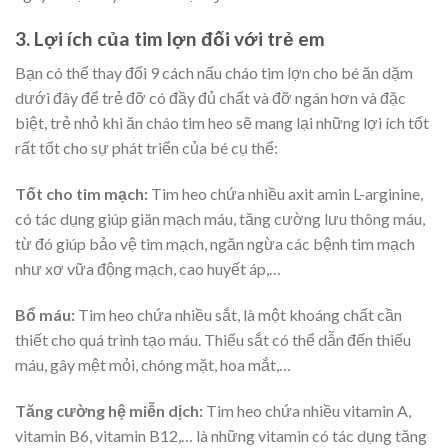
3. Lợi ích của tim lợn đối với trẻ em
Bạn có thể thay đổi 9
cách nấu cháo tim lợn cho bé ăn dặm
dưới đây để trẻ đỡ có đầy đủ chất và đỡ ngán hơn và đặc
biệt, trẻ nhỏ khi ăn cháo tim heo sẽ mang lại những lợi ích tốt
rất tốt cho sự phát triển của bé cụ thể:
Tốt cho tim mạch:
Tim heo chứa nhiều axit amin L-arginine,
có tác dụng giúp giãn mạch máu, tăng cường lưu thông máu,
từ đó giúp bảo vệ tim mạch, ngăn ngừa các bệnh tim mạch
như xơ vữa động mạch, cao huyết áp,…
Bổ máu
:
Tim heo chứa nhiều sắt, là một khoáng chất cần
thiết cho quá trình tạo máu. Thiếu sắt có thể dẫn đến thiếu
máu, gây mệt mỏi, chóng mặt, hoa mắt,…
Tăng cường hệ miễn dịch:
Tim heo chứa nhiều vitamin A,
vitamin B6, vitamin B12,… là những vitamin có tác dụng tăng