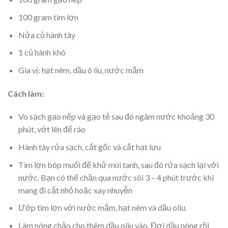
100 gram tim lợn
Nửa củ hành tây
1 củ hành khô
Gia vị: hạt nêm, dầu ô liu, nước mắm
Cách làm:
Vo sạch gạo nếp và gạo tẻ sau đó ngâm nước khoảng 30
phút, vớt lên để ráo
Hành tây rửa sạch, cắt gốc và cắt hạt lựu
Tim lợn bóp muối để khử mùi tanh, sau đó rửa sạch lại với
nước. Bạn có thể chần qua nước sôi 3 – 4 phút trước khi
mang đi cắt nhỏ hoặc xay nhuyễn
Ướp tim lợn với nước mắm, hạt nêm và dầu oliu.
Làm nóng chảo cho thêm dầu oliu vào. Đợi dầu nóng rồi