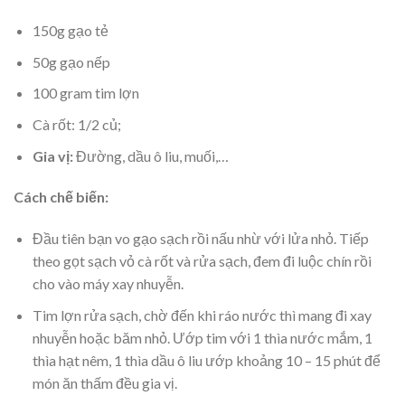
150g gạo tẻ
50g gạo nếp
100 gram tim lợn
Cà rốt: 1/2 củ;
Gia vị:
Đường, dầu ô liu, muối,…
Cách chế biến:
Đầu tiên bạn vo gạo sạch rồi nấu nhừ với lửa nhỏ. Tiếp
theo gọt sạch vỏ cà rốt và rửa sạch, đem đi luộc chín rồi
cho vào máy xay nhuyễn.
Tim lợn rửa sạch, chờ đến khi ráo nước thì mang đi xay
nhuyễn hoặc băm nhỏ. Ướp tim với 1 thìa nước mắm, 1
thìa hạt nêm, 1 thìa dầu ô liu ướp khoảng 10 – 15 phút để
món ăn thấm đều gia vị.