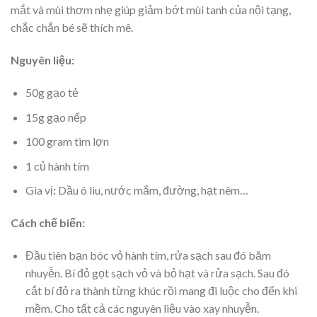
mắt và mùi thơm nhẹ giúp giảm bớt mùi tanh của nội tạng,
chắc chắn bé sẽ thích mê.
Nguyên liệu:
50g gạo tẻ
15g gạo nếp
100 gram tim lợn
1 củ hành tím
Gia vị
:
Dầu ô liu, nước mắm, đường, hạt nêm…
Cách chế biến:
Đầu tiên bạn bóc vỏ hành tím, rửa sạch sau đó băm
nhuyễn. Bí đỏ gọt sạch vỏ và bỏ hạt và rửa sạch. Sau đó
cắt bí đỏ ra thành từng khúc rồi mang đi luộc cho đến khi
mềm. Cho tất cả các nguyên liệu vào xay nhuyễn.