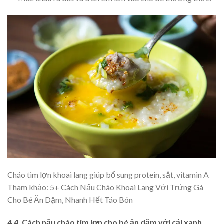
Cháo tim lợn khoai lang giúp bổ sung protein, sắt, vitamin A
Tham khảo: 5+ Cách Nấu Cháo Khoai Lang Với Trứng Gà
Cho Bé Ăn Dặm, Nhanh Hết Táo Bón
4.4. Cách nấu cháo tim lợn cho bé ăn dặm
với cải xanh