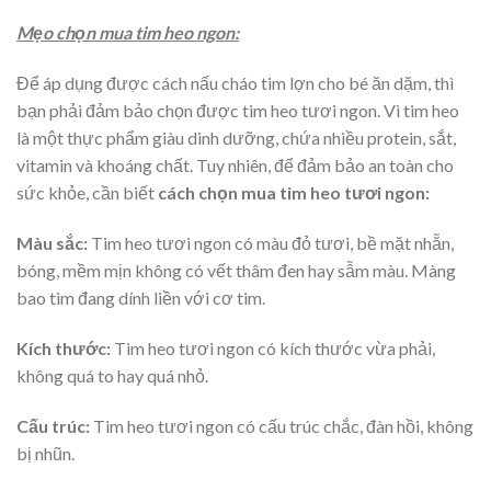
Mẹo chọn mua tim heo ngon:
Để áp dụng được
cách nấu cháo tim lợn cho bé ăn dặm, thì
bạn phải đảm bảo chọn được tim heo tươi ngon. Vì tim heo
là một thực phẩm giàu dinh dưỡng, chứa nhiều protein, sắt,
vitamin và khoáng chất. Tuy nhiên, để đảm bảo an toàn cho
sức khỏe, cần biết
cách chọn mua tim heo tươi ngon:
Màu sắc
:
Tim heo tươi ngon có màu đỏ tươi, bề mặt nhẵn,
bóng, mềm mịn không có vết thâm đen hay sẫm màu. Màng
bao tim đang dính liền với cơ tim.
Kích thước:
Tim heo tươi ngon có kích thước vừa phải,
không quá to hay quá nhỏ.
Cấu trúc:
Tim heo tươi ngon có cấu trúc chắc, đàn hồi, không
bị nhũn.