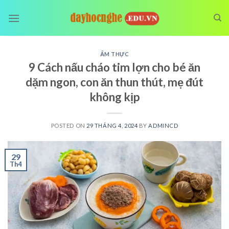
Skip
to
content
ẨM THỰC
9 Cách nấu cháo tim lợn cho bé ăn
dặm ngon, con ăn thun thút, mẹ đút
không kịp
POSTED ON
29 THÁNG 4, 2024
BY
ADMINCD
29
Th4