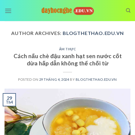
Skip
to
content
AUTHOR ARCHIVES:
BLOGTHETHAO.EDU.VN
ẨM THỰC
Cách nấu chè đậu xanh hạt sen nước cốt
dừa hấp dẫn không thể chối từ
POSTED ON
29 THÁNG 4, 2024
BY
BLOGTHETHAO.EDU.VN
29
Th4