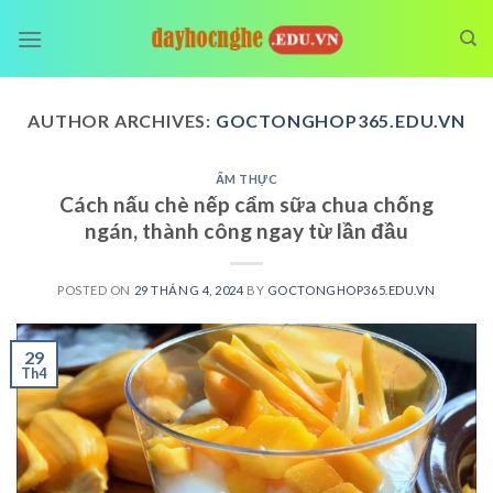
Skip
to
content
AUTHOR ARCHIVES:
GOCTONGHOP365.EDU.VN
ẨM THỰC
Cách nấu chè nếp cẩm sữa chua chống
ngán, thành công ngay từ lần đầu
POSTED ON
29 THÁNG 4, 2024
BY
GOCTONGHOP365.EDU.VN
29
Th4