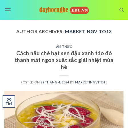
Skip
to
content
AUTHOR ARCHIVES:
MARKETINGVITO13
ẨM THỰC
Cách nấu chè hạt sen đậu xanh táo đỏ
thanh mát ngon xuất sắc giải nhiệt mùa
hè
POSTED ON
29 THÁNG 4, 2024
BY
MARKETINGVITO13
29
Th4