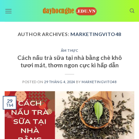
Skip
to
content
AUTHOR ARCHIVES:
MARKETINGVITO48
ẨM THỰC
Cách nấu trà sữa tại nhà bằng chè khô
tươi mát, thơm ngon cực kì hấp dẫn
POSTED ON
29 THÁNG 4, 2024
BY
MARKETINGVITO48
29
Th4