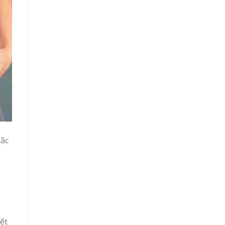
Mặc
iết