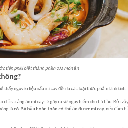
ớc tiên phải biết thành phần của món ăn
 không?
hể thấy nguyên liệu nấu mì cay đều là các loại thực phẩm lành tính.
 chỉ ra rằng ăn mì cay sẽ gây ra sự nguy hiểm cho bà bầu. Bởi vậ
hông là
có
.
Bà bầu hoàn toàn có thể ăn được mì cay
, nếu đảm b