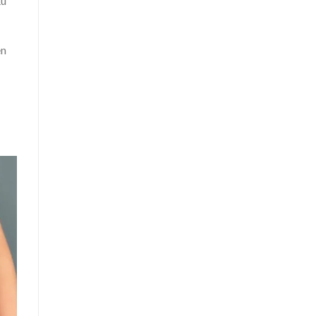
ấu”
ên