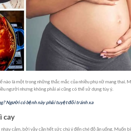
hế nào là một trong những thắc mắc của nhiều phụ nữ mang thai. 
iều người nhưng không phải ai cũng có thể sử dụng tùy ý.
g? Người có bệnh này phải tuyệt đối tránh xa
ì cay
g nhạy cảm, bởi vậy cần hết sức chú ý đến ché độ ăn uống. Muốn b