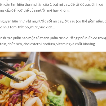
n cần tìm hiểu thành phần của 1 bát mì cay, để từ đó xác định có
ởng xấu đến cơ thể của người mẹ hay không.
uyên liệu như vắt mì, nước sốt mì cay, ớt, rau (có thể gồm nấm, 
ác như tôm, thịt bò, mực, xúc xích…
đoán được phần nào một số thành phần dinh dưỡng phổ biến có tron
tein, chất béo, cholesterol, sodium, vitamins,và chất khoáng…