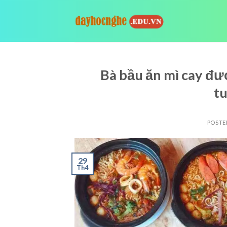
Skip
to
content
Bà bầu ăn mì cay đư
tu
POSTE
29
Th4