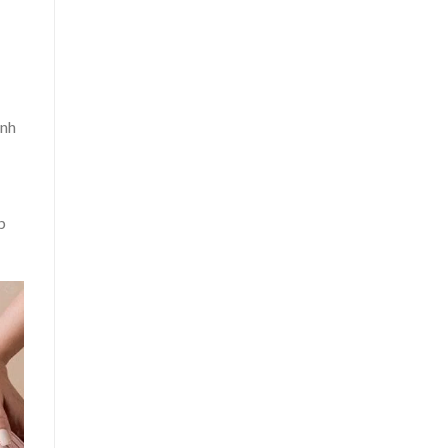
ệnh
p