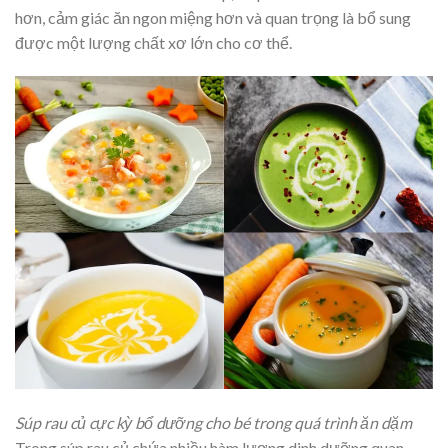
hơn, cảm giác ăn ngon miệng hơn và quan trọng là bổ sung
được một lượng chất xơ lớn cho cơ thể.
Súp rau củ cực kỳ bổ dưỡng cho bé trong quá trình ăn dặm
Trong súp rau củ chứa nhiều hàm lượng dinh dưỡng quan