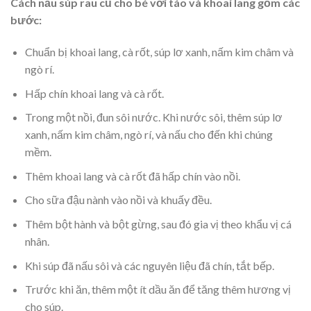
Cách nấu súp rau củ cho bé với táo và khoai lang gồm các
bước:
Chuẩn bị khoai lang, cà rốt, súp lơ xanh, nấm kim châm và
ngò rí.
Hấp chín khoai lang và cà rốt.
Trong một nồi, đun sôi nước. Khi nước sôi, thêm súp lơ
xanh, nấm kim châm, ngò rí, và nấu cho đến khi chúng
mềm.
Thêm khoai lang và cà rốt đã hấp chín vào nồi.
Cho sữa đậu nành vào nồi và khuấy đều.
Thêm bột hành và bột gừng, sau đó gia vị theo khẩu vị cá
nhân.
Khi súp đã nấu sôi và các nguyên liệu đã chín, tắt bếp.
Trước khi ăn, thêm một ít dầu ăn để tăng thêm hương vị
cho súp.