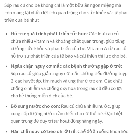
Súp rau củ cho bé không chỉ là một bữa ăn ngon miệng mà
còn mang lại nhiều lợi ích quan trọng cho sức khỏe và sự phát
triển của bé như:
Hỗ trợ quá trình phát triển tốt hơn
: Các loại rau củ
chứa nhiều vitamin và khoáng chất quan trọng, giúp tăng
cường sức khỏe và phát triển của bé. Vitamin A từ rau củ
hỗ trợ sự phát triển của tế bào và cải thiện thị lực cho bé.
Ngăn chặn nguy cơ mắc các bệnh thường gặp ở trẻ:
Súp rau củ giúp giảm nguy cơ mắc chứng tiểu đường tuýp
2, cao huyết áp, tim mạch và ung thư ở trẻ em. Các chất
chống ô nhiễm và chống oxy hóa trong rau củ đều có lợi
cho hệ thống miễn dịch của bé.
Bổ sung nước cho con:
Rau củ chứa nhiều nước, giúp
cung cấp lượng nước cần thiết cho cơ thể bé. Đặc biệt
quan trọng để duy trì sự hoạt động hàng ngày.
Hạn chế nguy cơ béo phì ở trẻ:
Chế độ ăn uống khoa học