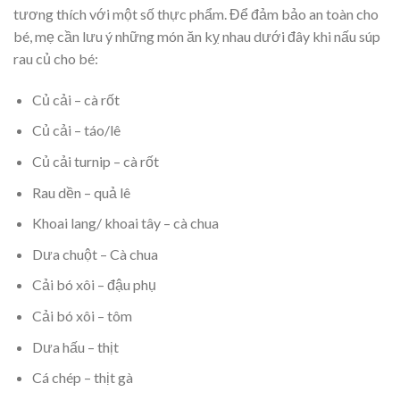
tương thích với một số thực phẩm. Để đảm bảo an toàn cho
bé, mẹ cần lưu ý những món ăn kỵ nhau dưới đây khi nấu súp
rau củ cho bé:
Củ cải – cà rốt
Củ cải – táo/lê
Củ cải turnip – cà rốt
Rau dền – quả lê
Khoai lang/ khoai tây – cà chua
Dưa chuột – Cà chua
Cải bó xôi – đậu phụ
Cải bó xôi – tôm
Dưa hấu – thịt
Cá chép – thịt gà