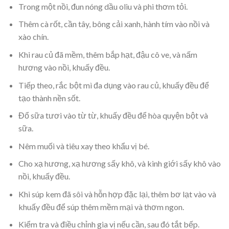
Trong một nồi, đun nóng dầu oliu và phi thơm tỏi.
Thêm cà rốt, cần tây, bông cải xanh, hành tím vào nồi và
xào chín.
Khi rau củ đã mềm, thêm bắp hạt, đậu cô ve, và nấm
hương vào nồi, khuấy đều.
Tiếp theo, rắc bột mì đa dụng vào rau củ, khuấy đều để
tạo thành nền sốt.
Đổ sữa tươi vào từ từ, khuấy đều để hòa quyện bột và
sữa.
Nêm muối và tiêu xay theo khẩu vị bé.
Cho xạ hương, xạ hương sấy khô, và kinh giới sấy khô vào
nồi, khuấy đều.
Khi súp kem đã sôi và hỗn hợp đặc lại, thêm bơ lạt vào và
khuấy đều để súp thêm mềm mại và thơm ngon.
Kiểm tra và điều chỉnh gia vị nếu cần, sau đó tắt bếp.