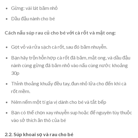
Gừng: vài lát băm nhỏ
Dầu đậu nành cho bé
Cách nấu súp rau củ cho bé với cà rốt và mật ong:
Gọt vỏ và rửa sạch cà rốt, sau đó băm nhuyễn.
Bạn hãy trộn hỗn hợp cà rốt đã băm, mật ong, và dầu đậu
nành cùng gừng đã băm nhỏ vào nấu cùng nước khoảng
30p
Thỉnh thoảng khuấy đều tay, đun nhỏ lửa cho đến khi cà
rốt mềm.
Nêm nếm một tí gia vị dành cho bé và tắt bếp
Bạn có thể chọn xay nhuyễn sup hoặc để nguyên tùy thuộc
vào sở thích ăn thô của bé
2.2. Súp khoai sọ và rau cho bé