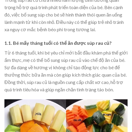
trọng hỗ trợ quá trình phát triển toàn diện của bé. Bên cạnh
đó, việc bổ sung súp cho bé sẽ hình thành thói quen ăn uống
lành mạnh từ khi còn nhỏ. Điều này có thể giúp trẻ nhỏ tránh
xa nguy cơ mắc bệnh béo phì trong tương lai.
1.1. Bé mấy tháng tuổi có thể ăn được súp rau củ?
Từ 6 tháng tuổi, khi bé yêu chỉ mới bắt đầu khám phá thế giới
ẩm thực, mẹ có thể bổ sung súp rau củ vào chế độ ăn của bé.
Sự đa dạng về hương vị không chỉ tạo động lực cho bé để
thưởng thức bữa ăn mà còn giúp kích thích giác quan của bé.
Đồng thời, súp rau củ là nguồn cung cấp chất xơ cao, hỗ trợ
quá trình tiêu hóa và giúp ngăn chặn tình trạng táo bón.