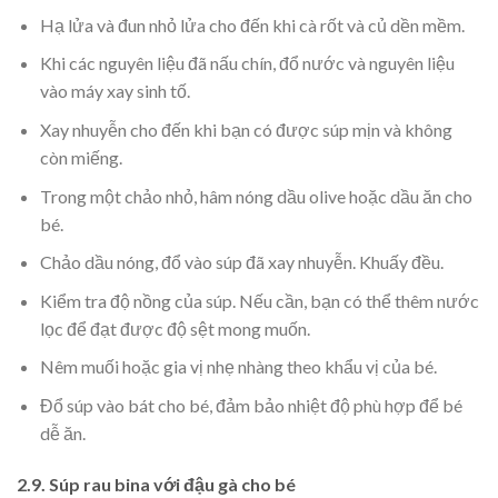
Hạ lửa và đun nhỏ lửa cho đến khi cà rốt và củ dền mềm.
Khi các nguyên liệu đã nấu chín, đổ nước và nguyên liệu
vào máy xay sinh tố.
Xay nhuyễn cho đến khi bạn có được súp mịn và không
còn miếng.
Trong một chảo nhỏ, hâm nóng dầu olive hoặc dầu ăn cho
bé.
Chảo dầu nóng, đổ vào súp đã xay nhuyễn. Khuấy đều.
Kiểm tra độ nồng của súp. Nếu cần, bạn có thể thêm nước
lọc để đạt được độ sệt mong muốn.
Nêm muối hoặc gia vị nhẹ nhàng theo khẩu vị của bé.
Đổ súp vào bát cho bé, đảm bảo nhiệt độ phù hợp để bé
dễ ăn.
2.9. Súp rau bina với đậu gà cho bé