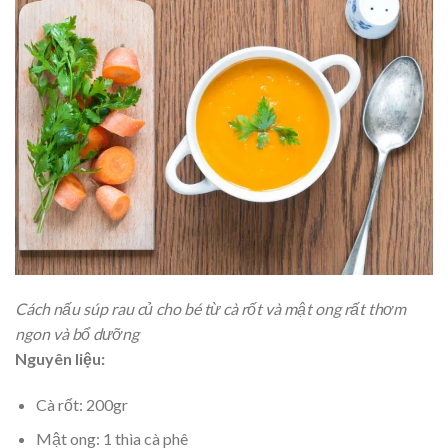
Cách nấu súp rau củ cho bé từ cà rốt và mật ong rất thơm
ngon và bổ dưỡng
Nguyên liệu:
Cà rốt: 200gr
Mật ong: 1 thìa cà phê