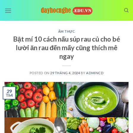
Skip
to
content
ẨM THỰC
Bật mí 10 cách nấu súp rau củ cho bé
lười ăn rau đến mấy cũng thích mê
ngay
POSTED ON
29 THÁNG 4, 2024
BY
ADMINCD
29
Th4