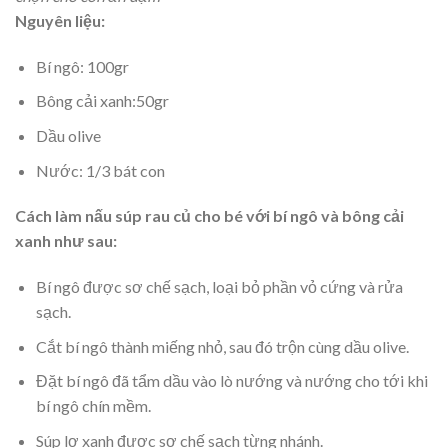
Nguyên liệu:
Bí ngô: 100gr
Bông cải xanh:50gr
Dầu olive
Nước: 1/3 bát con
Cách làm nấu súp rau củ cho bé với bí ngô và bông cải
xanh như sau:
Bí ngô được sơ chế sạch, loại bỏ phần vỏ cứng và rửa
sạch.
Cắt bí ngô thành miếng nhỏ, sau đó trộn cùng dầu olive.
Đặt bí ngô đã tẩm dầu vào lò nướng và nướng cho tới khi
bí ngô chín mềm.
Súp lơ xanh được sơ chế sạch từng nhánh.