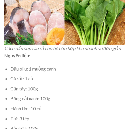
Cách nấu súp rau củ cho bé hỗn hợp khá nhanh và đơn giản
Nguyên liệu:
Dầu oliu: 1 muỗng canh
Cà rốt: 1 củ
Cần tây: 100g
Bông cải xanh: 100g
Hành tím: 10 củ
Tỏi: 3 tép
Bắp hạt: 100g