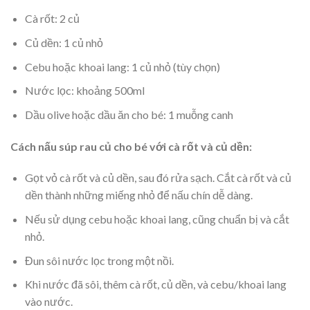
Cà rốt: 2 củ
Củ dền: 1 củ nhỏ
Cebu hoặc khoai lang: 1 củ nhỏ (tùy chọn)
Nước lọc: khoảng 500ml
Dầu olive hoặc dầu ăn cho bé: 1 muỗng canh
Cách nấu súp rau củ cho bé với cà rốt và củ dền:
Gọt vỏ cà rốt và củ dền, sau đó rửa sạch. Cắt cà rốt và củ
dền thành những miếng nhỏ để nấu chín dễ dàng.
Nếu sử dụng cebu hoặc khoai lang, cũng chuẩn bị và cắt
nhỏ.
Đun sôi nước lọc trong một nồi.
Khi nước đã sôi, thêm cà rốt, củ dền, và cebu/khoai lang
vào nước.