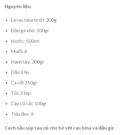
Nguyên liệu:
Lá rau bina tươi: 300g
Đậu gà khô: 100gr
Nước: 500ml
Muối: ít
Hành tây: 300gr
Dầu ô liu
Cà rốt 250gr
Tỏi: 2 tép
Cây củ cải: 100gr
Tiêu đen: ít
Cách nấu súp rau củ cho bé với rau bina và đậu gà: