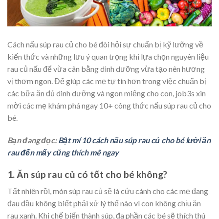
Cách nấu súp rau củ cho bé đòi hỏi sự chuẩn bị kỹ lưỡng về
kiến thức và những lưu ý quan trọng khi lựa chọn nguyên liệu
rau củ nấu để vừa cân bằng dinh dưỡng vừa tạo nên hương
vị thơm ngon. Để giúp các mẹ tự tin hơn trong việc chuẩn bị
các bữa ăn đủ dinh dưỡng và ngon miệng cho con, job3s xin
mời các mẹ khám phá ngay 10+ công thức nấu súp rau củ cho
bé.
Bạn đang đọc:
Bật mí 10 cách nấu súp rau củ cho bé lười ăn
rau đến mấy cũng thích mê ngay
1. Ăn súp rau củ có tốt cho bé không?
Tất nhiên rồi, món súp rau củ sẽ là cứu cánh cho các mẹ đang
đau đầu không biết phải xử lý thế nào vì con không chịu ăn
rau xanh. Khi chế biến thành súp, đa phần các bé sẽ thích thú