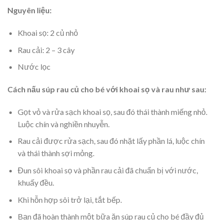
Nguyên liệu:
Khoai sọ: 2 củ nhỏ
Rau cải: 2 – 3 cây
Nước lọc
Cách nấu súp rau củ cho bé với khoai sọ và rau như sau:
Gọt vỏ và rửa sạch khoai sọ, sau đó thái thành miếng nhỏ.
Luộc chín và nghiền nhuyễn.
Rau cải được rửa sạch, sau đó nhặt lấy phần lá, luộc chín
và thái thành sợi mỏng.
Đun sôi khoai sọ và phần rau cải đã chuẩn bị với nước,
khuấy đều.
Khi hỗn hợp sôi trở lại, tắt bếp.
Bạn đã hoàn thành một bữa ăn súp rau củ cho bé đầy đủ