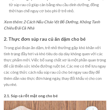
từ súp rau củ giúp cân bằng nhu cầu dinh dưỡng, đồng
thời hạn chế nguy cơ béo phì ở trẻ nhỏ.
Xem thêm: 2 Cách Nấu Cháo Vịt Bổ Dưỡng, Không Tanh
Chiêu Đãi Cả Nhà
2. Thực đơn súp rau củ ăn dặm cho bé
Trong giai đoạn ăn dặm, trẻ nhỏ thường gặp khó khăn với
tình trạng đầy hơi và khó tiêu do dạ dày không quen với các
thực phẩm mới. Việc bổ sung chất xơ là một phần quan trọng
để cải thiện sức khỏe đường ruột bé. Các mẹ có thể lưu ngay
các công thức cách nấu súp rau củ cho bé ngay sau đây để
thêm dần vào thực đơn hàng ngày, thay đổi khẩu vị cho con
yêu nhé.
2.1. Súp cà rốt mật ong cho bé