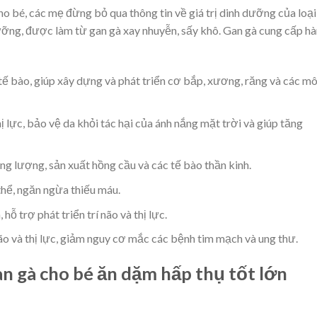
ho bé, các mẹ đừng bỏ qua thông tin về giá trị dinh dưỡng của loại
ưỡng, được làm từ gan gà xay nhuyễn, sấy khô. Gan gà cung cấp h
 tế bào, giúp xây dựng và phát triển cơ bắp, xương, răng và các m
 lực, bảo vệ da khỏi tác hại của ánh nắng mặt trời và giúp tăng
ng lượng, sản xuất hồng cầu và các tế bào thần kinh.
thể, ngăn ngừa thiếu máu.
ỗ trợ phát triển trí não và thị lực.
ão và thị lực, giảm nguy cơ mắc các bệnh tim mạch và ung thư.
gan gà cho bé ăn dặm hấp thụ tốt lớn