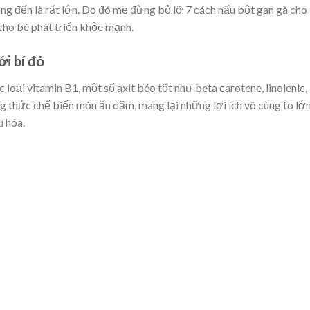
ng đến là rất lớn. Do đó mẹ đừng bỏ lỡ 7 cách nấu bột gan gà cho
ho bé phát triển khỏe mạnh.
ới bí đỏ
loại vitamin B1, một số axit béo tốt như beta carotene, linolenic,
g thức chế biến món ăn dặm, mang lại những lợi ích vô cùng to lớ
u hóa.