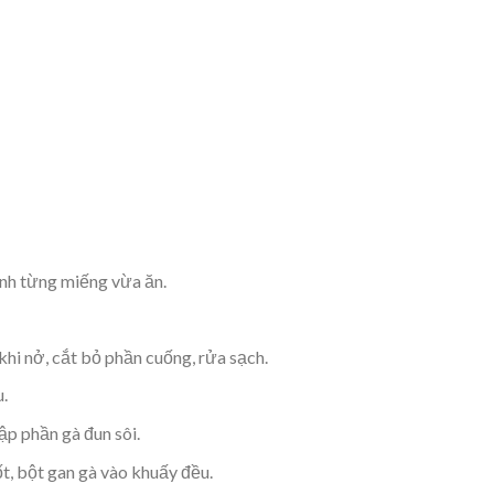
ành từng miếng vừa ăn.
 nở, cắt bỏ phần cuống, rửa sạch.
u.
ập phần gà đun sôi.
ốt, bột gan gà vào khuấy đều.