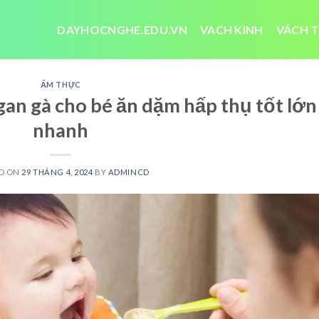
DAYHOCNGHE.EDU.VN
VACH KINH
VÁCH T
ẨM THỰC
gan gà cho bé ăn dặm hấp thụ tốt lớn
nhanh
D ON
29 THÁNG 4, 2024
BY
ADMINCD