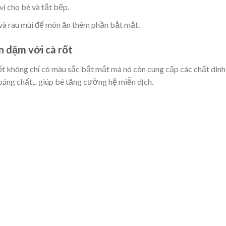
vị cho bé và tắt bếp.
 và rau mùi để món ăn thêm phần bắt mắt.
ăn dặm với
cà rốt
ốt không chỉ có màu sắc bắt mắt mà nó còn cung cấp các chất dinh
oáng chất,.. giúp bé tăng cường hệ miễn dịch.