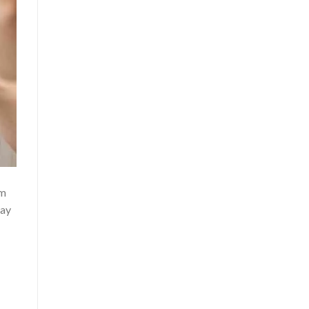
ặm
gay