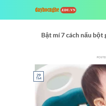
Skip
to
content
Bật mí 7 cách nấu bột 
POSTE
29
Th4