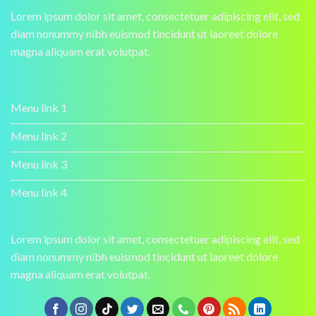
Lorem ipsum dolor sit amet, consectetuer adipiscing elit, sed
diam nonummy nibh euismod tincidunt ut laoreet dolore
magna aliquam erat volutpat.
Menu link 1
Menu link 2
Menu link 3
Menu link 4
Lorem ipsum dolor sit amet, consectetuer adipiscing elit, sed
diam nonummy nibh euismod tincidunt ut laoreet dolore
magna aliquam erat volutpat.