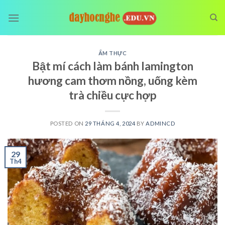
Skip
to
content
ẨM THỰC
Bật mí cách làm bánh lamington
hương cam thơm nồng, uống kèm
trà chiều cực hợp
POSTED ON
29 THÁNG 4, 2024
BY
ADMINCD
29
Th4