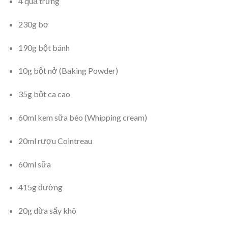
4 quả trứng
230g bơ
190g bột bánh
10g bột nở (Baking Powder)
35g bột ca cao
60ml kem sữa béo (Whipping cream)
20ml rượu Cointreau
60ml sữa
415g đường
20g dừa sấy khô