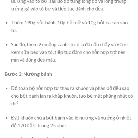
đường vào tô bơ, sau đó đổ từng lòng đỏ và lòng trắng
trứng gà vào tô bơ và tiếp tục đánh cho đều.
Thêm 190g bột bánh, 10g bột nở và 10g bột ca cao vào
tô.
Sau đó, thêm 2 muỗng canh sô cô la đã nấu chảy và 60ml
kem sữa béo vào tô, tiếp tục đánh cho hỗn hợp trở nên
mịn và đồng đều màu.
Bước 3: Nướng bánh
Đổ toàn bộ hỗn hợp từ thau ra khuôn và phân bố đều sao
cho bột bánh lan ra khắp khuôn, tạo bề mặt phẳng nhất có
thể.
Đặt khuôn chứa bột bánh vào lò nướng và nướng ở nhiệt
độ 170 độ C trong 25 phút.