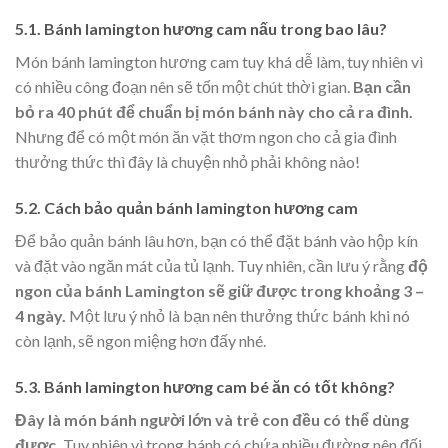
5.1. Bánh lamington hương cam nấu trong bao lâu?
Món bánh lamington hương cam tuy khá dễ làm, tuy nhiên vì
có nhiều công đoạn nên sẽ tốn một chút thời gian.
Bạn cần
bỏ ra 40 phút để chuẩn bị món bánh này cho cả ra đình.
Nhưng để có một món ăn vặt thơm ngon cho cả gia đình
thưởng thức thì đây là chuyện nhỏ phải không nào!
5.2. Cách bảo quản bánh lamington hương cam
Để bảo quản bánh lâu hơn, bạn có thể đặt bánh vào hộp kín
và đặt vào ngăn mát của tủ lạnh. Tuy nhiên, cần lưu ý rằng
độ
ngon của bánh Lamington sẽ giữ được trong khoảng 3 –
4 ngày.
Một lưu ý nhỏ là bạn nên thưởng thức bánh khi nó
còn lạnh, sẽ ngon miệng hơn đấy nhé.
5.3. Bánh lamington hương cam bé ăn có tốt không?
Đây là món bánh người lớn và trẻ con đều có thể dùng
được.
Tuy nhiên vì trong bánh có chứa nhiều đường nên đối