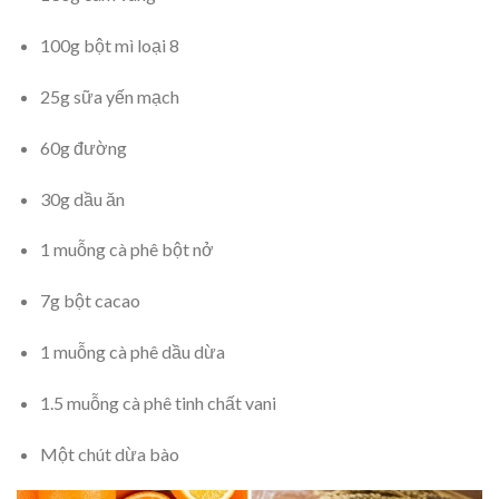
100g bột mì loại 8
25g sữa yến mạch
60g đường
30g dầu ăn
1 muỗng cà phê bột nở
7g bột cacao
1 muỗng cà phê dầu dừa
1.5 muỗng cà phê tinh chất vani
Một chút dừa bào