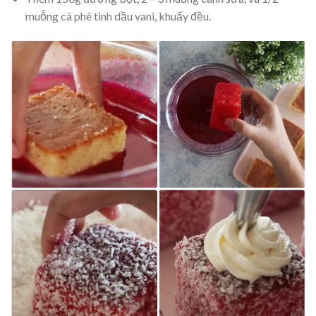
muỗng cà phê tinh dầu vani, khuấy đều.