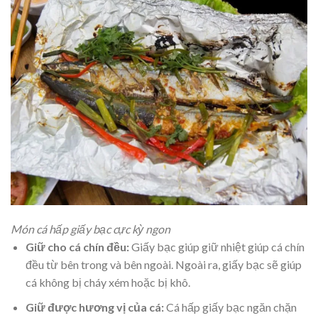
Món cá hấp giấy bạc cực kỳ ngon
Giữ cho cá chín đều:
Giấy bạc giúp giữ nhiệt giúp cá chín
đều từ bên trong và bên ngoài. Ngoài ra, giấy bạc sẽ giúp
cá không bị cháy xém hoặc bị khô.
Giữ được hương vị của cá:
Cá hấp giấy bạc ngăn chặn