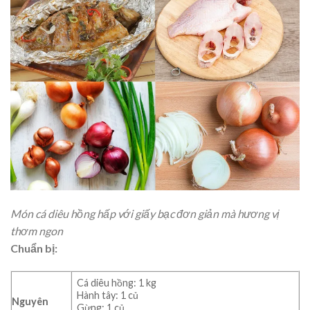
Món cá diêu hồng hấp với giấy bạc đơn giản mà hương vị
thơm ngon
Chuẩn bị:
Cá diêu hồng: 1 kg
Hành tây: 1 củ
Nguyên
Gừng: 1 củ