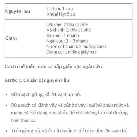
Cá trôi: 1 con
Nguyên liệu
Khoai tây: 5 củ
Dầu mè: 2 thìa cà phê
Vỏ chanh: 1 thìa cà phê
Rau mùi: 1 nhánh
Gia vị
Ngải cứu: 2 – 3 nhánh
Nước cốt chanh: 2 muỗng canh
Dụng cụ: 1 miếng giấy bạc
Cách chế biến món cá hấp giấy bạc ngải cứu:
Bước 1: Chuẩn bị nguyên liệu
Rửa sạch gừng, sả, ớt và thái nhỏ.
Rửa sạch cá, đánh vẩy và cắt bỏ vây, loại bỏ phần ruột và
mang cá. Sử dụng dao khứa để nhẹ nhàng tạo vài đường
trên thân cá.
Trộn gừng, sả, và ớt đã chuẩn bị để ướp đều lên toàn bộ