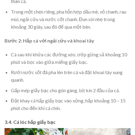
thân cá.
Trong một chén riêng, pha hỗn hợp dầu mè, vỏ chanh, rau
mùi, ngải cứu và nước cốt chanh. Đun sôi nhẹ trong
khoảng 30 giây, sau đó để qua một bên.
Bước 2: Hấp cá với ngải cứu và khoai tây
Cá sau khi khứa các đường xéo, ướp gừng sả khoảng 10
phút và bọc vào giữa miếng giấy bạc.
Rưới nước sốt đã pha lên trên cá và đặt khoai tây xung
quanh.
Gấp mép giấy bạc cho gọn gàng, bịt kín 2 đầu của cá.
Đặt khay cá hấp giấy bạc vào xửng, hấp khoảng 10 – 15
phút cho đến khi cá chín.
3.4. Cá lóc hấp giấy bạc