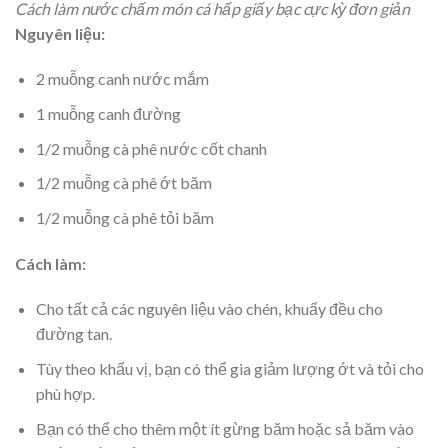
Cách làm nước chấm món cá hấp giấy bạc cực kỳ đơn giản
Nguyên liệu:
2 muỗng canh nước mắm
1 muỗng canh đường
1/2 muỗng cà phê nước cốt chanh
1/2 muỗng cà phê ớt băm
1/2 muỗng cà phê tỏi băm
Cách làm:
Cho tất cả các nguyên liệu vào chén, khuấy đều cho
đường tan.
Tùy theo khẩu vị, bạn có thể gia giảm lượng ớt và tỏi cho
phù hợp.
Bạn có thể cho thêm một ít gừng băm hoặc sả băm vào