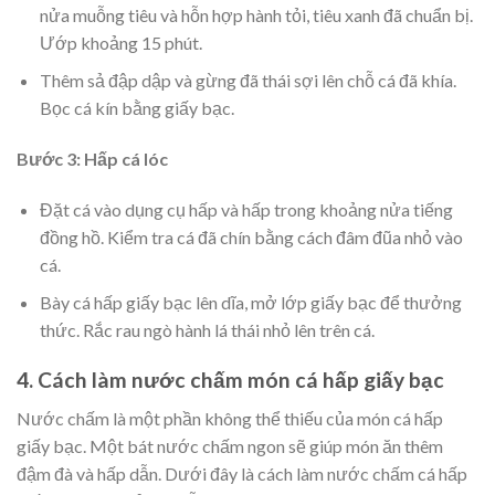
nửa muỗng tiêu và hỗn hợp hành tỏi, tiêu xanh đã chuẩn bị.
Ướp khoảng 15 phút.
Thêm sả đập dập và gừng đã thái sợi lên chỗ cá đã khía.
Bọc cá kín bằng giấy bạc.
Bước 3: Hấp cá lóc
Đặt cá vào dụng cụ hấp và hấp trong khoảng nửa tiếng
đồng hồ. Kiểm tra cá đã chín bằng cách đâm đũa nhỏ vào
cá.
Bày cá hấp giấy bạc lên dĩa, mở lớp giấy bạc để thưởng
thức. Rắc rau ngò hành lá thái nhỏ lên trên cá.
4. Cách làm nước chấm món cá hấp giấy bạc
Nước chấm là một phần không thể thiếu của món cá hấp
giấy bạc. Một bát nước chấm ngon sẽ giúp món ăn thêm
đậm đà và hấp dẫn. Dưới đây là cách làm nước chấm cá hấp