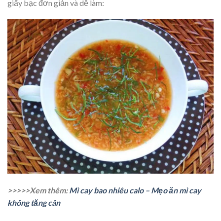
giấy bạc đơn giản và dễ làm:
>>>>>Xem thêm:
Mì cay bao nhiêu calo – Mẹo ăn mì cay
không tăng cân