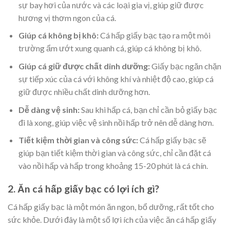
sự bay hơi của nước và các loại gia vị, giúp giữ được
hương vị thơm ngon của cá.
Giúp cá không bị khô:
Cá hấp giấy bạc tạo ra một môi
trường ẩm ướt xung quanh cá, giúp cá không bị khô.
Giúp cá giữ được chất dinh dưỡng:
Giấy bạc ngăn chặn
sự tiếp xúc của cá với không khí và nhiệt độ cao, giúp cá
giữ được nhiều chất dinh dưỡng hơn.
Dễ dàng vệ sinh:
Sau khi hấp cá, bạn chỉ cần bỏ giấy bạc
đi là xong, giúp việc vệ sinh nồi hấp trở nên dễ dàng hơn.
Tiết kiệm thời gian và công sức:
Cá hấp giấy bạc sẽ
giúp bạn tiết kiệm thời gian và công sức, chỉ cần đặt cá
vào nồi hấp và hấp trong khoảng 15-20 phút là cá chín.
2. Ăn cá hấp giấy bạc có lợi ích gì?
Cá hấp giấy bạc là một món ăn ngon, bổ dưỡng, rất tốt cho
sức khỏe. Dưới đây là một số lợi ích của việc ăn cá hấp giấy