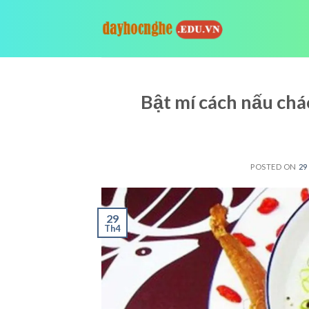
Skip
to
content
Bật mí cách nấu ch
POSTED ON
29
29
Th4