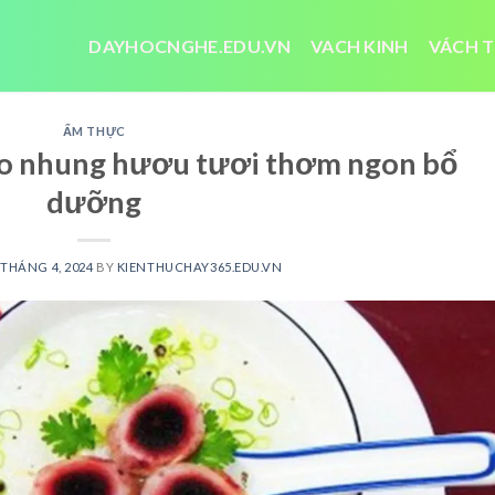
DAYHOCNGHE.EDU.VN
VACH KINH
VÁCH T
ẨM THỰC
áo nhung hươu tươi thơm ngon bổ
dưỡng
 THÁNG 4, 2024
BY
KIENTHUCHAY365.EDU.VN