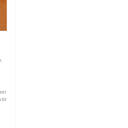
,
ươi
a từ