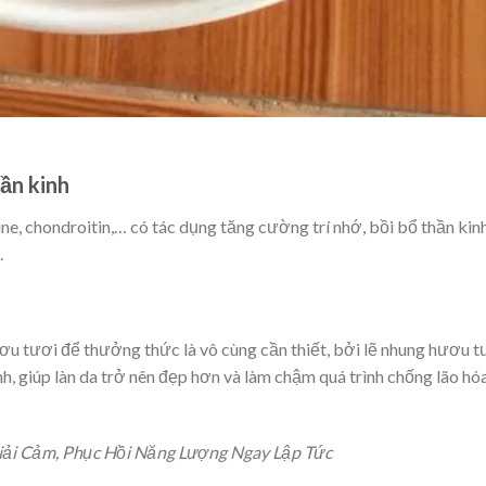
hần kinh
, chondroitin,… có tác dụng tăng cường trí nhớ, bồi bổ thần kinh
.
ơu tươi để thưởng thức là vô cùng cần thiết, bởi lẽ nhung hươu t
nh, giúp làn da trở nên đẹp hơn và làm chậm quá trình chống lão hó
iải Cảm, Phục Hồi Năng Lượng Ngay Lập Tức