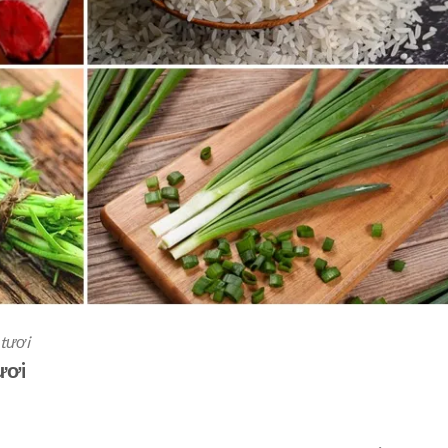
 tươi
ươi