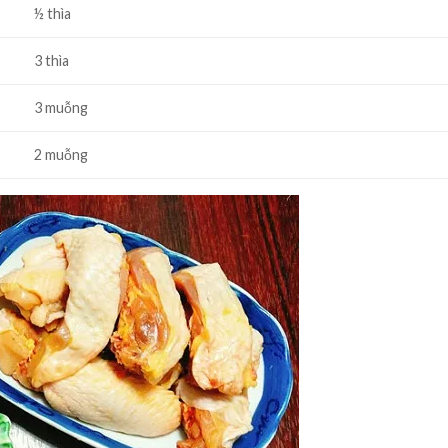
½ thìa
3 thìa
3 muỗng
2 muỗng