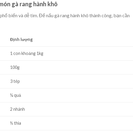
u món gà rang hành khô
hổ biến và dễ tìm. Để nấu gà rang hành khô thành công, bạn cần
Định lượng
1 con khoảng 1kg
100g
3 tép
¼ quả
2 nhánh
½ thìa