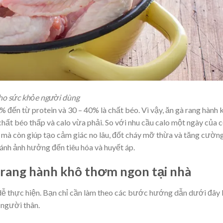
cho sức khỏe người dùng
% đến từ protein và 30 – 40% là chất béo. Vì vậy, ăn gà rang hành 
hất béo thấp và calo vừa phải. So với nhu cầu calo một ngày của 
n mà còn giúp tạo cảm giác no lâu, đốt cháy mỡ thừa và tăng cườn
ránh ảnh hưởng đến tiêu hóa và huyết áp.
 rang hành khô thơm ngon tại nhà
dễ thực hiện. Bạn chỉ cần làm theo các bước hướng dẫn dưới đây 
 người thân.