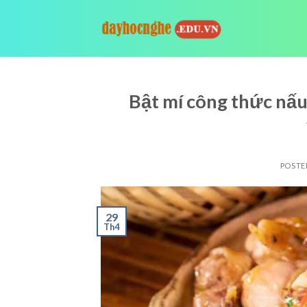
Skip
to
content
Bật mí công thức nấu
POSTE
29
Th4