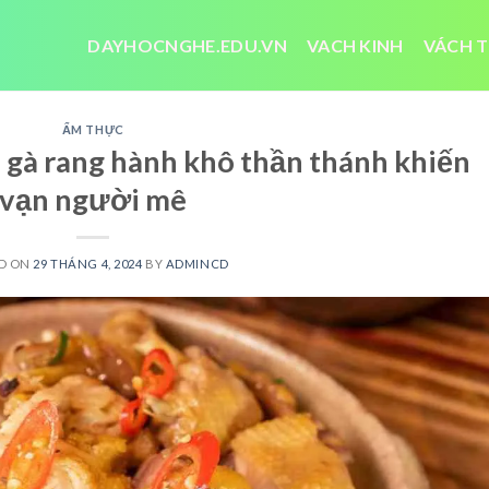
DAYHOCNGHE.EDU.VN
VACH KINH
VÁCH T
ẨM THỰC
 gà rang hành khô thần thánh khiến
vạn người mê
D ON
29 THÁNG 4, 2024
BY
ADMINCD