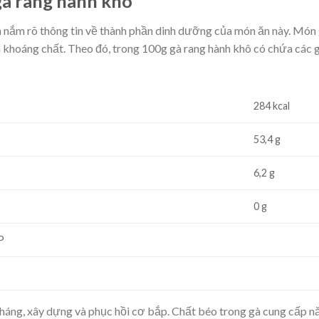
 gà rang hành khô
 nắm rõ thông tin về thành phần dinh dưỡng của món ăn này. Món
à khoáng chất. Theo đó, trong 100g gà rang hành khô có chứa các 
284 kcal
53,4 g
6,2 g
0 g
PP
háng, xây dựng và phục hồi cơ bắp. Chất béo trong gà cung cấp n