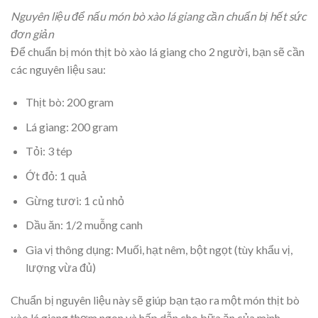
Nguyên liệu để nấu món bò xào lá giang cần chuẩn bị hết sức
đơn giản
Để chuẩn bị món thịt bò xào lá giang cho 2 người, bạn sẽ cần
các nguyên liệu sau:
Thịt bò: 200 gram
Lá giang: 200 gram
Tỏi: 3 tép
Ớt đỏ: 1 quả
Gừng tươi: 1 củ nhỏ
Dầu ăn: 1/2 muỗng canh
Gia vị thông dụng: Muối, hạt nêm, bột ngọt (tùy khẩu vị,
lượng vừa đủ)
Chuẩn bị nguyên liệu này sẽ giúp bạn tạo ra một món thịt bò
xào lá giang thơm ngon và hấp dẫn cho bữa ăn của mình.