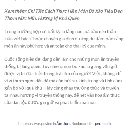
Xem thêm: Chi Tiết Cách Thực Hiện Món Bò Xào Tiêu Đen
Thơm Nức Mũi, Hương Vị Khó Quên
Trong trường hợp có bất kỳ lo lắng nào, bà bầu nên thảo
luận với bác sĩ hoặc chuyên gia dinh dưỡng để đảm bảo rằng
món ăn này phù hợp và an toàn cho thai kỳ của mình.
Cuộc sống hiện đại đang dần làm cho những món ăn truyền
thống bị lãng quên. Tuy nhiên, món bò xào lá giang vẫn giữ
được vị trí đặc biệt trong trái tim của người Việt, không chỉ
vì vị thơm ngon dân dã mà còn bởi sự kính trọng và tình cảm
gắn bó với quá khứ. Hãy cùng nhau thưởng thức và truyền
tai nhau hương vị truyền thống này, để nét văn hóa ẩm thực
của dân tộc được gìn giữ và phát triển mãi mãi
This entry was posted in
Ẩm thực
. Bookmark the
permalink
.