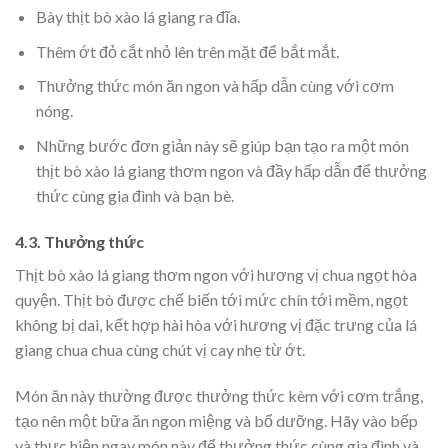
Bày thịt bò xào lá giang ra đĩa.
Thêm ớt đỏ cắt nhỏ lên trên mặt để bắt mắt.
Thưởng thức món ăn ngon và hấp dẫn cùng với cơm
nóng.
Những bước đơn giản này sẽ giúp bạn tạo ra một món
thịt bò xào lá giang thơm ngon và đầy hấp dẫn để thưởng
thức cùng gia đình và bạn bè.
4.3. Thưởng thức
Thịt bò xào lá giang thơm ngon với hương vị chua ngọt hòa
quyện. Thịt bò được chế biến tới mức chín tới mềm, ngọt
không bị dai, kết hợp hài hòa với hương vị đặc trưng của lá
giang chua chua cùng chút vị cay nhẹ từ ớt.
Món ăn này thường được thưởng thức kèm với cơm trắng,
tạo nên một bữa ăn ngon miệng và bổ dưỡng. Hãy vào bếp
và thực hiện ngay món này để thưởng thức cùng gia đình và