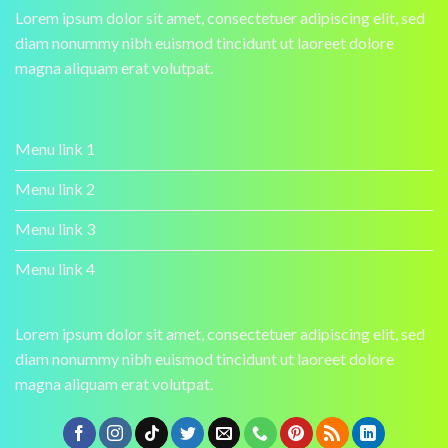
Lorem ipsum dolor sit amet, consectetuer adipiscing elit, sed
diam nonummy nibh euismod tincidunt ut laoreet dolore
magna aliquam erat volutpat.
Menu link 1
Menu link 2
Menu link 3
Menu link 4
Lorem ipsum dolor sit amet, consectetuer adipiscing elit, sed
diam nonummy nibh euismod tincidunt ut laoreet dolore
magna aliquam erat volutpat.