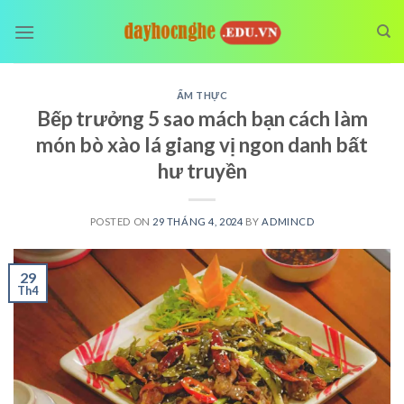
Skip
to
content
ẨM THỰC
Bếp trưởng 5 sao mách bạn cách làm
món bò xào lá giang vị ngon danh bất
hư truyền
POSTED ON
29 THÁNG 4, 2024
BY
ADMINCD
29
Th4