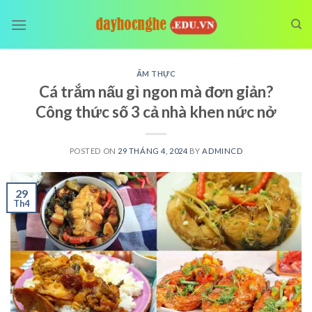
Skip
to
content
ẨM THỰC
Cá trắm nấu gì ngon mà đơn giản?
Công thức số 3 cả nhà khen nức nở
POSTED ON
29 THÁNG 4, 2024
BY
ADMINCD
29
Th4