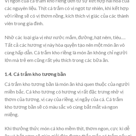
Vị ngon của cá trắm kho riềng đến từ sự kết hợp hài hòa của
các nguyên liệu. Thịt cá trắm có vị ngọt tự nhiên, khi kết hợp
với riềng sẽ có vị thơm nồng, kích thích vị giác của các thành
viên trong gia đình.
Nhờ các loại gia vị như nước mắm, đường, hạt nêm, tiêu….
Tất cả các hương vị này hòa quyện tạo nên một món ăn vô
cùng hấp dẫn. Cá trắm kho riềng là món ăn không chỉ người
lớn mà trẻ em cũng rất yêu thích trong các bữa ăn.
1.4. Cá trắm kho tương bần
Cá trắm kho tương bần là món ăn khá quen thuộc của người
miền bắc. Cá kho tương có hương vị rất đặc trưng nhờ vị
thơm của tương, vị cay của riềng, vị ngậy của cá. Cá trắm
kho tương bần sẽ có màu sắc vô cùng bắt mắt và ngon
miệng.
Khi thưởng thức món cá kho mềm thịt, thơm ngon, cực kì dễ
ăn và bắt cơm sẽ giúp giải đáp được thắc mắc cá trắm nấu gì