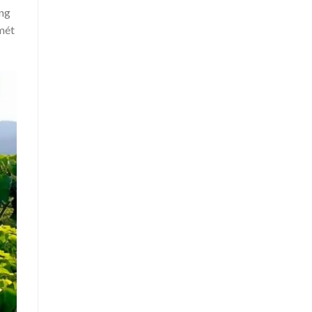
ững
mét