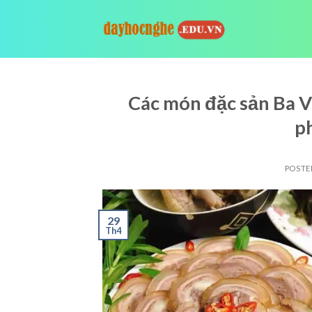
Skip
to
content
Các món đặc sản Ba V
ph
POSTE
29
Th4