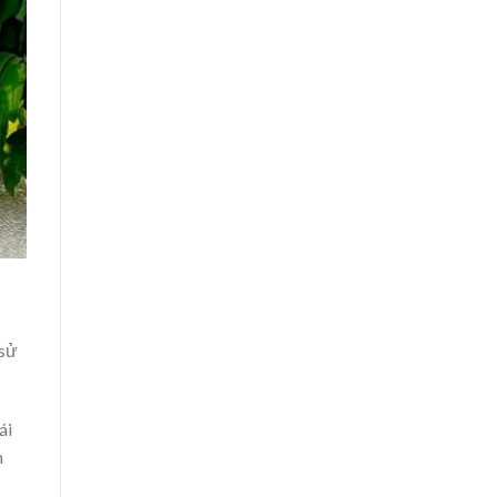
 sử
ái
n