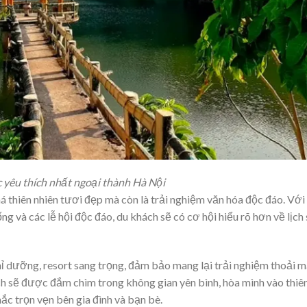
c yêu thích nhất ngoại thành Hà Nội
há thiên nhiên tươi đẹp mà còn là trải nghiệm văn hóa độc đáo. Với
ng và các lễ hội độc đáo, du khách sẽ có cơ hội hiểu rõ hơn về lịch
ghỉ dưỡng, resort sang trọng, đảm bảo mang lại trải nghiệm thoải m
ch sẽ được đắm chìm trong không gian yên bình, hòa mình vào thiê
c trọn vẹn bên gia đình và bạn bè.