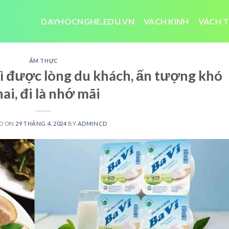
DAYHOCNGHE.EDU.VN
VACH KINH
VÁCH T
ẨM THỰC
ì được lòng du khách, ấn tượng khó
ai, đi là nhớ mãi
D ON
29 THÁNG 4, 2024
BY
ADMINCD