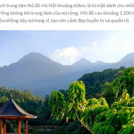
cách trung tâm thủ đô Hà Nội khoảng 60km, là bí mật dành cho nh
ưởng không khí trong lành của núi rừng. Với độ cao khoảng 1.200 
ữa những dãy núi hùng vĩ, tạo nên cảnh đẹp huyền bí và quyến rũ.