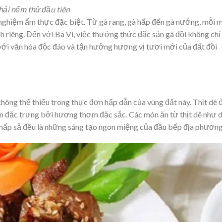
phải nếm thử đầu tiên
i nghiệm ẩm thực đặc biệt. Từ gà rang, gà hấp đến gà nướng, mỗi 
riêng. Đến với Ba Vì, việc thưởng thức đặc sản gà đồi không chỉ 
 với văn hóa độc đáo và tận hưởng hương vị tươi mới của đất đồi
hông thể thiếu trong thực đơn hấp dẫn của vùng đất này. Thịt dê 
còn đặc trưng bởi hương thơm đặc sắc. Các món ăn từ thịt dê như 
ê hấp sả đều là những sáng tạo ngon miệng của đầu bếp địa phương