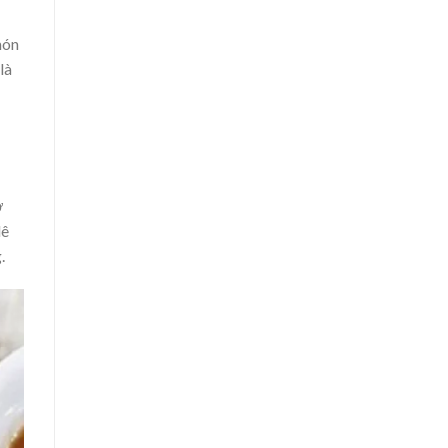
món
là
ở
dê
.