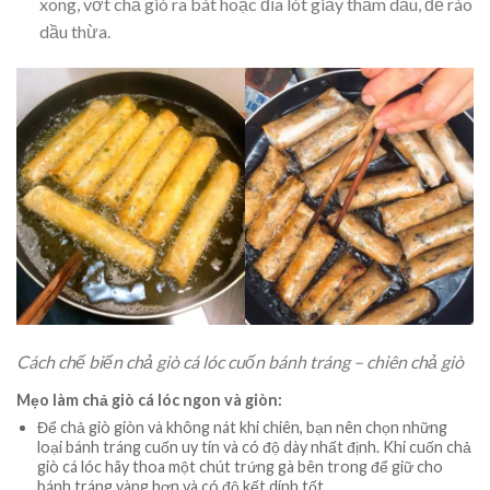
xong, vớt chả giò ra bát hoặc đĩa lót giấy thấm dầu, để ráo
dầu thừa.
Cách chế biến chả giò cá lóc cuốn bánh tráng – chiên chả giò
Mẹo làm chả giò cá lóc ngon và giòn:
Để chả giò giòn và không nát khi chiên, bạn nên chọn những
loại bánh tráng cuốn uy tín và có độ dày nhất định. Khi cuốn chả
giò cá lóc hãy thoa một chút trứng gà bên trong để giữ cho
bánh tráng vàng hơn và có độ kết dính tốt.