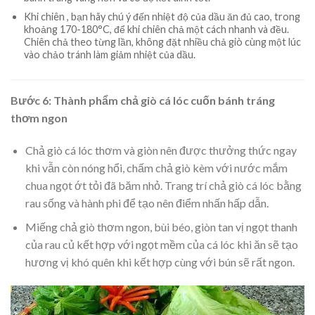
Khi chiên , bạn hãy chú ý đến nhiệt độ của dầu ăn đủ cao, trong
khoảng 170-180°C, để khi chiên chả một cách nhanh và đều.
Chiên chả theo từng lần, không đặt nhiều chả giò cùng một lúc
vào chảo tránh làm giảm nhiệt của dầu.
Bước 6: Thành phẩm chả giò cá lóc cuốn bánh tráng
thơm ngon
Chả giò cá lóc thơm và giòn nên được thưởng thức ngay
khi vẫn còn nóng hổi, chấm chả giò kèm với nước mắm
chua ngọt ớt tỏi đã băm nhỏ. Trang trí chả giò cá lóc bằng
rau sống và hành phi để tạo nên điểm nhấn hấp dẫn.
Miếng chả giò thơm ngon, bùi béo, giòn tan vị ngọt thanh
của rau củ kết hợp với ngọt mềm của cá lóc khi ăn sẽ tạo
hương vị khó quên khi kết hợp cùng với bún sẽ rất ngon.