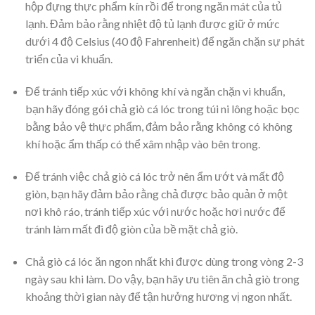
hộp đựng thực phẩm kín rồi để trong ngăn mát của tủ
lạnh. Đảm bảo rằng nhiệt độ tủ lạnh được giữ ở mức
dưới 4 độ Celsius (40 độ Fahrenheit) để ngăn chặn sự phát
triển của vi khuẩn.
Để tránh tiếp xúc với không khí và ngăn chặn vi khuẩn,
bạn hãy đóng gói chả giò cá lóc trong túi ni lông hoặc bọc
bằng bảo vệ thực phẩm, đảm bảo rằng không có không
khí hoặc ẩm thấp có thể xâm nhập vào bên trong.
Để tránh việc chả giò cá lóc trở nên ẩm ướt và mất độ
giòn, bạn hãy đảm bảo rằng chả được bảo quản ở một
nơi khô ráo, tránh tiếp xúc với nước hoặc hơi nước để
tránh làm mất đi độ giòn của bề mặt chả giò.
Chả giò cá lóc ăn ngon nhất khi được dùng trong vòng 2-3
ngày sau khi làm. Do vậy, bạn hãy ưu tiên ăn chả giò trong
khoảng thời gian này để tận hưởng hương vị ngon nhất.