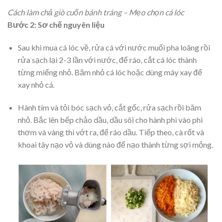
Cách làm chả giò cuốn bánh tráng – Mẹo chọn cá lóc
Bước 2: Sơ chế nguyên liệu
Sau khi mua cá lóc về, rửa cá với nước muối pha loãng rồi
rửa sạch lại 2-3 lần với nước, để ráo, cắt cá lóc thành
từng miếng nhỏ. Băm nhỏ cá lóc hoặc dùng máy xay để
xay nhỏ cá.
Hành tím và tỏi bóc sạch vỏ, cắt gốc, rửa sạch rồi băm
nhỏ. Bắc lên bếp chảo dầu, dầu sôi cho hành phi vào phi
thơm và vàng thì vớt ra, để ráo dầu. Tiếp theo, cà rốt và
khoai tây nạo vỏ và dùng nào để nạo thành từng sợi mỏng.