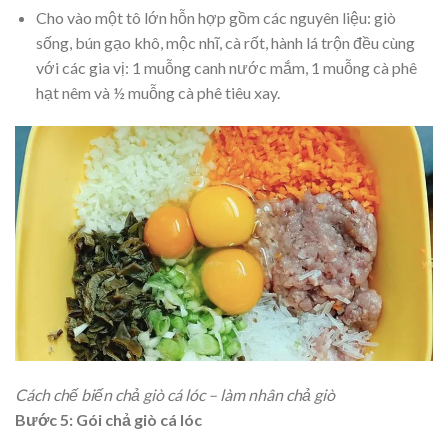
Cho vào một tô lớn hỗn hợp gồm các nguyên liệu: giò
sống, bún gạo khô, mộc nhĩ, cà rốt, hành lá trộn đều cùng
với các gia vị: 1 muỗng canh nước mắm, 1 muỗng cà phê
hạt nêm và ½ muỗng cà phê tiêu xay.
Cách chế biến chả giò cá lóc – làm nhân chả giò
Bước 5: Gói chả giò cá lóc