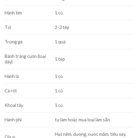
Hành tím
1 củ
Tỏi
2-3 tép
Trứng gà
1 quả
Bánh tráng cuốn (loại
1 tệp
dày)
Hành lá
1 củ
Cà rốt
1 củ
Khoai tây
1 củ
Hành phi
tự làm hoặc mua loại làm sẵn
Hạt nêm, đường, nước mắm, tiêu xay,
Gia vị