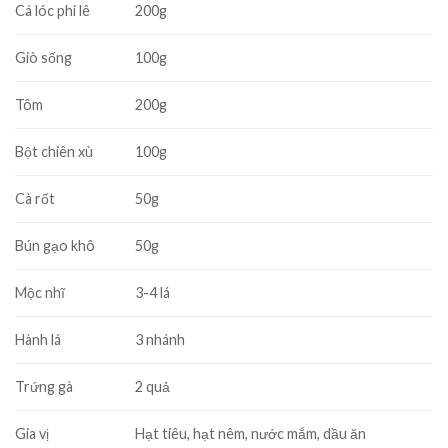
Cá lóc phi lê
200g
Giò sống
100g
Tôm
200g
Bột chiên xù
100g
Cà rốt
50g
Bún gạo khô
50g
Mộc nhĩ
3-4 lá
Hành lá
3 nhánh
Trứng gà
2 quả
Gia vị
Hạt tiêu, hạt nêm, nước mắm, dầu ăn