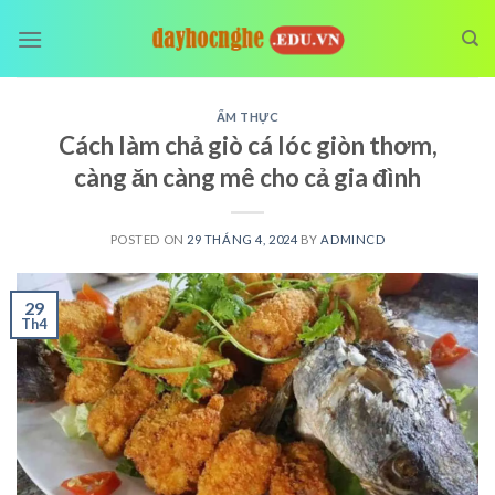
Skip
to
content
ẨM THỰC
Cách làm chả giò cá lóc giòn thơm,
càng ăn càng mê cho cả gia đình
POSTED ON
29 THÁNG 4, 2024
BY
ADMINCD
29
Th4