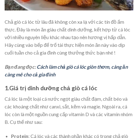
Chả giò cá lóc từ lâu đã không còn xa lạ với các tín đồ ẩm
thực. Đây là món ăn giàu chất dinh dưỡng, kết hợp từ cá lóc
với nhiều nguyên liệu khác nhau tạo nên hương vị hấp dẫn.
Hãy cùng vào bếp để trổ tài thực hiện món ăn này vào dịp
cuối tuần cho cả gia đình cùng thưởng thức bạn nhé !
Bạn đang đọc:
Cách làm chả giò cá lóc giòn thơm, càng ăn
càng mê cho cả gia đình
1.Giá trị dinh dưỡng chả giò cá lóc
Cá lóc là một loại cá nước ngọt giàu chất đạm, chất béo và
các khoáng chất như canxi, sắt, kẽm và magie. Ngoài ra, cá
lóc còn là một nguồn cung cấp vitamin D và các vitamin nhóm
B. Cụ thể như sau:
Protein
: Cá lóc và các thành phần khác có trong chả giò