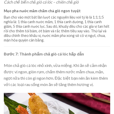
Cách chế biến chả giò cá lóc – chiên chả giò
Mẹo pha nước mắm chấm chả giò ngon tuyệt
Bạn cho vào một bát lần lượt các nguyên liệu với tỷ lệ là 1:1:1:5
nghĩa là: 1 thìa canh nước mắm, 1 thìa canh đường, 1 thìa canh
giấm, 5 thìa canh nước lọc. Sau đó, khuấy đều cho các gia vị tan hết
rồi cho thêm tỏi băm, ớt băm và rắc thêm tiêu xay vào. Thử lại và
điều chỉnh theo khẩu vị, nước mắm pha xong sẽ có vị ngọt, chua,
mặn hòa quyện cân bằng.
Bước 7: Thành phẩm chả giò cá lóc hấp dẫn
Món chả giò cá lóc nhỏ xinh, vừa miệng. Khi ăn sẽ cảm nhận
được vị ngon, giòn rụm, chấm thêm nước mắm chua, mặn,
ngọt nữa thì còn gì ngon hơn. Đặc biệt bạn nên ăn kèm thêm
với các loại rau sống món ăn sẽ tăng thêm hương vị.