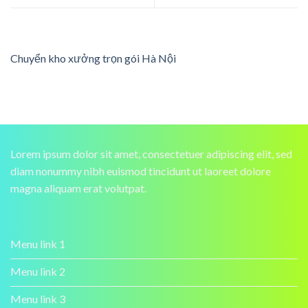
Chuyển kho xưởng trọn gói Hà Nội
Lorem ipsum dolor sit amet, consectetuer adipiscing elit, sed
diam nonummy nibh euismod tincidunt ut laoreet dolore
magna aliquam erat volutpat.
Menu link 1
Menu link 2
Menu link 3