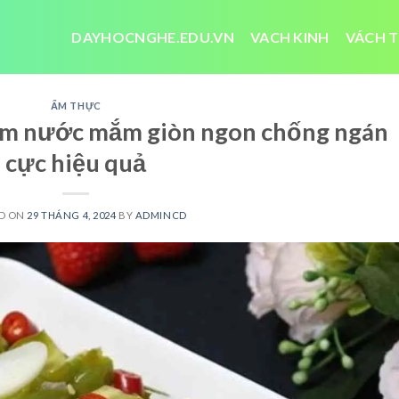
DAYHOCNGHE.EDU.VN
VACH KINH
VÁCH T
ẨM THỰC
âm nước mắm giòn ngon chống ngán
cực hiệu quả
D ON
29 THÁNG 4, 2024
BY
ADMINCD