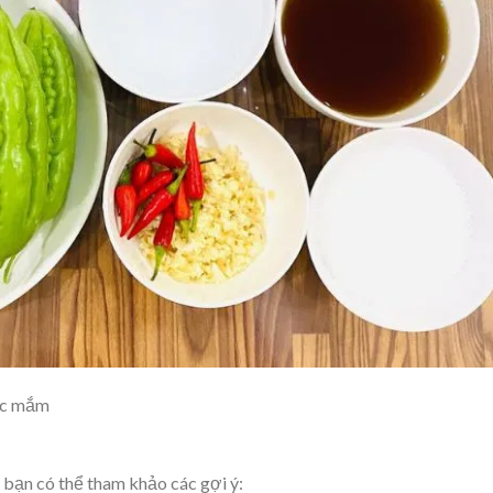
ớc mắm
bạn có thể tham khảo các gợi ý: