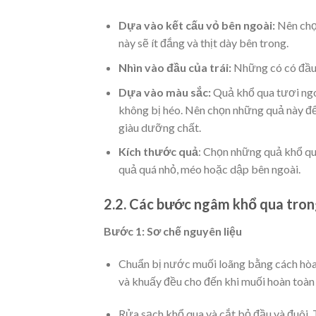
Dựa vào kết cấu vỏ bên ngoài:
Nên chọ
này sẽ ít đắng và thịt dày bên trong.
Nhìn vào đầu của trái
:
Những có có đầu t
Dựa vào màu sắc:
Quả khổ qua tươi ngo
không bị héo. Nên chọn những quả này để
giàu dưỡng chất.
Kích thước quả
:
Chọn những quả khổ qua
quả quá nhỏ, méo hoặc dập bên ngoài.
2.2. Các bước ngâm khổ qua tr
Bước 1: Sơ chế nguyên liệu
Chuẩn bị nước muối loãng bằng cách hòa 
và khuấy đều cho đến khi muối hoàn toàn 
Rửa sạch khổ qua và cắt bỏ đầu và đuôi.