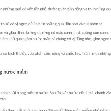
n những quả có vết sần nhỏ, đường vân bản rộng và to. Những qu
o sẽ có vị ngọt, dễ ăn hơn những quả đầu nhỏ và hơi nhọn ra.
n và giàu dinh dưỡng thường có màu xanh nhạt, cuống còn xanh,
 làm khổ qua ngâm nước mắm vì chúng có vị đắng nhẹ, giòn ngon 
 có kích thước vừa phải, cầm nặng và chắc tay. Tránh mua những
ong nước mắm
tan muối trong một tô nước. Sau đó, vắt nước cốt 1 trái chanh và
tan.
 Tiếp theo, cắt khổ qua thành đôi và sử dụng một muỗng nhỏ để kh