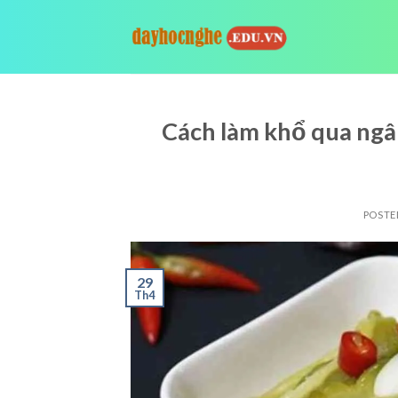
Skip
to
content
Cách làm khổ qua ng
POSTE
29
Th4