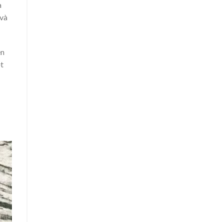
à
 và
ên
t