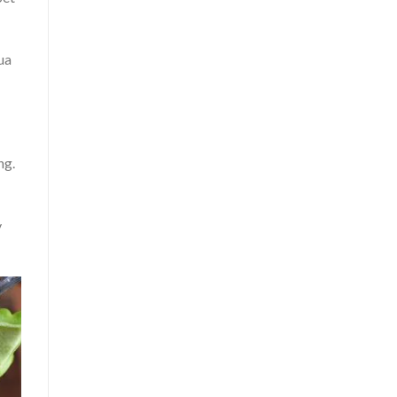
ua
ng.
y