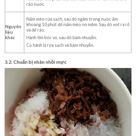
ráo nước
.
Nấm mèo rửa sạch, sau đó ngâm trong nước ấm
khoảng 10 phút để nấm mèo nở mềm. Sau đó vớt ra rổ
Nguyên
và để ráo.
liệu
khác
Hành tím bóc vỏ, sau đó băm nhuyễn.
Củ hành lá rửa sạch và băm nhuyễn.
3.2. Chuẩn bị nhân nhồi mực