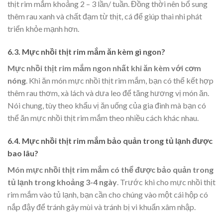
thịt rim mắm khoảng 2 – 3 lần/ tuần. Đồng thời nên bổ sung
thêm rau xanh và chất đạm từ thịt, cá để giúp thai nhi phát
triển khỏe mạnh hơn.
6.3. Mực nhồi thịt rim mắm ăn kèm gì ngon?
Mực nhồi thịt rim mắm ngon nhất khi ăn kèm với cơm
nóng
. Khi ăn món mực nhồi thịt rim mắm, bạn có thể kết hợp
thêm rau thơm, xà lách và dưa leo để tăng hương vị món ăn.
Nói chung, tùy theo khẩu vị ăn uống của gia đình mà bạn có
thể ăn mực nhồi thịt rim mắm theo nhiều cách khác nhau.
6.4. Mực nhồi thịt rim mắm bảo quản trong tủ lạnh được
bao lâu?
Món mực nhồi thịt rim mắm có thể được bảo quản trong
tủ lạnh trong khoảng 3-4 ngày
. Trước khi cho mực nhồi thịt
rim mắm vào tủ lạnh, bạn cần cho chúng vào một cái hộp có
nắp đậy để tránh gây mùi và tránh bị vi khuẩn xâm nhập.