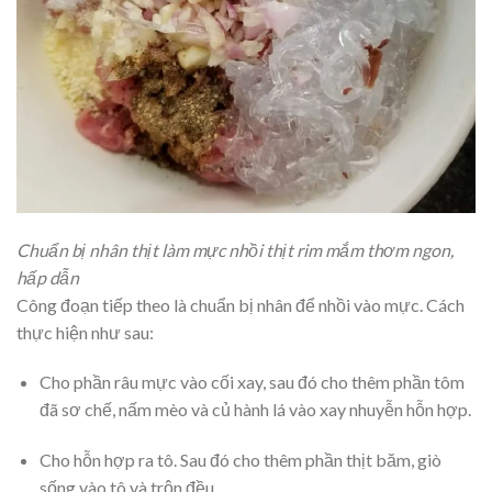
Chuẩn bị nhân thịt làm mực nhồi thịt rim mắm thơm ngon,
hấp dẫn
Công đoạn tiếp theo là chuẩn bị nhân để nhồi vào mực. Cách
thực hiện như sau:
Cho phần râu mực vào cối xay, sau đó cho thêm phần tôm
đã sơ chế, nấm mèo và củ hành lá vào xay nhuyễn hỗn hợp.
Cho hỗn hợp ra tô. Sau đó cho thêm phần thịt băm, giò
sống vào tô và trộn đều.