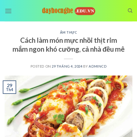
Skip
to
content
ẨM THỰC
Cách làm món mực nhồi thịt rim
mắm ngon khó cưỡng, cả nhà đều mê
POSTED ON
29 THÁNG 4, 2024
BY
ADMINCD
29
Th4