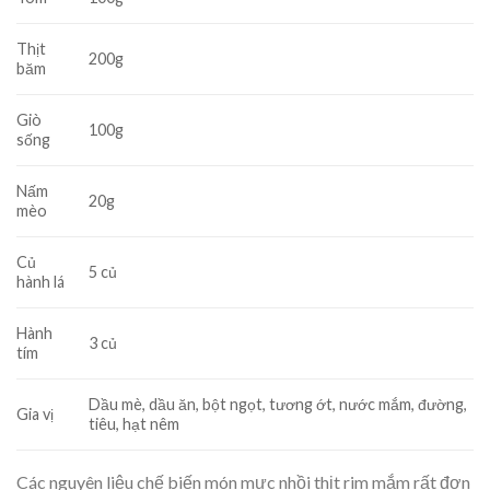
Thịt
200g
băm
Giò
100g
sống
Nấm
20g
mèo
Củ
5 củ
hành lá
Hành
3 củ
tím
Dầu mè, dầu ăn, bột ngọt, tương ớt, nước mắm, đường,
Gia vị
tiêu, hạt nêm
Các nguyên liệu chế biến món mực nhồi thịt rim mắm rất đơn