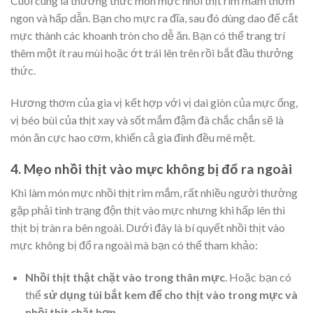
Cuối cùng là thưởng thức món mực nhồi thịt rim mắm thơm
ngon và hấp dẫn. Bạn cho mực ra đĩa, sau đó dùng dao để cắt
mực thành các khoanh tròn cho dễ ăn. Bạn có thể trang trí
thêm một ít rau mùi hoặc ớt trái lên trên rồi bắt đầu thưởng
thức.
Hương thơm của gia vị kết hợp với vị dai giòn của mực ống,
vị béo bùi của thịt xay và sốt mắm đậm đà chắc chắn sẽ là
món ăn cực hao cơm, khiến cả gia đình đều mê mệt.
4. Mẹo nhồi thịt vào mực không bị đổ ra ngoài
Khi làm món mực nhồi thịt rim mắm, rất nhiều người thường
gặp phải tình trạng độn thịt vào mực nhưng khi hấp lên thì
thịt bị tràn ra bên ngoài. Dưới đây là bí quyết nhồi thịt vào
mực không bị đổ ra ngoài mà bạn có thể tham khảo:
Nhồi thịt thật chặt vào trong thân mực
. Hoặc bạn có
thể
sử dụng túi bắt kem để cho thịt vào trong mực và
nhồi thịt chặt hơn
.