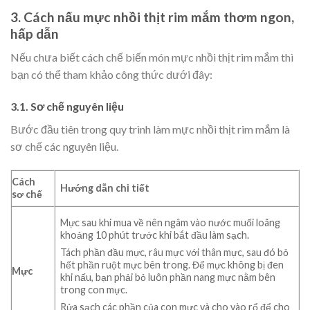
3. Cách nấu mực nhồi thịt rim mắm thơm ngon,
hấp dẫn
Nếu chưa biết cách chế biến món mực nhồi thịt rim mắm thì
bạn có thể tham khảo công thức dưới đây:
3.1. Sơ chế nguyên liệu
Bước đầu tiên trong quy trình làm mực nhồi thịt rim mắm là
sơ chế các nguyên liệu.
Cách
Hướng dẫn chi tiết
sơ chế
Mực sau khi mua về nên ngâm vào nước muối loãng
khoảng 10 phút trước khi bắt đầu làm sạch.
Tách phần đầu mực, râu mực với thân mực, sau đó bỏ
hết phần ruột mực bên trong. Để mực không bị đen
Mực
khi nấu, bạn phải bỏ luôn phần nang mực nằm bên
trong con mực.
Rửa sạch các phần của con mực và cho vào rổ để cho