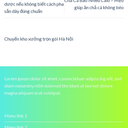
Chả Cá Bao Nhiêu Calo – Mẹo
dược nếu không biết cách pha
giúp ăn chả cá không béo
sắn dây đúng chuẩn
Chuyển kho xưởng trọn gói Hà Nội
Lorem ipsum dolor sit amet, consectetuer adipiscing elit, sed
diam nonummy nibh euismod tincidunt ut laoreet dolore
magna aliquam erat volutpat.
Menu link 1
Menu link 2