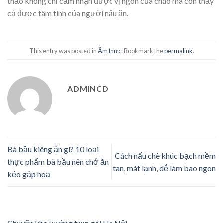
thảo không chỉ cảm nhận được vị ngon của cháo mà còn thấy
cả được tâm tình của người nấu ăn.
This entry was posted in
Ẩm thực
. Bookmark the
permalink
.
ADMINCD
Bà bầu kiêng ăn gì? 10 loại
Cách nấu chè khúc bạch mềm
thực phẩm bà bầu nên chớ ăn
tan, mát lạnh, dễ làm bao ngon
kẻo gặp hoạ
Chuyển kho xưởng trọn gói Hà Nội