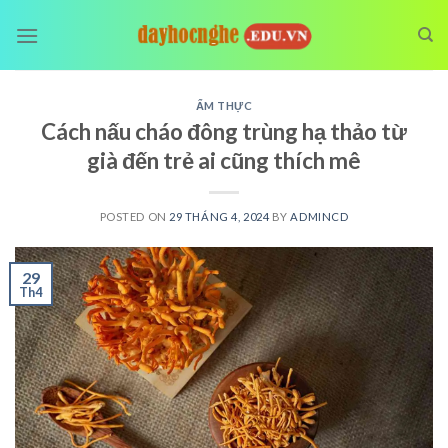
Skip
to
content
ẨM THỰC
Cách nấu cháo đông trùng hạ thảo từ
già đến trẻ ai cũng thích mê
POSTED ON
29 THÁNG 4, 2024
BY
ADMINCD
29
Th4