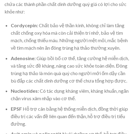
chứa các thành phần chất dinh dưỡng quý giá có lợi cho sức
khỏe như:
Cordycepin
:
Chất bảo vệ thần kinh, không chỉ làm tăng
chất chống oxy hóa mà còn cải thiện trí nhớ, bảo vệ tim
mạch, chống thiếu máu. Những người mệt mỏi, mắc bệnh
về tim mạch nên ăn đông trùng hạ thảo thường xuyên.
Adenosine
:
Giúp bồi bổ cơ thể, tăng cường hệ miễn dịch,
và tăng sức đề kháng, nâng cao sức khỏe toàn diện. Đông
trùng hạ thảo là món quà quý cho người mới ốm dậy cần
bù đắp các chất dinh dưỡng cơ thể chưa tổng hợp được.
Nucleotides:
C
ó tác dụng kháng viêm, kháng khuẩn, ngăn
chặn virus xâm nhập vào cơ thể.
EPSF
Hỗ trợ cân bằng hệ thống miễn dịch, đồng thời giúp
điều trị các vấn đề liên quan đến thận, hỗ trợ điều trị tiểu
đường.
Axit amin và polipeptit
Nuôi dưỡng cơ thể, hỗ trợ điều