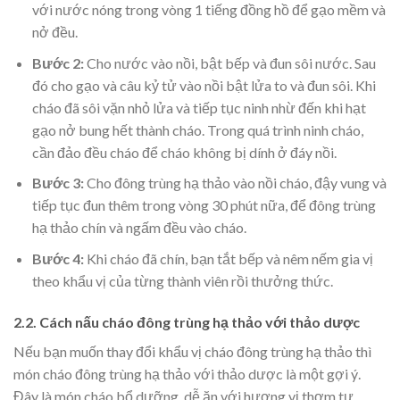
với nước nóng trong vòng 1 tiếng đồng hồ để gạo mềm và
nở đều.
Bước 2:
Cho nước vào nồi, bật bếp và đun sôi nước. Sau
đó cho gạo và câu kỷ tử vào nồi bật lửa to và đun sôi. Khi
cháo đã sôi vặn nhỏ lửa và tiếp tục ninh nhừ đến khi hạt
gạo nở bung hết thành cháo. Trong quá trình ninh cháo,
cần đảo đều cháo để cháo không bị dính ở đáy nồi.
Bước 3:
Cho đông trùng hạ thảo vào nồi cháo, đậy vung và
tiếp tục đun thêm trong vòng 30 phút nữa, để đông trùng
hạ thảo chín và ngấm đều vào cháo.
Bước 4:
Khi cháo đã chín, bạn tắt bếp và nêm nếm gia vị
theo khẩu vị của từng thành viên rồi thưởng thức.
2.2. Cách nấu cháo đông trùng hạ thảo với thảo dược
Nếu bạn muốn thay đổi khẩu vị cháo đông trùng hạ thảo thì
món cháo đông trùng hạ thảo với thảo dược là một gợi ý.
Đây là món cháo bổ dưỡng, dễ ăn với hương vị thơm tự