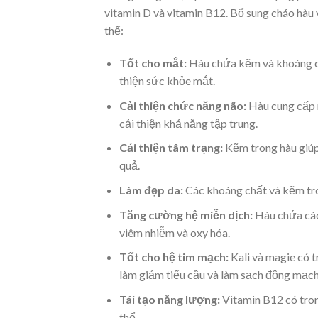
vitamin D và vitamin B12. Bổ sung cháo hàu v
thể:
Tốt cho mắt:
Hàu chứa kẽm và khoáng chấ
thiện sức khỏe mắt.
Cải thiện chức năng não:
Hàu cung cấp n
cải thiện khả năng tập trung.
Cải thiện tâm trạng:
Kẽm trong hàu giúp
quả.
Làm đẹp da:
Các khoáng chất và kẽm tron
Tăng cường hệ miễn dịch:
Hàu chứa các
viêm nhiễm và oxy hóa.
Tốt cho hệ tim mạch:
Kali và magie có 
làm giảm tiểu cầu và làm sạch động mạch.
Tái tạo năng lượng:
Vitamin B12 có tro
thể.