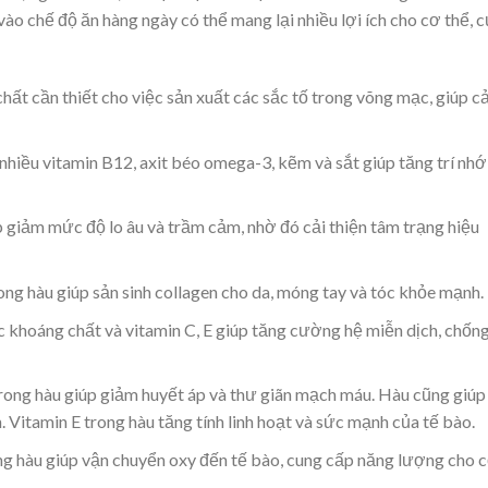
ào chế độ ăn hàng ngày có thể mang lại nhiều lợi ích cho cơ thể, c
t cần thiết cho việc sản xuất các sắc tố trong võng mạc, giúp cả
hiều vitamin B12, axit béo omega-3, kẽm và sắt giúp tăng trí nhớ
 giảm mức độ lo âu và trầm cảm, nhờ đó cải thiện tâm trạng hiệu
g hàu giúp sản sinh collagen cho da, móng tay và tóc khỏe mạnh.
 khoáng chất và vitamin C, E giúp tăng cường hệ miễn dịch, chốn
trong hàu giúp giảm huyết áp và thư giãn mạch máu. Hàu cũng giúp
 Vitamin E trong hàu tăng tính linh hoạt và sức mạnh của tế bào.
ng hàu giúp vận chuyển oxy đến tế bào, cung cấp năng lượng cho 