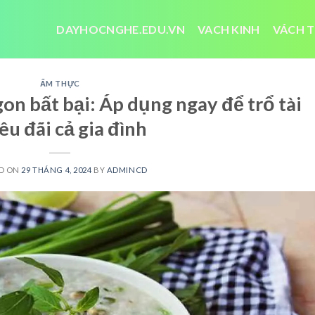
DAYHOCNGHE.EDU.VN
VACH KINH
VÁCH T
ẨM THỰC
on bất bại: Áp dụng ngay để trổ tài
êu đãi cả gia đình
D ON
29 THÁNG 4, 2024
BY
ADMINCD