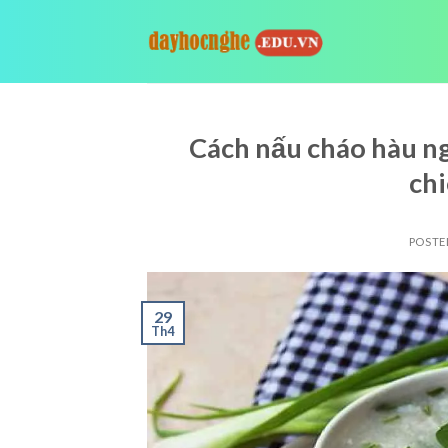
Skip
to
content
Cách nấu cháo hàu ng
chi
POSTE
29
Th4