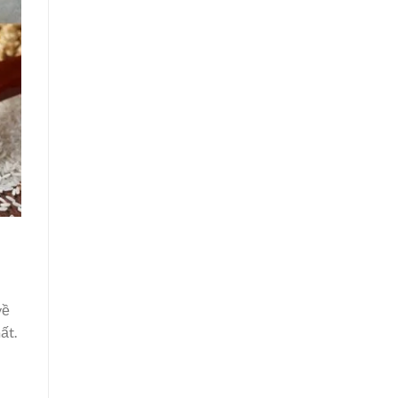
về
ất.