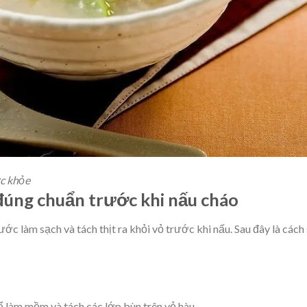
c khỏe
đúng chuẩn trước khi nấu cháo
c làm sạch và tách thịt ra khỏi vỏ trước khi nấu. Sau đây là cách
 làm mềm và tách các lớp bùn trên vỏ hàu.