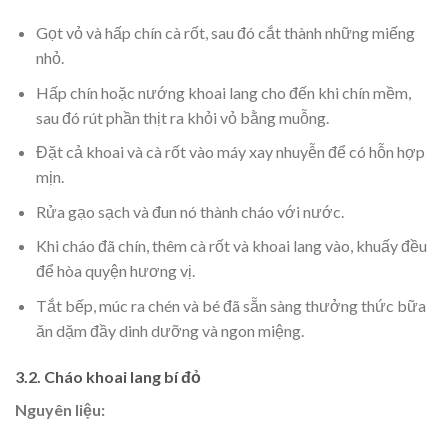
Gọt vỏ và hấp chín cà rốt, sau đó cắt thành những miếng
nhỏ.
Hấp chín hoặc nướng khoai lang cho đến khi chín mềm,
sau đó rút phần thịt ra khỏi vỏ bằng muỗng.
Đặt cả khoai và cà rốt vào máy xay nhuyễn để có hỗn hợp
mịn.
Rửa gạo sạch và đun nó thành cháo với nước.
Khi cháo đã chín, thêm cà rốt và khoai lang vào, khuấy đều
để hòa quyện hương vị.
Tắt bếp, múc ra chén và bé đã sẵn sàng thưởng thức bữa
ăn dặm đầy dinh dưỡng và ngon miệng.
3.2. Cháo khoai lang bí đỏ
Nguyên liệu: