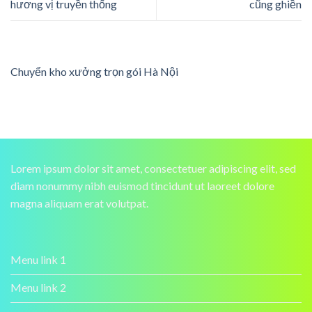
hương vị truyền thống
cũng ghiền
Chuyển kho xưởng trọn gói Hà Nội
Lorem ipsum dolor sit amet, consectetuer adipiscing elit, sed
diam nonummy nibh euismod tincidunt ut laoreet dolore
magna aliquam erat volutpat.
Menu link 1
Menu link 2