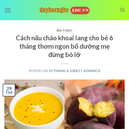
Skip
to
content
ẨM THỰC
Cách nấu cháo khoai lang cho bé 6
tháng thơm ngon bổ dưỡng mẹ
đừng bỏ lỡ
POSTED ON
29 THÁNG 4, 2024
BY
ADMINCD
29
Th4