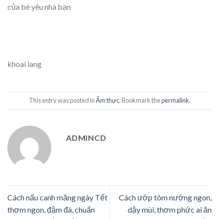
của bé yêu nhà bạn
khoai lang
This entry was posted in
Ẩm thực
. Bookmark the
permalink
.
ADMINCD
Cách nấu canh măng ngày Tết
Cách ướp tôm nướng ngon,
thơm ngon, đậm đà, chuẩn
dậy mùi, thơm phức ai ăn