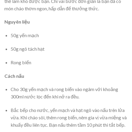
thể làm khó được bạn. Chỉ vài bước đơn giản là bạn đã có
món cháo thơm ngon, hấp dẫn để thưởng thức.
Nguyên liệu
50g yến mạch
50g ngô tách hạt
Rong biển
Cách nấu
Cho 30g yến mạch và rong biển vào ngâm với khoảng
300ml nước lọc đến khi nở ra đều.
Bắc bếp cho nước, yến mạch và hạt ngô vào nấu trên lửa
vừa. Khi cháo sôi, thêm rong biển, nêm gia vị vừa miệng và
khuấy đều liên tục. Bạn nấu thêm tầm 10 phút thì tắt bếp.