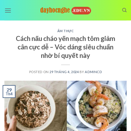
Skip
to
content
ẨM THỰC
Cách nấu cháo yến mạch tôm giảm
cân cực dễ – Vóc dáng siêu chuẩn
nhờ bí quyết này
POSTED ON
29 THÁNG 4, 2024
BY
ADMINCD
29
Th4