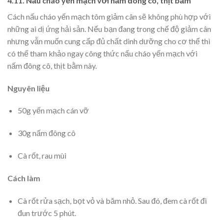
4.11. Nấu cháo yến mạch với nấm đông cô, thịt bằm
Cách nấu cháo yến mạch tôm giảm cân sẽ không phù hợp với
những ai dị ứng hải sản. Nếu bạn đang trong chế độ giảm cân
nhưng vẫn muốn cung cấp đủ chất dinh dưỡng cho cơ thể thì
có thể tham khảo ngay công thức nấu cháo yến mạch với
nấm đông cô, thịt bằm này.
Nguyên liệu
50g yến mạch cán vỡ
30g nấm đông cô
Cà rốt, rau mùi
Cách làm
Cà rốt rửa sạch, bọt vỏ và băm nhỏ. Sau đó, đem cà rốt đi
đun trước 5 phút.