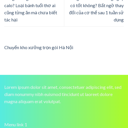
calo? Loại bánh tuổi thơ ai
có tốt không? Bất ngờ thay
cũng từng ăn mà chưa biết
đổi của cơ thể sau 1 tuần sử
tác hại
dụng
Chuyển kho xưởng trọn gói Hà Nội
Lorem ipsum dolor sit amet, consectetuer adipiscing elit, sed
diam nonummy nibh euismod tincidunt ut laoreet dolore
magna aliquam erat volutpat.
Menu link 1