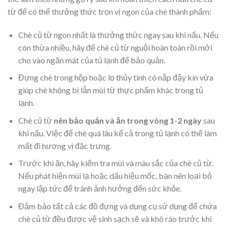
từ
để có thể thưởng thức trọn vị ngon của chè thành phẩm:
Chè củ từ ngon nhất là thưởng thức ngay sau khi nấu. Nếu
còn thừa nhiều, hãy để chè củ từ nguội hoàn toàn rồi mới
cho vào ngăn mát của tủ lạnh để bảo quản.
Đựng chè trong hộp hoặc lọ thủy tinh có nắp đậy kín vừa
giúp chè không bị lẫn mùi từ thực phẩm khác trong tủ
lạnh.
Chè củ từ
nên bảo quản và ăn trong vòng 1-2 ngày
sau
khi nấu. Việc để chè quá lâu kể cả trong tủ lạnh có thể làm
mất đi hương vị đặc trưng.
Trước khi ăn, hãy kiểm tra mùi và màu sắc của chè củ từ.
Nếu phát hiện mùi lạ hoặc dấu hiệu mốc, bạn nên loại bỏ
ngay lập tức để tránh ảnh hưởng đến sức khỏe.
Đảm bảo tất cả các đồ đựng và dụng cụ sử dụng để chứa
chè củ từ đều được vệ sinh sạch sẽ và khô ráo trước khi