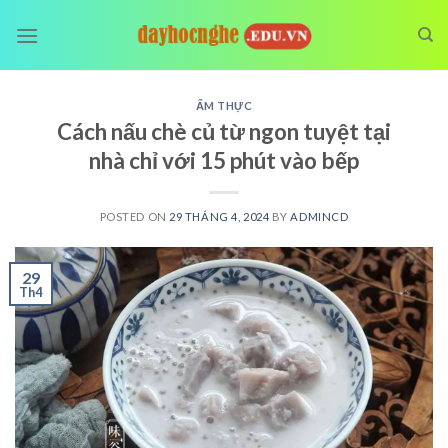
Skip
to
content
ẨM THỰC
Cách nấu chè củ từ ngon tuyệt tại
nhà chỉ với 15 phút vào bếp
POSTED ON
29 THÁNG 4, 2024
BY
ADMINCD
29
Th4