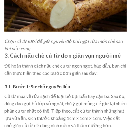
Chọn củ từ tươi để giữ nguyên độ bùi ngọt của món chè sau
khi nấu xong
3. Cách nấu chè củ từ đơn giản vạn người mê
Để hoàn thành cách nấu chè củ từ ngon ngọt, hấp dẫn, bạn chỉ
cần thực hiện theo các bước đơn giản sau đây:
3.1. Bước 1: Sơ chế nguyên liệu
Củ từ mua về rửa sạch để loại bỏ bụi bẩn hay cặn bã. Sau đó,
dùng dao gọt bỏ lớp vỏ ngoài, chú ý gọt mỏng để giữ lại nhiều
phần củ từ nhất có thể. Tiếp theo, cắt củ từ thành những hạt
lựu vừa ăn, kích thước khoảng 1cm x 1cm x 1cm. Việc cắt
nhỏ giúp củ từ dễ dàng ninh mềm và thấm đường hơn.