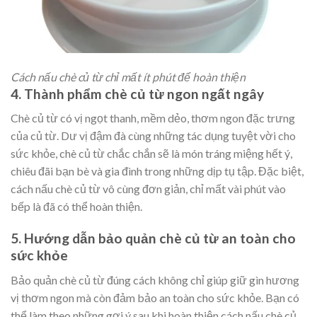
Cách nấu chè củ từ chỉ mất ít phút để hoàn thiện
4. Thành phẩm chè củ từ ngon ngất ngây
Chè củ từ có vị ngọt thanh, mềm dẻo, thơm ngon đặc trưng
của củ từ. Dư vị đậm đà cùng những tác dụng tuyệt vời cho
sức khỏe, chè củ từ chắc chắn sẽ là món tráng miệng hết ý,
chiêu đãi bạn bè và gia đình trong những dịp tụ tập. Đặc biệt,
cách nấu chè củ từ vô cùng đơn giản, chỉ mất vài phút vào
bếp là đã có thể hoàn thiện.
5. Hướng dẫn bảo quản chè củ từ an toàn cho
sức khỏe
Bảo quản chè củ từ đúng cách không chỉ giúp giữ gìn hương
vị thơm ngon mà còn đảm bảo an toàn cho sức khỏe. Bạn có
thể làm theo những gợi ý sau khi hoàn thiện
cách nấu chè củ