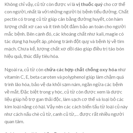
Không chỉ vậy, củ từ còn được ví là
vị thuốc quý
cho cơ thể
con người, nhất là với những người bị bệnh tiểu đường. Chất
pectin có trong củ từ giúp cân bằng đường huyết, còn hàm
lượng chất xơ cao và ít tinh bột đảm bảo an toàn cho người
mắc bệnh. Bên cạnh đó, các khoáng chất như kali, magie có
tác dụng hạ huyết áp, phòng tránh đột quỵ và bệnh lý về tim
mạch. Chưa kể, lượng chất xơ dồi dào giúp điều trị táo bón
hiệu quả, thúc đẩy tiêu hóa.
Ngoài ra, củ từ còn
chứa các hợp chất chống oxy hóa
như
vitamin C, E, beta caroten và polyphenol giúp làm chậm quá
trình lão hóa, bảo vệ da khỏi sạm nám, ngăn ngừa các bệnh
về mắt. Đặc biệt trong y học, củ từ còn được xem là dược
liệu giúp hỗ trợ gan thải độc, làm sạch cơ thể và loại bỏ các
kim loại nặng có hại. Vậy nên các cách biến tấu từ loại củ này
như cách nấu chè củ từ, canh củ từ,… được rất nhiều người
quan tâm.