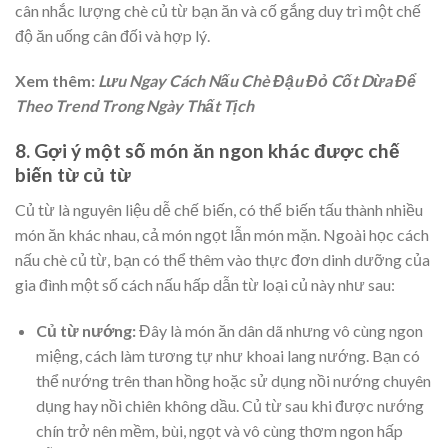
cân nhắc lượng chè củ từ bạn ăn và cố gắng duy trì một chế
độ ăn uống cân đối và hợp lý.
Xem thêm:
Lưu Ngay Cách Nấu Chè Đậu Đỏ Cốt Dừa Để
Theo Trend Trong Ngày Thất Tịch
8. Gợi ý một số món ăn ngon khác được chế
biến từ củ từ
Củ từ là nguyên liệu dễ chế biến, có thể biến tấu thành nhiều
món ăn khác nhau, cả món ngọt lẫn món mặn. Ngoài học cách
nấu chè củ từ, bạn có thể thêm vào thực đơn dinh dưỡng của
gia đình một số cách nấu hấp dẫn từ loại củ này như sau:
Củ từ nướng:
Đây là món ăn dân dã nhưng vô cùng ngon
miệng, cách làm tương tự như khoai lang nướng. Bạn có
thể nướng trên than hồng hoặc sử dụng nồi nướng chuyên
dụng hay nồi chiên không dầu. Củ từ sau khi được nướng
chín trở nên mềm, bùi, ngọt và vô cùng thơm ngon hấp