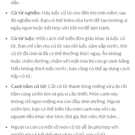
dẫn.
Củ từ nghiền:
Hãy luộc củ từ cho đến khi chín mềm, sau
đó nghiền nát. Bạn có thể thêm sữa tươi để tạo hương vị
ngậy ngon hoặc kết hợp với bột mì để làm bánh.
Củ từ luộc:
Một cách chế biến đơn giản khác là luộc củ
từ. Bạn chỉ cần cho củ từ vào nồi luộc xăm xắp nước. Khi
củ từ đã chín là đã có thể thưởng thức ngay. Ăn không
hoặc chấm đường, chấm với mật mía thì còn gì sánh bằng.
Nếu không thích luộc nước, bạn cũng có thể áp dụng cách
hấp củ từ.
Canh hầm củ từ:
Cắt củ từ thành từng miếng vừa ăn rồi
hầm cùng sườn lợn và gia vị cần thiết. Món canh này
không chỉ ngon miệng mà còn đầy dinh dưỡng. Ngoài
sườn lợn, bạn có thể biến tấu món canh này với các
nguyên liệu khác như tôm, thịt gà, thịt viên, thịt băm…
Ngoài ra còn có một số món củ từ dễ ăn phù hợp với
người già và trẻ nhỏ như cháo củ từ, súp củ từ…