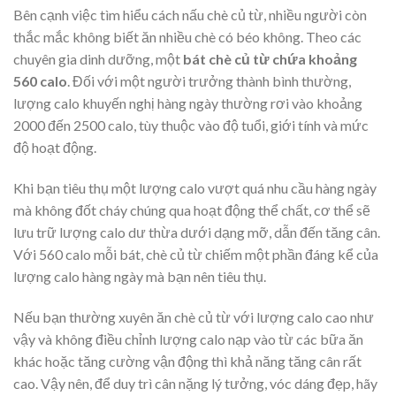
Bên cạnh việc tìm hiểu cách nấu chè củ từ, nhiều người còn
thắc mắc không biết ăn nhiều chè có béo không. Theo các
chuyên gia dinh dưỡng, một
bát chè củ từ chứa khoảng
560 calo
. Đối với một người trưởng thành bình thường,
lượng calo khuyến nghị hàng ngày thường rơi vào khoảng
2000 đến 2500 calo, tùy thuộc vào độ tuổi, giới tính và mức
độ hoạt động.
Khi bạn tiêu thụ một lượng calo vượt quá nhu cầu hàng ngày
mà không đốt cháy chúng qua hoạt động thể chất, cơ thể sẽ
lưu trữ lượng calo dư thừa dưới dạng mỡ, dẫn đến tăng cân.
Với 560 calo mỗi bát, chè củ từ chiếm một phần đáng kể của
lượng calo hàng ngày mà bạn nên tiêu thụ.
Nếu bạn thường xuyên ăn chè củ từ với lượng calo cao như
vậy và không điều chỉnh lượng calo nạp vào từ các bữa ăn
khác hoặc tăng cường vận động thì khả năng tăng cân rất
cao. Vậy nên, để duy trì cân nặng lý tưởng, vóc dáng đẹp, hãy