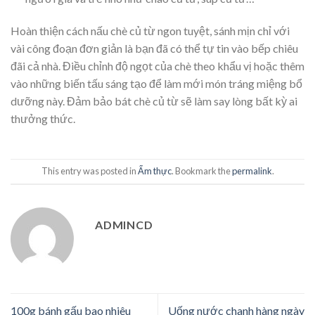
Hoàn thiện cách nấu chè củ từ ngon tuyệt, sánh mịn chỉ với
vài công đoạn đơn giản là bạn đã có thể tự tin vào bếp chiêu
đãi cả nhà. Điều chỉnh độ ngọt của chè theo khẩu vị hoặc thêm
vào những biến tấu sáng tạo để làm mới món tráng miệng bổ
dưỡng này. Đảm bảo bát chè củ từ sẽ làm say lòng bất kỳ ai
thưởng thức.
This entry was posted in
Ẩm thực
. Bookmark the
permalink
.
ADMINCD
100g bánh gấu bao nhiêu
Uống nước chanh hàng ngày