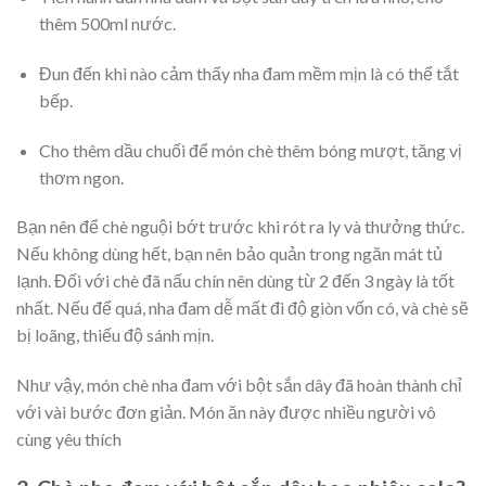
thêm 500ml nước.
Đun đến khi nào cảm thấy nha đam mềm mịn là có thể tắt
bếp.
Cho thêm dầu chuối để món chè thêm bóng mượt, tăng vị
thơm ngon.
Bạn nên để chè nguội bớt trước khi rót ra ly và thưởng thức.
Nếu không dùng hết, bạn nên bảo quản trong ngăn mát tủ
lạnh. Đối với chè đã nấu chín nên dùng từ 2 đến 3 ngày là tốt
nhất. Nếu để quá, nha đam dễ mất đi độ giòn vốn có, và chè sẽ
bị loãng, thiếu độ sánh mịn.
Như vậy, món chè nha đam với bột sắn dây đã hoàn thành chỉ
với vài bước đơn giản. Món ăn này được nhiều người vô
cùng yêu thích