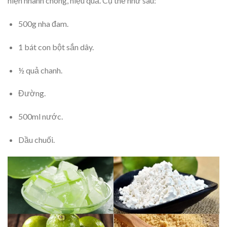
hiện nhanh chóng, hiệu quả. Cụ thể như sau:
500g nha đam.
1 bát con bột sắn dây.
½ quả chanh.
Đường.
500ml nước.
Dầu chuối.