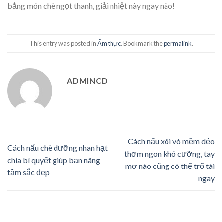
bằng món chè ngọt thanh, giải nhiệt này ngay nào!
This entry was posted in
Ẩm thực
. Bookmark the
permalink
.
ADMINCD
Cách nấu xôi vò mềm dẻo
Cách nấu chè dưỡng nhan hạt
thơm ngon khó cưỡng, tay
chia bí quyết giúp bạn nâng
mơ nào cũng có thể trổ tài
tầm sắc đẹp
ngay