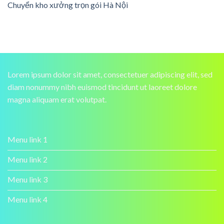
Chuyển kho xưởng trọn gói Hà Nội
Lorem ipsum dolor sit amet, consectetuer adipiscing elit, sed
diam nonummy nibh euismod tincidunt ut laoreet dolore
magna aliquam erat volutpat.
Menu link 1
Menu link 2
Menu link 3
Menu link 4