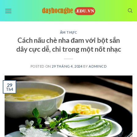
Skip
to
content
ẨM THỰC
Cách nấu chè nha đam với bột sắn
dây cực dễ, chỉ trong một nốt nhạc
POSTED ON
29 THÁNG 4, 2024
BY
ADMINCD
29
Th4