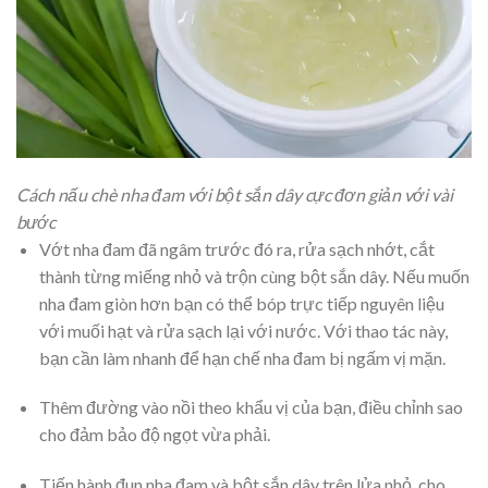
Cách nấu chè nha đam với bột sắn dây cực đơn giản với vài
bước
Vớt nha đam đã ngâm trước đó ra, rửa sạch nhớt, cắt
thành từng miếng nhỏ và trộn cùng bột sắn dây. Nếu muốn
nha đam giòn hơn bạn có thể bóp trực tiếp nguyên liệu
với muối hạt và rửa sạch lại với nước. Với thao tác này,
bạn cần làm nhanh để hạn chế nha đam bị ngấm vị mặn.
Thêm đường vào nồi theo khẩu vị của bạn, điều chỉnh sao
cho đảm bảo độ ngọt vừa phải.
Tiến hành đun nha đam và bột sắn dây trên lửa nhỏ, cho