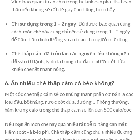
Việc bảo quản đồ ăn chín trong tủ lạnh cần phải thật cẩn
thận nếu không sẽ rất dễ gây đau bụng, tiêu chảy…
Chỉ sử dụng trong 1 – 2 ngày:
Dù được bảo quản đúng
cách, món chè này cũng chỉ nên sử dụng trong 1 – 2 ngày
để đảm bảo dinh dưỡng và an toàn cho người dử dụng
Chè thập cẩm đã trộn lẫn các nguyên liệu không nên
để vào tủ lạnh,
lý do là trong chè đã có nước cốt dừa
khiến chè rất nhanh hỏng.
6. Ăn nhiều chè thập cẩm có béo không?
Một cốc chè thập cẩm sẽ có những thành phần cơ bản là các
loại đậu, bột năng, nước cốt dừa, đường… Thông thường,
hàm lượng calo trong chè thập cẩm sẽ lên đến 500 calo/cốc.
Nếu bạn ăn món chè này quá nhiều rất dễ bị tăng cân mất
kiểm soát và béo phì. Chè thập cẩm cũng chứa nhiều đường
nên những người đang ăn kiêng hay muốn giảm cân cần cân