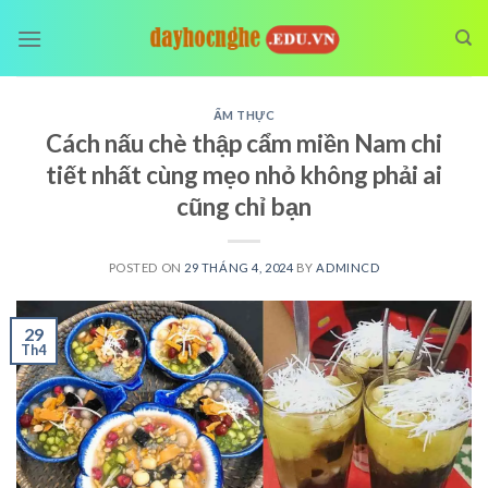
Skip
to
content
ẨM THỰC
Cách nấu chè thập cẩm miền Nam chi
tiết nhất cùng mẹo nhỏ không phải ai
cũng chỉ bạn
POSTED ON
29 THÁNG 4, 2024
BY
ADMINCD
29
Th4