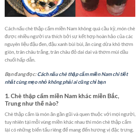
Cách nấu chè thập cẩm miền Nam không quá cầu kỳ, món chè
được nhiều người ưa thích bởi sự kết hợp hoàn hảo của các
nguyên liệu đậu đen, đậu xanh bùi bùi, ăn cùng dừa khô thơm
giòn, trân châu trắng, trân châu đỏ dai dai và thơm mùi dầu
chuối hấp dẫn.
Bạn đang đọc:
Cách nấu chè thập cẩm miền Nam chi tiết
nhất cùng mẹo nhỏ không phải ai cũng chỉ bạn
1. Chè thập cẩm miền Nam khác miền Bắc,
Trung như thế nào?
Chè thập cẩm là món ăn gần gũi và quen thuộc với mọi người,
tuy nhiên tại mỗi vùng miền khác nhau thì món chè thập cẩm
lại có những biến tấu riêng để mang đến hương vị đặc trưng.