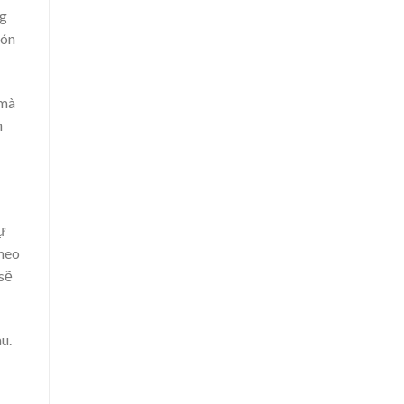
ng
món
 mà
n
ự
 heo
 sẽ
u.