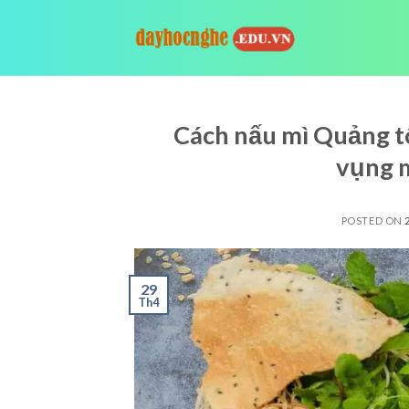
Skip
to
content
Cách nấu mì Quảng t
vụng 
POSTED ON
29
Th4