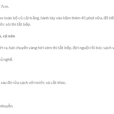
– 7cm.
 toàn bộ củ cải trắng, hành tây vào hầm thêm 45 phút nữa, đổ ti
ớc sôi thì tắt bếp.
, củ nén
 ra, hạt chuyển vàng hơi xém thì tắt bếp, đợi nguội rồi bóc sạch v
củ nghệ.
ễ sau đó rửa sạch với nước và cắt khúc.
 nhuyễn.