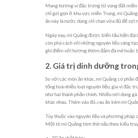
Mang hương vị đặc trưng từ vùng đất miền 
chỉ gói gọn ở khu vực miền Trung, mì Quản
ăn này là nước dùng chỉ chan vừa đủ để sợ
Ngày nay, mì Quảng được biến tấu hiện đại h
còn phá cách với những nguyên liệu sáng tạo
ghi điểm với hương thơm đậm đà mê hoặc ba
2. Giá trị dinh dưỡng tro
So với các món ăn khác, mì Quảng có phần 
tổng hoà nhiều loại nguyên liệu, gia vị đặc 
như hai thành phần chính. Nhiều nơi dùng gà 
khác nhau. Thêm vào đó, rau ăn kèm mì Quản
Tùy thuộc vào nguyên liệu và phương pháp 
Một tô mì Quảng tôm thịt nấu theo kiểu truy
20.2g chất béo;