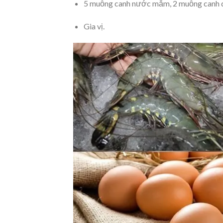
5 muỗng canh nước mắm, 2 muỗng canh d
Gia vị.