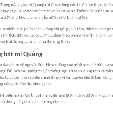
Trung nắng gió, mì Quảng rất được lòng các tín đồ ẩm thực. Khô
g ngày nay được đón nhận trên khắp cả nước. Điểm đặc biệt của 
i mì ướt chứ không chan ngập nước như bình thường.
ơn nhiều bởi phần nhân không chỉ gói gọn ở tôm, thịt heo, thịt gà
 như ếch, thịt bò, cá lóc… Mì Quảng theo phong vị miền Trung luô
o trái tim ngay từ lần đầu thưởng thức.
ng bát mì Quảng
đa dạng hơn về nguyên liệu. Nước dùng của mì được chế biến từ s
trưng. Đối với mì Quảng truyền thống, người ta sử dụng tôm và thịt
hoặc cá làm thành phần chính thì gia vị và nguyên liệu đi kèm cũng
g cũng rất đầy đủ, phong phú.
chế biến mà mì Quảng sẽ mang lại hàm lượng dinh dưỡng khác nha
ền thống có giá trị dinh dưỡng như sau: