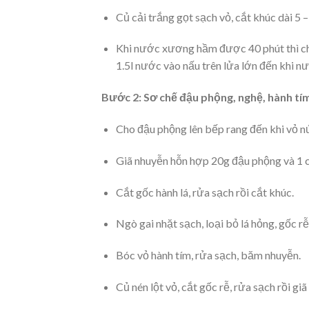
Củ cải trắng gọt sạch vỏ, cắt khúc dài 5 
Khi nước xương hầm được 40 phút thì cho
1.5l nước vào nấu trên lửa lớn đến khi nư
Bước 2: Sơ chế đậu phộng, nghệ, hành tím
Cho đậu phộng lên bếp rang đến khi vỏ nứt
Giã nhuyễn hỗn hợp 20g đậu phộng và 1 
Cắt gốc hành lá, rửa sạch rồi cắt khúc.
Ngò gai nhặt sạch, loại bỏ lá hỏng, gốc r
Bóc vỏ hành tím, rửa sạch, băm nhuyễn.
Củ nén lột vỏ, cắt gốc rễ, rửa sạch rồi giã