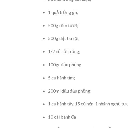
1 quả trứng gà;
500g tôm tươi;
500g thịt ba rọi;
1/2 củ cải trắng;
100gr đậu phộng;
5 củ hành tím;
200ml dầu đậu phộng;
1 củ hành tây, 15 củ nén, 1 nhánh nghệ tươ
10 cái bánh đa