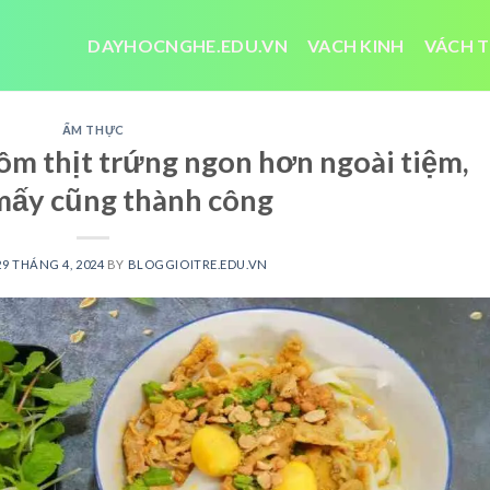
DAYHOCNGHE.EDU.VN
VACH KINH
VÁCH T
ẨM THỰC
ôm thịt trứng ngon hơn ngoài tiệm,
mấy cũng thành công
29 THÁNG 4, 2024
BY
BLOGGIOITRE.EDU.VN