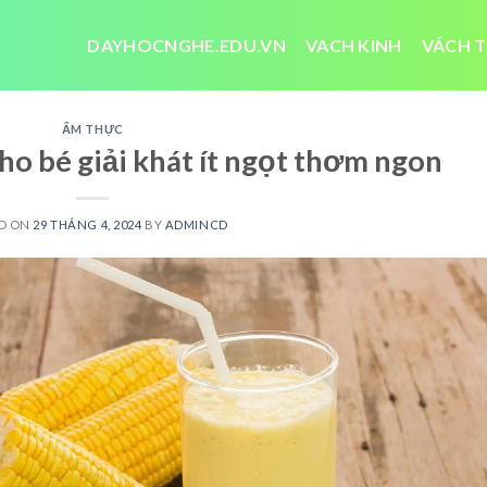
DAYHOCNGHE.EDU.VN
VACH KINH
VÁCH T
ẨM THỰC
ho bé giải khát ít ngọt thơm ngon
D ON
29 THÁNG 4, 2024
BY
ADMINCD