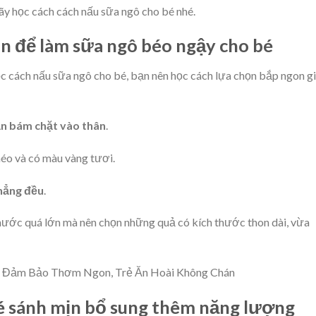
ãy học cách cách nấu sữa ngô cho bé nhé.
on để làm sữa ngô béo ngậy cho bé
 cách nấu sữa ngô cho bé, bạn nên học cách lựa chọn bắp ngon g
ẫn bám chặt vào thân
.
éo và có màu vàng tươi.
thẳng đều
.
hước quá lớn mà nên chọn những quả có kích thước thon dài, vừa
i Đảm Bảo Thơm Ngon, Trẻ Ăn Hoài Không Chán
bé sánh mịn bổ sung thêm năng lượng