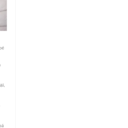
bé
n
ại,
a
oá