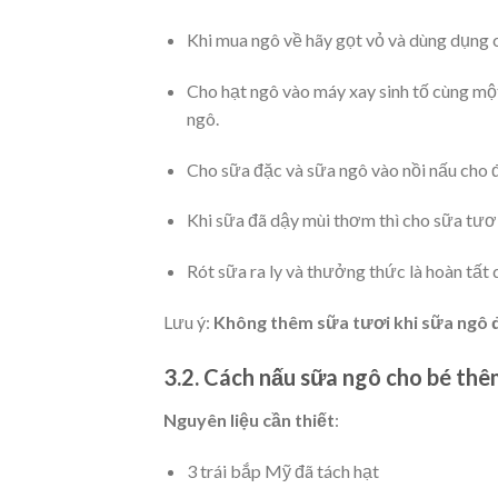
Khi mua ngô về hãy gọt vỏ và dùng dụng c
Cho hạt ngô vào máy xay sinh tố cùng một
ngô.
Cho sữa đặc và sữa ngô vào nồi nấu cho đ
Khi sữa đã dậy mùi thơm thì cho sữa tươ
Rót sữa ra ly và thưởng thức là hoàn tất 
Lưu ý:
Không thêm sữa tươi khi sữa ngô đa
3.2. Cách nấu sữa ngô cho bé th
Nguyên liệu cần thiết
:
3 trái bắp Mỹ đã tách hạt