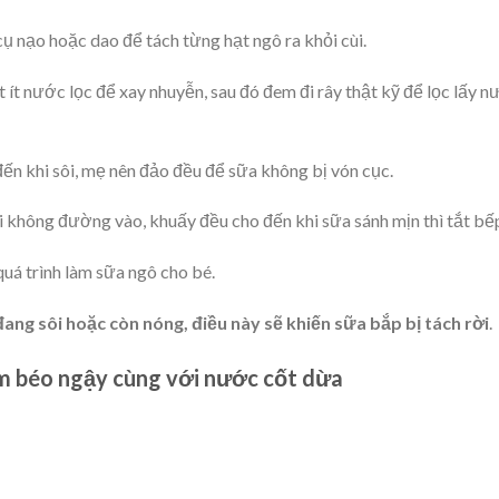
ụ nạo hoặc dao để tách từng hạt ngô ra khỏi cùi.
 ít nước lọc để xay nhuyễn, sau đó đem đi rây thật kỹ để lọc lấy 
ến khi sôi, mẹ nên đảo đều để sữa không bị vón cục.
i không đường vào, khuấy đều cho đến khi sữa sánh mịn thì tắt bế
quá trình làm sữa ngô cho bé.
ng sôi hoặc còn nóng, điều này sẽ khiến sữa bắp bị tách rời
.
êm béo ngậy cùng với nước cốt dừa