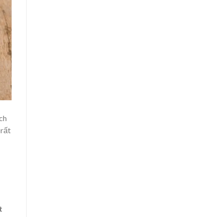
ch
 rất
t