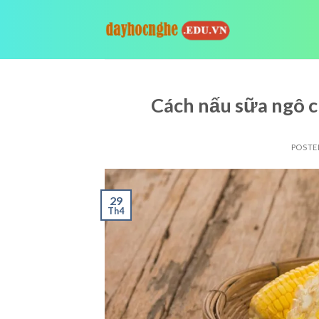
Skip
to
content
Cách nấu sữa ngô c
POSTE
29
Th4