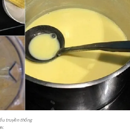
ểu truyền thống
ặm
: