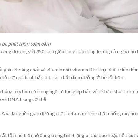
 bé phát triển toàn diện
tương đương với 350 calo giúp cung cấp năng lượng cả ngày cho 
rất giàu khoáng chất và vitamin như vitamin B hỗ trợ phát triển thầ
úp hỗ trợ quá trình hấp thụ các chất dinh dưỡng ở bé tốt hơn.
 chống oxy hóa có trong ngô có thể giúp bảo vệ tế bào khỏi bị hư h
 và DNA trong cơ thể.
in A và là nguồn giàu dưỡng chất beta-carotene chất chống oxy hó
 rất tốt cho trẻ nhỏ đang trong tình trạng bị táo báo hoặc hệ tiêu h