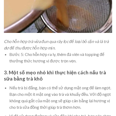
Cho hỗn hợp trà vừa đun qua rây lọc để loại bỏ cặn và lá trà
dư để thu được hỗn hợp mịn.
Bước 5: Cho hỗn hợp ra ly, thêm đá viên và topping để
thưởng thức hương vị được trọn vẹn.
3. Một số mẹo nhỏ khi thực hiện cách nấu trà
sữa bằng trà khô
Nếu trà bị đắng, bạn có thể sử dụng mật ong để làm ngọt.
Bạn cho một ít mật ong vào trà và khuấy đều. Với độ ngọt
không quá gắt của mật ong sẽ giúp cân bằng lại hương vị
cho trà sữa đồng thời giúp trà thơm hơn.
Vì đã sử dụng đường và sữa đặc khi pha trà, bạn nên chọn