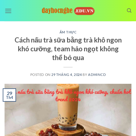
Skip
to
content
ẨM THỰC
Cách nấu trà sữa bằng trà khô ngon
khó cưỡng, team hảo ngọt không
thể bỏ qua
POSTED ON
29 THÁNG 4, 2024
BY
ADMINCD
29
Th4