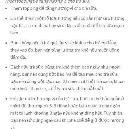
Thêm topping để tăng hương vị cho trà sữa.
Thêm topping để tăng hương vị cho trà sữa.
Có thể thêm một số loại hương liệu có sẵn như siro hương
bạc hà, siro matcha hay siro dâu, việt quất để trà sữa ngon
hơn.
Bạn không nên ủ trà quá lâu vì sẽ khiến cho trà bị đắng,
thay vào đó, bạn nên tăng lượng trà khô nếu muốn uống
đậm đà.
Cách nấu trà sữa bằng trà khô thêm béo ngậy như ngoài
hàng, bạn nên dùng bột béo. Và để tạo màu cho trà sữa,
bạn nên dùng bột tạo màu tự nhiên như bột trà xanh, khoai
môn hoặc than tre,… để ly trà sữa thêm bắt mắt.
Để giữ được hương vị của trà sữa, bạn có thể bảo quản ở
nhiệt độ thường từ 5-8 tiếng hoặc bảo quản trong ngăn
mát tủ lạnh khoảng 3 ngày nếu không dùng hết. Tuy nhiên,
bạn nên sử dụng ngay sau khi pha chế để giữ được hương
vị.