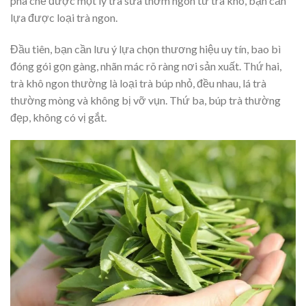
pha chế được một ly trà sữa thơm ngon từ trà khô, bạn cần
lựa được loại trà ngon.
Đầu tiên, bạn cần lưu ý lựa chọn thương hiệu uy tín, bao bì
đóng gói gọn gàng, nhãn mác rõ ràng nơi sản xuất. Thứ hai,
trà khô ngon thường là loại trà búp nhỏ, đều nhau, lá trà
thường mòng và không bị vỡ vụn. Thứ ba, búp trà thường
đẹp, không có vị gắt.