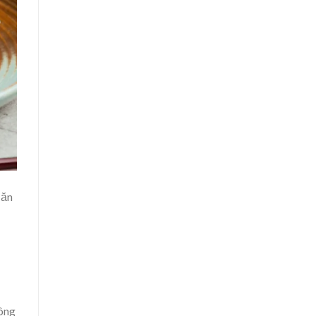
 ăn
hông