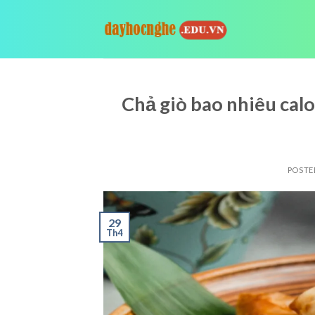
Skip
to
content
Chả giò bao nhiêu calo
POSTE
29
Th4