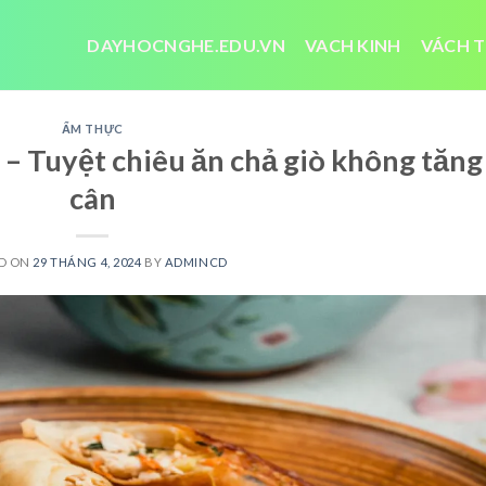
DAYHOCNGHE.EDU.VN
VACH KINH
VÁCH T
ẨM THỰC
 – Tuyệt chiêu ăn chả giò không tăng
cân
D ON
29 THÁNG 4, 2024
BY
ADMINCD