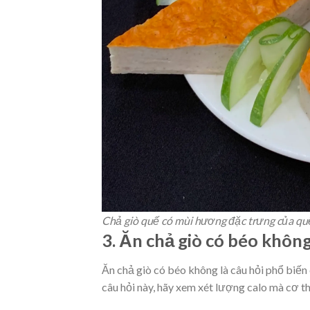
Chả giò quế có mùi hương đặc trưng của qu
3. Ăn chả giò có béo khôn
Ăn chả giò có béo không là câu hỏi phổ biến 
câu hỏi này, hãy xem xét lượng calo mà cơ t