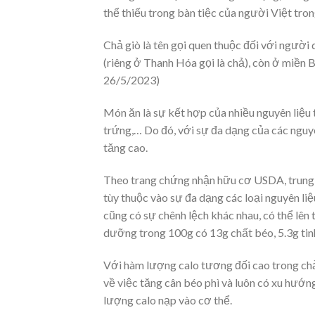
thể thiếu trong bàn tiệc của người Việt tron
Chả giò là tên gọi quen thuộc đối với ngườ
(riêng ở Thanh Hóa gọi là chả), còn ở miền 
26/5/2023)
Món ăn là sự kết hợp của nhiều nguyên liệu t
trứng,… Do đó, với sự đa dạng của các nguyê
tăng cao.
Theo trang chứng nhận hữu cơ USDA, trung b
tùy thuộc vào sự đa dạng các loại nguyên li
cũng có sự chênh lệch khác nhau, có thể lên
dưỡng trong 100g có 13g chất béo, 5.3g tin
Với hàm lượng calo tương đối cao trong chả 
về việc tăng cân béo phì và luôn có xu hướn
lượng calo nạp vào cơ thể.