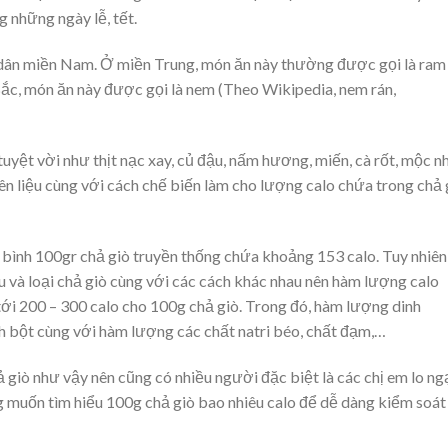
g những ngày lễ, tết.
i dân miền Nam. Ở miền Trung, món ăn này thường được gọi là ram
Bắc, món ăn này được gọi là nem (Theo
Wikipedia, nem rán,
uyệt vời như thịt nạc xay, củ đậu, nấm hương, miến, cà rốt, mộc nh
n liệu cùng với cách chế biến làm cho lượng calo chứa trong chả 
ình 100gr chả giò truyền thống chứa khoảng 153 calo. Tuy nhiên
ệu và loại chả giò cùng với các cách khác nhau nên hàm lượng calo
 tới 200 – 300 calo cho 100g chả giò. Trong đó, hàm lượng dinh
h bột cùng với hàm lượng các chất natri béo, chất đạm,…
giò như vậy nên cũng có nhiều người đặc biệt là các chị em lo ng
g muốn tìm hiểu 100g chả giò bao nhiêu calo để dễ dàng kiểm soát