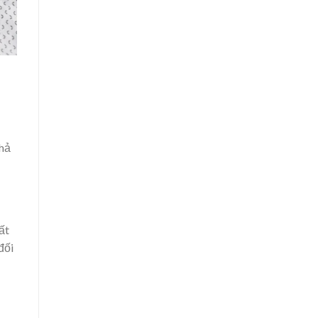
chả
ất
đối