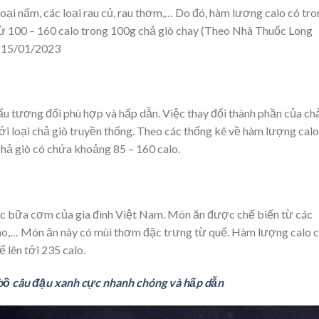
loại nấm, các loại rau củ, rau thơm,… Do đó, hàm lượng calo có tr
từ 100 – 160 calo trong 100g chả giò chay (Theo Nhà Thuốc Long
, 15/01/2023
ấu tương đối phù hợp và hấp dẫn. Việc thay đổi thành phần của ch
i loại chả giò truyền thống. Theo các thống kê về hàm lượng calo
hả giò có chứa khoảng 85 – 160 calo.
các bữa cơm của gia đình Việt Nam. Món ăn được chế biến từ các
 đao,… Món ăn này có mùi thơm đặc trưng từ quế. Hàm lượng calo 
 lên tới 235 calo.
 bồ câu đậu xanh cực nhanh chóng và hấp dẫn