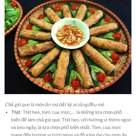
Chả giò que là món ăn mà bất kỳ ai cũng đều mê
Thịt
: Thịt heo, tôm, cua, mực,… là những lựa chọn phổ
biến để làm chả giò que. Thịt heo, với hương vị thơm ngon
và béo ngậy, là lựa chọn phổ biến nhất. Tôm, cua, mực
mang đến hương vị tươi ngon và độ giòn dai cho món ăn.