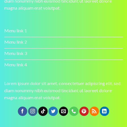
diam nonummy nibh euismod tincidunt ut laoreet dolore
magna aliquam erat volutpat.
Menu link 1
Menu link 2
Menu link 3
Menu link 4
Lorem ipsum dolor sit amet, consectetuer adipiscing elit, sed
diam nonummy nibh euismod tincidunt ut laoreet dolore
magna aliquam erat volutpat.