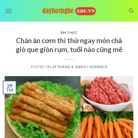
Skip
to
content
ẨM THỰC
Chán ăn cơm thì thử ngay món chả
giò que giòn rụm, tuổi nào cũng mê
POSTED ON
29 THÁNG 4, 2024
BY
ADMINCD
29
Th4