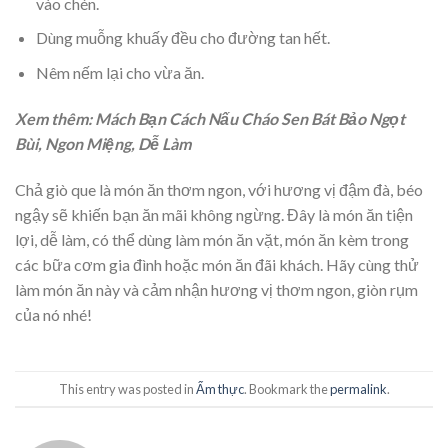
vào chén.
Dùng muỗng khuấy đều cho đường tan hết.
Nêm nếm lại cho vừa ăn.
Xem thêm: Mách Bạn Cách Nấu Cháo Sen Bát Bảo Ngọt
Bùi, Ngon Miệng, Dễ Làm
Chả giò que là món ăn thơm ngon, với hương vị đậm đà, béo
ngậy sẽ khiến bạn ăn mãi không ngừng. Đây là món ăn tiện
lợi, dễ làm, có thể dùng làm món ăn vặt, món ăn kèm trong
các bữa cơm gia đình hoặc món ăn đãi khách. Hãy cùng thử
làm món ăn này và cảm nhận hương vị thơm ngon, giòn rụm
của nó nhé!
This entry was posted in
Ẩm thực
. Bookmark the
permalink
.