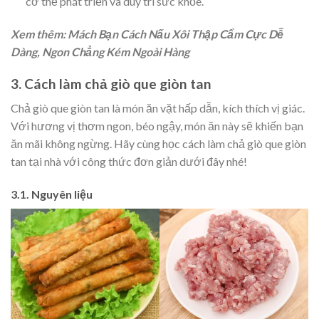
cơ thể phát triển và duy trì sức khỏe.
Xem thêm: Mách Bạn Cách Nấu Xôi Thập Cẩm Cực Dễ
Dàng, Ngon Chẳng Kém Ngoài Hàng
3. Cách làm chả giò que giòn tan
Chả giò que giòn tan là món ăn vặt hấp dẫn, kích thích vị giác.
Với hương vị thơm ngon, béo ngậy, món ăn này sẽ khiến bạn
ăn mãi không ngừng. Hãy cùng học cách làm chả giò que giòn
tan tại nhà với công thức đơn giản dưới đây nhé!
3.1. Nguyên liệu