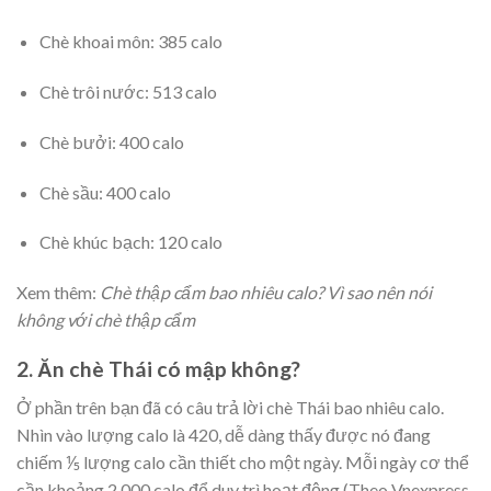
Chè khoai môn: 385 calo
Chè trôi nước: 513 calo
Chè bưởi: 400 calo
Chè sầu: 400 calo
Chè khúc bạch: 120 calo
Xem thêm:
Chè thập cẩm bao nhiêu calo? Vì sao nên nói
không với chè thập cẩm
2. Ăn chè Thái có mập không?
Ở phần trên bạn đã có câu trả lời chè Thái bao nhiêu calo.
Nhìn vào lượng calo là 420, dễ dàng thấy được nó đang
chiếm ⅕ lượng calo cần thiết cho một ngày. Mỗi ngày cơ thể
cần khoảng 2.000 calo để duy trì hoạt động (Theo Vnexpress,