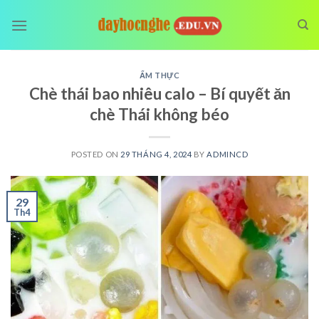
Skip
to
content
ẨM THỰC
Chè thái bao nhiêu calo – Bí quyết ăn
chè Thái không béo
POSTED ON
29 THÁNG 4, 2024
BY
ADMINCD
29
Th4