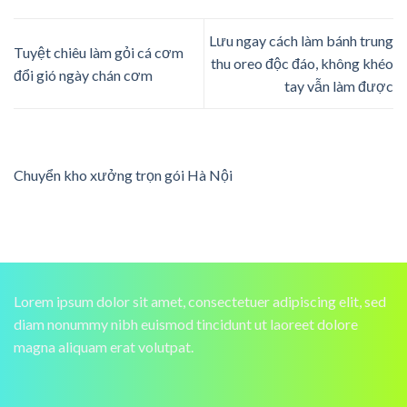
Lưu ngay cách làm bánh trung
Tuyệt chiêu làm gỏi cá cơm
thu oreo độc đáo, không khéo
đổi gió ngày chán cơm
tay vẫn làm được
Chuyển kho xưởng trọn gói Hà Nội
Lorem ipsum dolor sit amet, consectetuer adipiscing elit, sed
diam nonummy nibh euismod tincidunt ut laoreet dolore
magna aliquam erat volutpat.