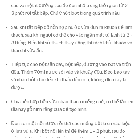
câu và một ít đường sau đó đun nhỏ trong thời gian từ 2 –
3 phút rồi tắt bếp. Chú ý hớt bọt trong quá trình nấu.
Sau khi tắt bếp đổ hỗn hợp nước vừa đun ra khuôn để làm
thạch, sau khi nguội có thể cho vào ngăn mát tủ lạnh từ 2 –
3 tiếng. Đến khi sờ thạch thấy đông thì tách khỏi khuôn và
thái chỉ vừa ăn.
Tiếp tục cho bột sắn dây, bột nếp, đường vào bát và trộn
đều. Thêm 70ml nước sôi vào và khuấy đều. Đeo bao tay
và nhào bột cho đến khi thấy dẻo mịn, không dính tay là
được.
Chia hỗn hợp bộn vừa nhào thành miếng nhỏ, có thể lăn lên
đĩa hay gỗ hình răng cưa để tạo hình.
Đun sôi một nồi nước rồi thả các miếng bột trên vào luộc
ở lửa vừa. Khi bột nổi lên thì để thêm 1 – 2 phút, sau đó