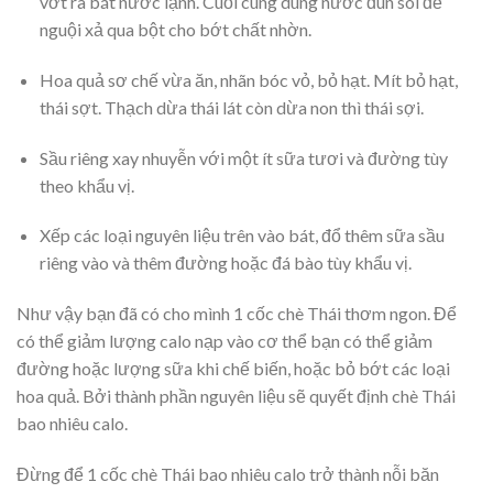
vớt ra bát nước lạnh. Cuối cùng dùng nước đun sôi để
nguội xả qua bột cho bớt chất nhờn.
Hoa quả sơ chế vừa ăn, nhãn bóc vỏ, bỏ hạt. Mít bỏ hạt,
thái sợt. Thạch dừa thái lát còn dừa non thì thái sợi.
Sầu riêng xay nhuyễn với một ít sữa tươi và đường tùy
theo khẩu vị.
Xếp các loại nguyên liệu trên vào bát, đổ thêm sữa sầu
riêng vào và thêm đường hoặc đá bào tùy khẩu vị.
Như vậy bạn đã có cho mình 1 cốc chè Thái thơm ngon. Để
có thể giảm lượng calo nạp vào cơ thể bạn có thể giảm
đường hoặc lượng sữa khi chế biến, hoặc bỏ bớt các loại
hoa quả. Bởi thành phần nguyên liệu sẽ quyết định chè Thái
bao nhiêu calo.
Đừng để 1 cốc chè Thái bao nhiêu calo trở thành nỗi băn