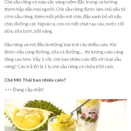
Chè sầu riêng có màu sắc vàng ruộm đặc trưng và hương
thơm hấp dẫn mọi người. Chè sầu riêng được làm chủ yếu từ
cơm sầu riêng, thêm một phần mít chín, đậu xanh bỏ vỏ nấu
chín, đường cát. Ngoài ra, còn có một chút rau câu, nước cốt
dừa, sữa tươi, bột năng.
Sầu riêng và mít đều là những loại trái cây nhiều calo. Khi
được nấu cùng đường, sữa có đường,… thì lượng calo càng
tăng cao hơn. Vậy 1 cốc chè bao nhiêu calo đối với loại sầu
riêng? Câu trả lời là 1 ly chè sầu riêng có chứa 650 calo.
Chè Mít Thái bao nhiêu calo?
>>> Đang cập nhật!