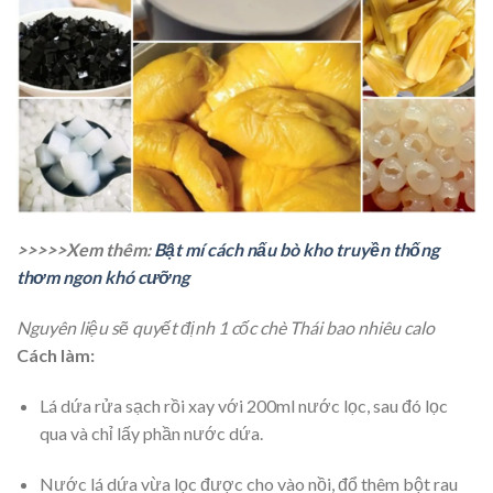
>>>>>Xem thêm:
Bật mí cách nấu bò kho truyền thống
thơm ngon khó cưỡng
Nguyên liệu sẽ quyết định 1 cốc chè Thái bao nhiêu calo
Cách làm:
Lá dứa rửa sạch rồi xay với 200ml nước lọc, sau đó lọc
qua và chỉ lấy phần nước dứa.
Nước lá dứa vừa lọc được cho vào nồi, đổ thêm bột rau