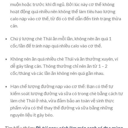
muộn hoặc trước khi đi ngủ. Bởi lúc này cơ thể không
hoạt động quá nhiều nên không thể làm tiêu hao lượng
calo nạp vào cơ thể, từ đó có thể dẫn đến tình trạng thừa
cân.
Chú ý lượng chè Thái ăn mỗi lần, không nên ăn quá 1
cốc/lần để tránh nạp quá nhiều calo vào cơ thể.
Không nên ăn quá nhiều chè Thái và ăn thường xuyên, vì
dễ gây tăng cân. Thông thường chỉ nên ăn từ 1 – 2
cốc/tháng và các lần ăn không nên quá gần nhau.
Hạn chế lượng đường nạp vào cơ thể: Bạn có thể tự
kiểm soát lượng đường và sữa có trong chè bằng cách tự
làm chè Thái ở nhà, vừa đảm bảo an toàn vệ sinh thực
phẩm vừa có thể thay thế đường và sữa bằng những
nguyên liệu ít gây béo.
Tìm hiểu thêm:
Bỏ túi ngay cách làm món canh cá dọc mùng