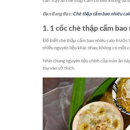
cân. Vậy ăn chè thập cẩm có béo không và l
Bạn đang đọc:
Chè thập cẩm bao nhiêu cal
1. 1 cốc chè thập cẩm bao 
Để biết chè thập cẩm bao nhiêu calo trước t
nhiều nguyên liệu khác nhau, không có một c
Nhìn chung nguyên liệu chính của món ăn này 
tùy vào sở thích.