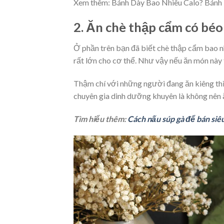
Xem thêm: Bánh Dày Bao Nhiêu Calo? Bánh
2. Ăn chè thập cẩm có bé
Ở phần trên bạn đã biết chè thập cẩm bao nh
rất lớn cho cơ thể. Như vậy nếu ăn món này
Thậm chí với những người đang ăn kiêng thì 
chuyên gia dinh dưỡng khuyên là không nên 
Tìm hiểu thêm:
Cách nấu súp gà để bán siê