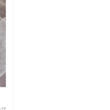
i
, cụ