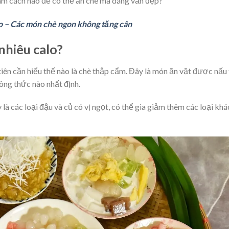
àm cách nào để có thể ăn chè mà dáng vẫn đẹp?
o – Các món chè ngon không tăng cân
nhiêu calo?
iên cần hiểu thế nào là chè thập cẩm. Đây là món ăn vặt được nấu
ông thức nào nhất định.
là các loại đậu và củ có vị ngọt, có thể gia giảm thêm các loại khá