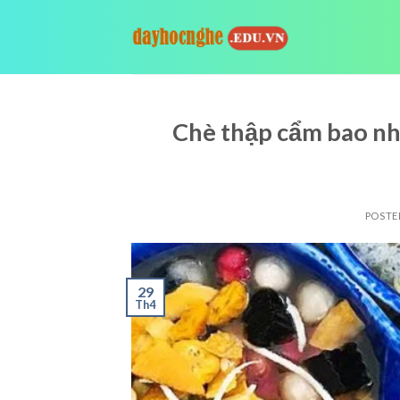
Skip
to
content
Chè thập cẩm bao nh
POSTE
29
Th4