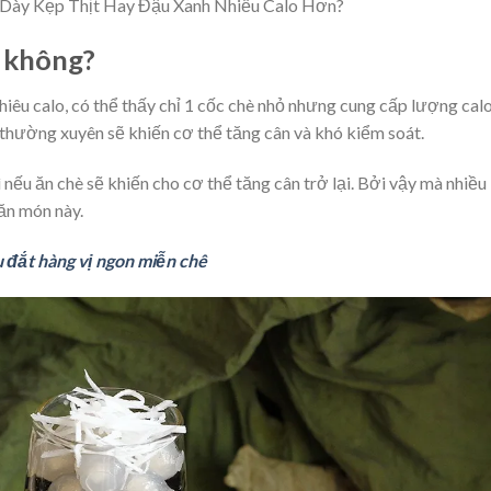
 Dày Kẹp Thịt Hay Đậu Xanh Nhiều Calo Hơn?
o không?
iêu calo, có thể thấy chỉ 1 cốc chè nhỏ nhưng cung cấp lượng cal
 thường xuyên sẽ khiến cơ thể tăng cân và khó kiểm soát.
nếu ăn chè sẽ khiến cho cơ thể tăng cân trở lại. Bởi vậy mà nhiều
ăn món này.
u đắt hàng vị ngon miễn chê