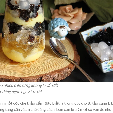
o nhiêu calo cũng không là vấn đề
, dáng ngon ngay tức thì
h một cốc chè thập cẩm, đặc biệt là trong các dịp tụ tập cùng bạ
ạng tăng cân và ăn chè đúng cách, bạn cần lưu ý một số vấn đề như