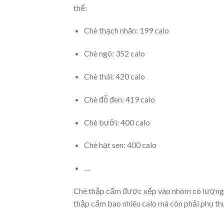
thể:
Chè thạch nhãn: 199 calo
Chè ngô: 352 calo
Chè thái: 420 calo
Chè đỗ đen: 419 calo
Chè bưởi: 400 calo
Chè hạt sen: 400 calo
…
Chè thập cẩm được xếp vào nhóm có lượng cal
thập cẩm bao nhiêu calo mà còn phải phụ th