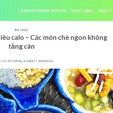
DAYHOCNGHE.EDU.VN
VACH KINH
VÁCH T
ẨM THỰC
iêu calo – Các món chè ngon không
tăng cân
D ON
29 THÁNG 4, 2024
BY
ADMINCD