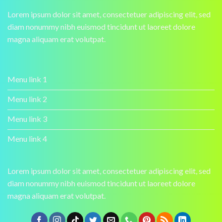
Lorem ipsum dolor sit amet, consectetuer adipiscing elit, sed
diam nonummy nibh euismod tincidunt ut laoreet dolore
magna aliquam erat volutpat.
Menu link 1
Menu link 2
Menu link 3
Menu link 4
Lorem ipsum dolor sit amet, consectetuer adipiscing elit, sed
diam nonummy nibh euismod tincidunt ut laoreet dolore
magna aliquam erat volutpat.