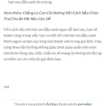
hạt sen, đậu xanh bị sượng.
Xem thêm: Chẳng Lo Con Còi Xương Với Cách Nấu Cháo
Trai Cho Bé Mẹ Nấu Cực Dễ
Với cách nấu chè hạt sen đậu xanh ngon dễ làm này, bạn sẽ
thành công trong việc tạo ra một nồi chè hạt sen đậu xanh
thơm ngon và làm say lòng mọi thành viên trong gia đình. Hãy
cùng nhau tận hưởng những giây phút quây quần bên món
chè thơm lừng này, chắc chắn nó sẽ mang lại không khí ấm áp
và niềm vui cho bữa ăn gia đình bạn.
chè
This entry was posted in
Ẩm thực
. Bookmark the
permalink
.