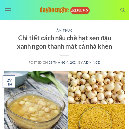
Skip
to
content
ẨM THỰC
Chi tiết cách nấu chè hạt sen đậu
xanh ngon thanh mát cả nhà khen
POSTED ON
29 THÁNG 4, 2024
BY
ADMINCD
29
Th4