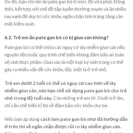
Do đó, bạn chỉ nên ăn pate gan bò ở mức độ vừa phải. Đồng
thời, kết hợp với chế độ tập luyện thường xuyên và ăn nhiều
rau xanh để duy trì sức khỏe, ngăn chặn tình trạng tăng cân
mất kiểm soát.
6.2. Trẻ em ăn pate gan bò có bị giun sán không?
Pate gan bò có thể chứa các nguy cơ lây nhiễm giun sán nếu
nguyên liệu hoặc quy trình chế biến không đảm bảo an toàn
vệ sinh thực phẩm. Giun sán là một loại ký sinh trùng có thể
gây ra nhiều vấn đề sức khỏe, đặc biệt là ở trẻ nhỏ.
Trẻ em dưới 2 tuổi có thể có nguy cơ cao hơn về lây
nhiễm giun sán, nên hạn chế sử dụng pate gan bò cho trẻ
nhỏ trong độ tuổi này.
Còn những trẻ em từ 3 tuổi trở lên,
chỉ cần chế biến kĩ thì sẽ đảm bảo sức khỏe cho bé.
Nếu bạn áp dụng
cách làm pate gan bò như đã hướng dẫn
ở trên thì sẽ ngăn chặn được rủi ro lây nhiễm giun sán
.