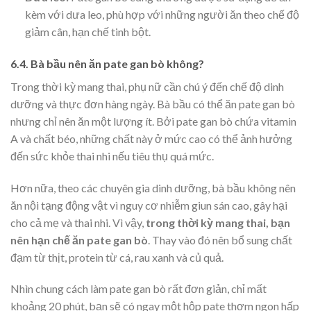
kèm với dưa leo, phù hợp với những người ăn theo chế độ
giảm cân, hạn chế tinh bột.
6.4. Bà bầu nên ăn pate gan bò không?
Trong thời kỳ mang thai, phụ nữ cần chú ý đến chế độ dinh
dưỡng và thực đơn hàng ngày. Bà bầu có thể ăn pate gan bò
nhưng chỉ nên ăn một lượng ít. Bởi pate gan bò chứa vitamin
A và chất béo, những chất này ở mức cao có thể ảnh hưởng
đến sức khỏe thai nhi nếu tiêu thụ quá mức.
Hơn nữa, theo các chuyên gia dinh dưỡng, bà bầu không nên
ăn nội tạng động vật vì nguy cơ nhiễm giun sán cao, gây hại
cho cả mẹ và thai nhi. Vì vậy,
trong thời kỳ mang thai, bạn
nên hạn chế ăn pate gan bò
. Thay vào đó nên bổ sung chất
đạm từ thịt, protein từ cá, rau xanh và củ quả.
Nhìn chung cách làm pate gan bò rất đơn giản, chỉ mất
khoảng 20 phút, bạn sẽ có ngay một hộp pate thơm ngon hấp