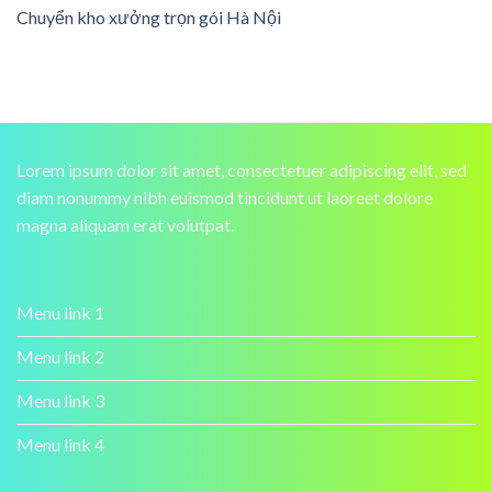
Chuyển kho xưởng trọn gói Hà Nội
Lorem ipsum dolor sit amet, consectetuer adipiscing elit, sed
diam nonummy nibh euismod tincidunt ut laoreet dolore
magna aliquam erat volutpat.
Menu link 1
Menu link 2
Menu link 3
Menu link 4