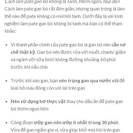
Cách làm pate gan bò không bị tanh, thơm ngon, hấp dẫn
Cách làm pate gan bò rất đơn giản, nhưng quan trọng là làm
thế nào để pate không có mùi hôi tanh. Dưới đây là vài kinh
nghiệm làm pate gan bò không bị tanh mà bạn có thể tham
khảo:
Vì thành phần chính của pate gan bò là gan bò nên
cần sơ
chế thật kỹ
. Gan bò nên được rửa với muối, chanh/ giấm
và ngâm với sữa tươi không đường khoảng 60 phút
trước khi nấu chín
Trước khi xào gan, bạn
nên trụng gan qua nước sôi
để
loại bỏ máu đông còn sót lại trên gan
Nên sử dụng bơ thực vật
thay cho dầu ăn để pate gan
bò thơm ngon hơn
Công đoạn
ướp gan nên ướp ít nhất trong 30 phút.
Vừa để gan ngấm gia vị, vừa giúp khử mùi hôi trên gan