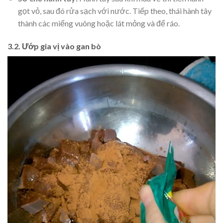
gọt vỏ, sau đó rửa sạch với nước. Tiếp theo, thái hành tây
thành các miếng vuông hoặc lát mỏng và để ráo.
3.2. Ướp gia vị vào gan bò