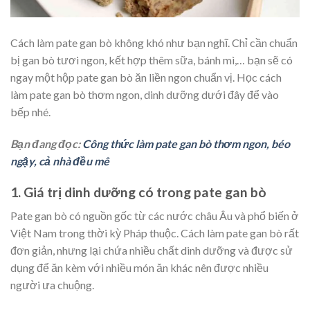
Cách làm pate gan bò không khó như bạn nghĩ. Chỉ cần chuẩn
bị gan bò tươi ngon, kết hợp thêm sữa, bánh mì,… bạn sẽ có
ngay một hộp pate gan bò ăn liền ngon chuẩn vị. Học cách
làm pate gan bò thơm ngon, dinh dưỡng dưới đây để vào
bếp nhé.
Bạn đang đọc:
Công thức làm pate gan bò thơm ngon, béo
ngậy, cả nhà đều mê
1. Giá trị dinh dưỡng có trong pate gan bò
Pate gan bò có nguồn gốc từ các nước châu Âu và phổ biến ở
Việt Nam trong thời kỳ Pháp thuộc. Cách làm pate gan bò rất
đơn giản, nhưng lại chứa nhiều chất dinh dưỡng và được sử
dụng để ăn kèm với nhiều món ăn khác nên được nhiều
người ưa chuộng.