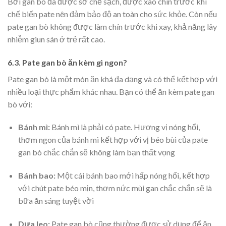
Bởi gan bò đã được sơ chế sạch, được xào chín trước khi
chế biến pate nên đảm bảo độ an toàn cho sức khỏe. Còn nếu
pate gan bò không được làm chín trước khi xay, khả năng lây
nhiễm giun sán ở trẻ rất cao.
6.3. Pate gan bò ăn kèm gì ngon?
Pate gan bò là một món ăn khá đa dạng và có thể kết hợp với
nhiều loại thực phẩm khác nhau. Bạn có thể ăn kèm pate gan
bò với:
Bánh mì:
Bánh mì là phải có pate. Hương vị nóng hổi,
thơm ngon của bánh mì kết hợp với vị béo bùi của pate
gan bò chắc chắn sẽ không làm bạn thất vọng
Bánh bao:
Một cái bánh bao mới hấp nóng hổi, kết hợp
với chút pate béo mịn, thơm nức mùi gan chắc chắn sẽ là
bữa ăn sáng tuyệt vời
Dưa leo:
Pate gan bò cũng thường được sử dụng để ăn