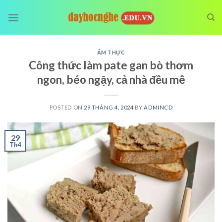
Skip
to
content
ẨM THỰC
Công thức làm pate gan bò thơm
ngon, béo ngậy, cả nhà đều mê
POSTED ON
29 THÁNG 4, 2024
BY
ADMINCD
29
Th4