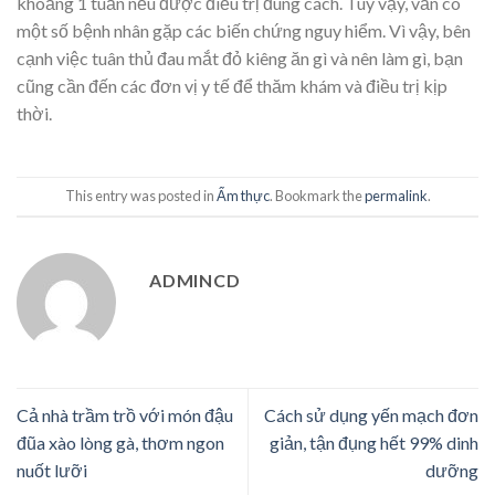
khoảng 1 tuần nếu được điều trị đúng cách. Tuy vậy, vẫn có
một số bệnh nhân gặp các biến chứng nguy hiểm. Vì vậy, bên
cạnh việc tuân thủ đau mắt đỏ kiêng ăn gì và nên làm gì, bạn
cũng cần đến các đơn vị y tế để thăm khám và điều trị kịp
thời.
This entry was posted in
Ẩm thực
. Bookmark the
permalink
.
ADMINCD
Cả nhà trầm trồ với món đậu
Cách sử dụng yến mạch đơn
đũa xào lòng gà, thơm ngon
giản, tận đụng hết 99% dinh
nuốt lưỡi
dưỡng