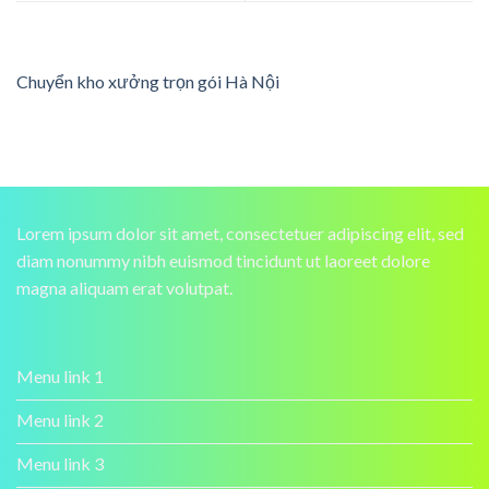
Chuyển kho xưởng trọn gói Hà Nội
Lorem ipsum dolor sit amet, consectetuer adipiscing elit, sed
diam nonummy nibh euismod tincidunt ut laoreet dolore
magna aliquam erat volutpat.
Menu link 1
Menu link 2
Menu link 3