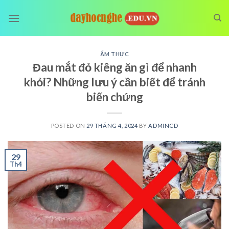
Skip
to
content
ẨM THỰC
Đau mắt đỏ kiêng ăn gì để nhanh
khỏi? Những lưu ý cần biết để tránh
biến chứng
POSTED ON
29 THÁNG 4, 2024
BY
ADMINCD
29
Th4