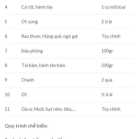
4
Cà rốt, hành tây
1 củ mỗi loại
5
Ớt sừng
2 trái
6
Rau thơm: Húng quế, ngò gai
Tùy chỉnh
7
Đậu phộng
100gr
8
Tỏi băm, hành tím băm
200gr
9
Chanh
2 quả
10
Ớt
½ trái
11
Gia vị: Muối, hạt nêm, tiêu,…
Tùy chỉnh
Quy trình chế biến: