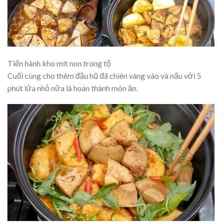
Tiến hành kho mít non trong tộ
Cuối cùng cho thêm đậu hũ đã chiên vàng vào và nấu với 5
phút lửa nhỏ nữa là hoàn thành món ăn.