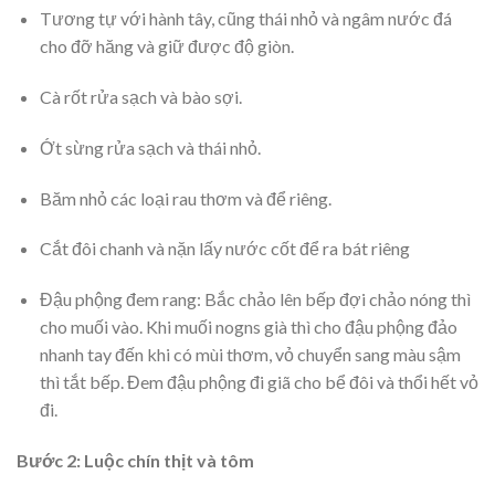
Tương tự với hành tây, cũng thái nhỏ và ngâm nước đá
cho đỡ hăng và giữ được độ giòn.
Cà rốt rửa sạch và bào sợi.
Ớt sừng rửa sạch và thái nhỏ.
Băm nhỏ các loại rau thơm và để riêng.
Cắt đôi chanh và nặn lấy nước cốt để ra bát riêng
Đậu phộng đem rang: Bắc chảo lên bếp đợi chảo nóng thì
cho muối vào. Khi muối nogns già thì cho đậu phộng đảo
nhanh tay đến khi có mùi thơm, vỏ chuyển sang màu sậm
thì tắt bếp. Đem đậu phộng đi giã cho bể đôi và thổi hết vỏ
đi.
Bước 2: Luộc chín thịt và tôm