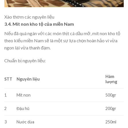
Xào thơm các nguyên liệu
3.4. Mít non kho tộ của miền Nam
Nếu đã quá ngán với các món thịt cá dầu mỡ, mít non kho tộ
theo kiểu miền Nam sẽ là một sự lựa chọn hoàn hảo vì vừa
ngon lại vừa thanh đạm.
Chuẩn bị nguyên liệu:
Hàm
STT
Nguyên liệu
lượng
1
Mít non
500gr
2
Đậu hũ
200gr
3
Nước dừa
250ml