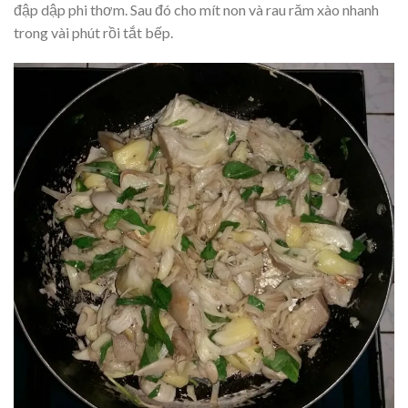
đập dập phi thơm. Sau đó cho mít non và rau răm xào nhanh
trong vài phút rồi tắt bếp.