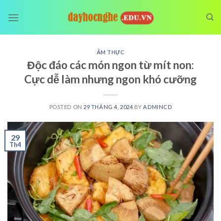
Skip
to
content
ẨM THỰC
Độc đáo các món ngon từ mít non:
Cực dễ làm nhưng ngon khó cưỡng
POSTED ON
29 THÁNG 4, 2024
BY
ADMINCD
29
Th4