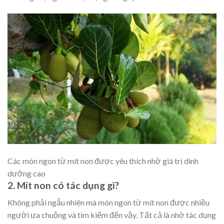
Các món ngon từ mít non được yêu thích nhờ giá trị dinh
dưỡng cao
2. Mít non có tác dụng gì?
Không phải ngẫu nhiên mà món ngon từ mít non được nhiều
người ưa chuộng và tìm kiếm đến vậy. Tất cả là nhờ tác dụng