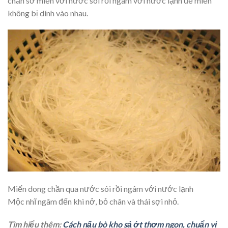
chần sơ miến với nước sôi rồi ngâm với nước lạnh để miến
không bị dính vào nhau.
Miến dong chần qua nước sôi rồi ngâm với nước lạnh
Mộc nhĩ ngâm đến khi nở, bỏ chân và thái sợi nhỏ.
Tìm hiểu thêm:
Cách nấu bò kho sả ớt thơm ngon, chuẩn vị