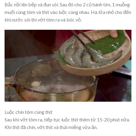
Bắc nồi lên bếp và đun sôi. Sau đó cho 2 củ hành tím, 1 muỗng
muối cùng tôm và thịt vào luộc cùng nhau. Hạ lửa nhỏ cho đến
khi nước sôi thì vớt tôm ra và bóc vỏ.
Luộc chín tôm cùng thịt
Sau khi vớt tôm ra, tiếp tục luộc thịt thêm từ 15-20 phút nữa.
Khi thịt đã chín, vớt thịt và thái miếng vừa ăn.