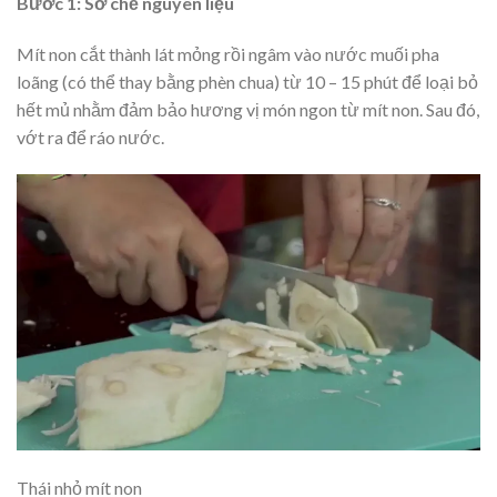
Bước 1: Sơ chế nguyên liệu
Mít non cắt thành lát mỏng rồi ngâm vào nước muối pha
loãng (có thể thay bằng phèn chua) từ 10 – 15 phút để loại bỏ
hết mủ nhằm đảm bảo hương vị món ngon từ mít non. Sau đó,
vớt ra để ráo nước.
Thái nhỏ mít non