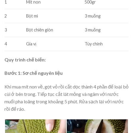
1
Mít non
500gr
2
Bột mì
3 muỗng
3
Bột chiên giòn
3 muỗng
4
Gia vị
Tùy chỉnh
Quy trình chế biến:
Bước 1: Sơ chế nguyên liệu
Khi mua mít non về, gọt vỏ rồi cắt dọc thành 4 phần để loại bỏ
cùi ở bên trong. Tiếp tục cắt lát mỏng và ngâm với nước
muối pha loãng trong khoảng 5 phút. Rửa sạch lại với nước
rồi để ráo.