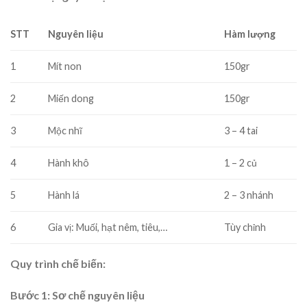
STT
Nguyên liệu
Hàm lượng
1
Mít non
150gr
2
Miến dong
150gr
3
Mộc nhĩ
3 – 4 tai
4
Hành khô
1 – 2 củ
5
Hành lá
2 – 3 nhánh
6
Gia vị: Muối, hạt nêm, tiêu,…
Tùy chỉnh
Quy trình chế biến:
Bước 1: Sơ chế nguyên liệu