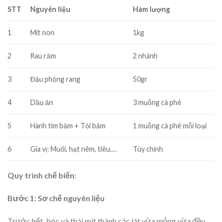
STT
Nguyên liệu
Hàm lượng
1
Mít non
1kg
2
Rau răm
2 nhánh
3
Đậu phộng rang
50gr
4
Dầu ăn
3 muỗng cà phê
5
Hành tím băm + Tỏi băm
1 muỗng cà phê mỗi loại
6
Gia vị: Muối, hạt nêm, tiêu,…
Tùy chỉnh
Quy trình chế biến:
Bước 1: Sơ chế nguyên liệu
Trước hết, bóc và thái mít thành các lát vừa mỏng vừa đều