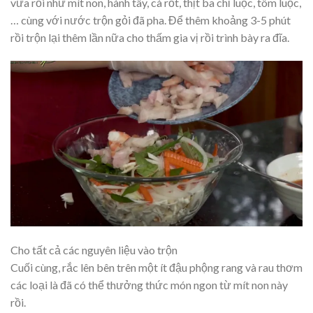
vừa rồi như mít non, hành tây, cà rốt, thịt ba chỉ luộc, tôm luộc,
… cùng với nước trộn gỏi đã pha. Để thêm khoảng 3-5 phút
rồi trộn lại thêm lần nữa cho thấm gia vị rồi trình bày ra đĩa.
Cho tất cả các nguyên liệu vào trộn
Cuối cùng, rắc lên bên trên một ít đậu phộng rang và rau thơm
các loại là đã có thể thưởng thức món ngon từ mít non này
rồi.