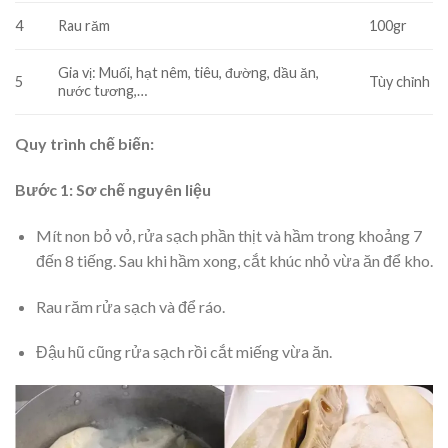
4
Rau răm
100gr
Gia vị: Muối, hạt nêm, tiêu, đường, dầu ăn,
5
Tùy chỉnh
nước tương,…
Quy trình chế biến:
Bước 1: Sơ chế nguyên liệu
Mít non bỏ vỏ, rửa sạch phần thịt và hầm trong khoảng 7
đến 8 tiếng. Sau khi hầm xong, cắt khúc nhỏ vừa ăn để kho.
Rau răm rửa sạch và để ráo.
Đậu hũ cũng rửa sạch rồi cắt miếng vừa ăn.