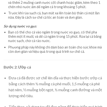
và thêm 2 muỗng canh nước cốt chanh hoặc giấm, kèm theo 1
chén nhỏ nước ấm để ngâm cá trong khoảng 5 phút.
Trước khi rửa sạch cá, bạn mát xa lên toàn bộ thân cá một lần
nữa. Đây là cách sơ chế cá lóc an toàn và đơn giản.
Sử dụng nước vo gạo:
Bạn có thể cho cá vào ngâm trong nước vo gạo, có thể pha
thêm một ít muối, và để cá ngâm trong 15 phút. Rửa lại cá bằng
nước sạch, chờ cá ráo nước.
Phương pháp này không chỉ đảm bảo an toàn cho sức khỏe mà
còn đơn giản và hiệu quả trong quá trình sơ chế cá.
Bước 2: Ướp cá
Đưa cá đã được sơ chế lên dĩa và thực hiện bước ướp cá
bằng cách thêm ½ muỗng cà phê muối, 1,5 muỗng cà phê
hạt nêm, ⅓ muỗng bột ngọt, ½ muỗng canh đường và một
lượng nhỏ tiêu.
Tiếp theo, sử dụng tay đã đeo găng để thực hiện quá trình