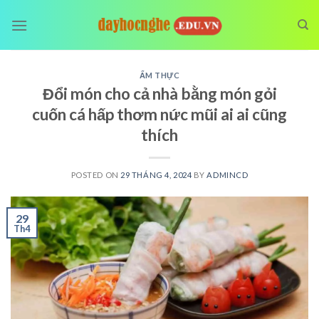
Skip
to
content
ẨM THỰC
Đổi món cho cả nhà bằng món gỏi
cuốn cá hấp thơm nức mũi ai ai cũng
thích
POSTED ON
29 THÁNG 4, 2024
BY
ADMINCD
29
Th4