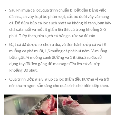
Sau khi mua cá lóc, quá trình chuẩn bị bắt đầu bằng việc
đánh sạch vảy, loại bỏ phần ruột, cắt bỏ đuôi vây và mang
cá. Để đảm bảo cá lóc sạch nhớt và không bị tanh, bạn hãy
chà sát muối và một ít giấm lên thịt cá trong khoảng 2-3
phút. Tiếp theo, rửa sạch cá bằng nước và để ráo.
Đặt cá đã được sơ chế ra dĩa, và tiến hành ướp cá với ½
muỗng cà phê muối, 1,5 muỗng cà phê hạt nêm, ⅓ muỗng
bột ngọt, ½ muỗng canh đường và 1 ít tiêu. Sau đó, sử
dụng tay đã đeo găng để massage đều lên cá và ướp
khoảng 30 phút.
Quá trình ướp gia vị giúp cá lóc thấm đều hương vị và trở
nên thơm ngon, sẵn sàng cho quá trình chế biến tiếp theo.