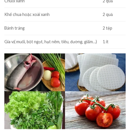
Chuối xanh
2 quả
Khế chua hoặc xoài xanh
2 quả
Bánh tráng
2 tệp
Gia vị( muối, bột ngọt, hạt nêm, tiêu, đường, giấm…)
1 ít