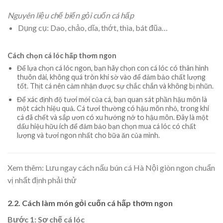
Nguyên liệu chế biến gỏi cuốn cá hấp
Dụng cụ:
Dao, chảo, dĩa, thớt, thìa, bát đũa…
Cách chọn cá lóc hấp thơm ngon
Để lựa chọn cá lóc ngon, bạn hãy chọn con cá lóc có thân hình
thuôn dài, không quá tròn khi sờ vào để đảm bảo chất lượng
tốt. Thịt cá nên cảm nhận được sự chắc chắn và không bị nhũn.
Để xác định độ tươi mới của cá, bạn quan sát phần hậu môn là
một cách hiệu quả. Cá tươi thường có hậu môn nhỏ, trong khi
cá đã chết và sắp ươn có xu hướng nở to hậu môn. Đây là một
dấu hiệu hữu ích để đảm bảo bạn chọn mua cá lóc có chất
lượng và tươi ngon nhất cho bữa ăn của mình.
Xem thêm:
Lưu ngay cách nấu bún cá Hà Nội giòn ngon chuẩn
vị nhất định phải thử
2.2. Cách làm món gỏi cuốn cá hấp thơm ngon
Bước 1: Sơ chế cá lóc