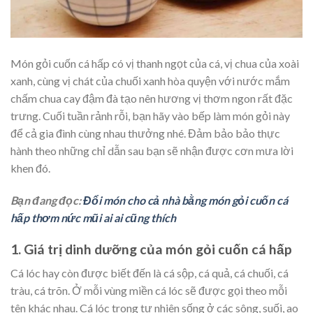
Món gỏi cuốn cá hấp có vị thanh ngọt của cá, vị chua của xoài
xanh, cùng vị chát của chuối xanh hòa quyện với nước mắm
chấm chua cay đậm đà tạo nên hương vị thơm ngon rất đặc
trưng. Cuối tuần rảnh rỗi, bạn hãy vào bếp làm món gỏi này
để cả gia đình cùng nhau thưởng nhé. Đảm bảo bảo thực
hành theo những chỉ dẫn sau bạn sẽ nhận được cơn mưa lời
khen đó.
Bạn đang đọc:
Đổi món cho cả nhà bằng món gỏi cuốn cá
hấp thơm nức mũi ai ai cũng thích
1. Giá trị dinh dưỡng của món gỏi cuốn cá hấp
Cá lóc hay còn được biết đến là cá sộp, cá quả, cá chuối, cá
tràu, cá trõn. Ở mỗi vùng miền cá lóc sẽ được gọi theo mỗi
tên khác nhau. Cá lóc trong tự nhiên sống ở các sông, suối, ao