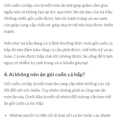
Gỏi cuốn cá hấp còn là một món ăn nhẹ giúp giảm cảm giác
ngấy nôn và không tạo áp lực quá mức lên dạ dày của bà bầu.
Những chiếc gỏi cuốn được làm từ bánh tráng và rau xanh
còn giúp cung cấp chất xơ, giúp duy trì hệ tiêu hóa được khỏe
mạnh.
Nếu như bà bầu đang có ý định thưởng thức món gỏi cuốn cá
hấp thì nên đảm bảo rằng cá cần phải được chế biến kỹ và an
toàn. Cá nên được hấp chín tới, không được ăn sống để tránh
nguy cơ nhiễm ký sinh trùng và vi khuẩn gây hại.
4. Ai không nên ăn gỏi cuốn cá hấp?
Gỏi cuốn cá hấp là một món ăn cung cấp dinh dưỡng cực kỳ
tốt đối với sức khỏe. Tuy nhiên, không phải ai cũng nên ăn
món ăn này. Dưới đây là một số nhóm đối tượng cần hạn chế
ăn gỏi cuốn cá lóc hấp:
Những người có tiền sử dị ứng với cá lóc hoặc các thành