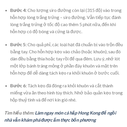
Bước 4:
Cho lượng siro đường còn lại (315 độ) vào trong
hỗn hợp lòng trắng trứng – siro đường. Vẫn tiếp tục đánh
lòng trắng trứng ở tốc độ cao thêm 5 phút nữa, đến khi
hỗn hợp có độ bóng và cứng là được.
Bước 5:
Cho quả phỉ, các loại hạt đã chuẩn bị vào trộn đều
bằng tay. Cho hỗn hợp kẹo vào chảo (hoặc khuôn), sau đó
dàn đều bằng thìa hoặc tay rồi để qua đêm. Lưu ý, nhớ lót
một lớp bánh tráng mỏng ở phần đáy khuôn và mặt trên
hỗn hợp để dễ dàng tách kẹo ra khỏi khuôn ở bước cuối.
Bước 6:
Tách kẹo đã đông ra khỏi khuôn và cắt thành
miếng vừa ăn theo hình tùy thích. Nhớ bảo quản kẹo trong
hộp thuỷ tinh và để nơi kín gió nhé.
Tìm hiểu thêm:
Làm ngay món cá hấp Hong Kong để ngồi
nhà vẫn khám phá được ẩm thực bốn phương