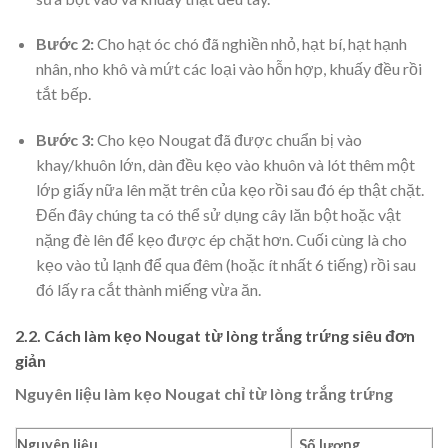
Bước 2:
Cho hạt óc chó đã nghiền nhỏ, hạt bí, hạt hạnh
nhân, nho khô và mứt các loại vào hỗn hợp, khuấy đều rồi
tắt bếp.
Bước 3:
Cho kẹo Nougat đã được chuẩn bị vào
khay/khuôn lớn, dàn đều kẹo vào khuôn và lót thêm một
lớp giấy nữa lên mặt trên của kẹo rồi sau đó ép thật chặt.
Đến đây chúng ta có thể sử dụng cây lăn bột hoặc vật
nặng đè lên để kẹo được ép chặt hơn. Cuối cùng là cho
kẹo vào tủ lạnh để qua đêm (hoặc ít nhất 6 tiếng) rồi sau
đó lấy ra cắt thành miếng vừa ăn.
2.2. Cách làm kẹo Nougat từ lòng trắng trứng siêu đơn
giản
Nguyên liệu làm kẹo Nougat chỉ từ lòng trắng trứng
Nguyên liệu
Số lượng