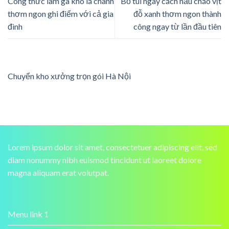
Công thức làm gà kho lá chanh
Bỏ túi ngay cách nấu cháo vịt
thơm ngon ghi điểm với cả gia
đỗ xanh thơm ngon thành
đình
công ngay từ lần đầu tiên
Chuyển kho xưởng trọn gói Hà Nội
Lorem ipsum dolor sit amet, consectetuer adipiscing elit, sed
diam nonummy nibh euismod tincidunt ut laoreet dolore
magna aliquam erat volutpat.
Menu link 1