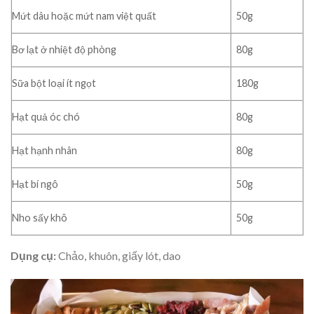
Mứt dâu hoặc mứt nam việt quất
50g
Bơ lạt ở nhiệt độ phòng
80g
Sữa bột loại ít ngọt
180g
Hạt quả óc chó
80g
Hạt hạnh nhân
80g
Hạt bí ngô
50g
50g
Nho sấy khô
Dụng cụ:
Chảo, khuôn, giấy lót, dao