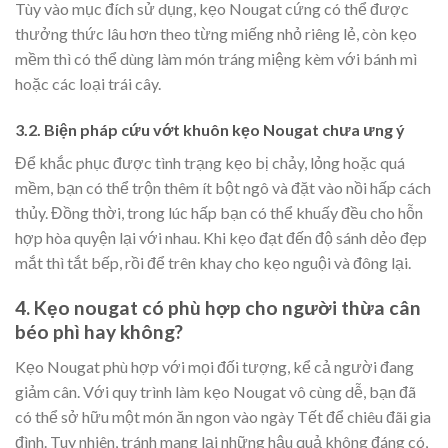
Tùy vào mục đích sử dụng, kẹo Nougat cứng có thể được
thưởng thức lâu hơn theo từng miếng nhỏ riêng lẻ, còn kẹo
mềm thì có thể dùng làm món tráng miệng kèm với bánh mì
hoặc các loại trái cây.
3.2. Biện pháp cứu vớt khuôn kẹo Nougat chưa ưng ý
Để khắc phục được tình trạng kẹo bị chảy, lỏng hoặc quá
mềm, bạn có thể trộn thêm ít bột ngô và đặt vào nồi hấp cách
thủy. Đồng thời, trong lúc hấp bạn có thể khuấy đều cho hỗn
hợp hòa quyện lại với nhau. Khi kẹo đạt đến độ sánh dẻo đẹp
mắt thì tắt bếp, rồi để trên khay cho kẹo nguội và đông lại.
4. Kẹo nougat có phù hợp cho người thừa cân
béo phì hay không?
Kẹo Nougat phù hợp với mọi đối tượng, kể cả người đang
giảm cân. Với quy trình làm kẹo Nougat vô cùng dễ, bạn đã
có thể sở hữu một món ăn ngon vào ngày Tết để chiêu đãi gia
đình. Tuy nhiên, tránh mang lại những hậu quả không đáng có,