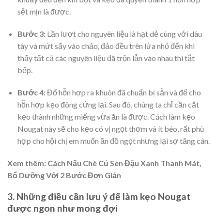
sệt mịn là được.
Bước 3:
Lần lượt cho nguyên liệu là hạt dẻ cùng với dâu
tây và mứt sấy vào chảo, đảo đều trên lửa nhỏ đến khi
thấy tất cả các nguyên liệu đã trộn lẫn vào nhau thì tắt
bếp.
Bước 4:
Đổ hỗn hợp ra khuôn đã chuẩn bị sẵn và để cho
hỗn hợp kẹo đông cứng lại. Sau đó, chúng ta chỉ cần cắt
kẹo thành những miếng vừa ăn là được. Cách làm kẹo
Nougat này sẽ cho kẹo có vị ngọt thơm và ít béo, rất phù
hợp cho hội chị em muốn ăn đồ ngọt nhưng lại sợ tăng cân.
Xem thêm:
Cách Nấu Chè Củ Sen Đậu Xanh Thanh Mát,
Bổ Dưỡng Với 2 Bước Đơn Giản
3.
Những điều cần lưu ý để làm kẹo Nougat
được ngon như mong đợi