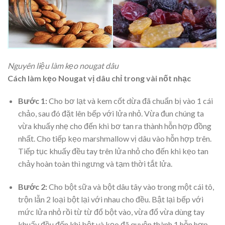
Nguyên liệu làm kẹo nougat dâu
Cách làm kẹo Nougat vị dâu chỉ trong vài nốt nhạc
Bước 1:
Cho bơ lạt và kem cốt dừa đã chuẩn bị vào 1 cái
chảo, sau đó đặt lên bếp với lửa nhỏ. Vừa đun chúng ta
vừa khuấy nhẹ cho đến khi bơ tan ra thành hỗn hợp đồng
nhất. Cho tiếp kẹo marshmallow vị dâu vào hỗn hợp trên.
Tiếp tục khuấy đều tay trên lửa nhỏ cho đến khi kẹo tan
chảy hoàn toàn thì ngưng và tạm thời tắt lửa.
Bước 2:
Cho bột sữa và bột dâu tây vào trong một cái tô,
trộn lẫn 2 loại bột lại với nhau cho đều. Bật lại bếp với
mức lửa nhỏ rồi từ từ đổ bột vào, vừa đổ vừa dùng tay
khuấy đều đến khi bột và kẹo đã quyện thành 1 hỗn hợp