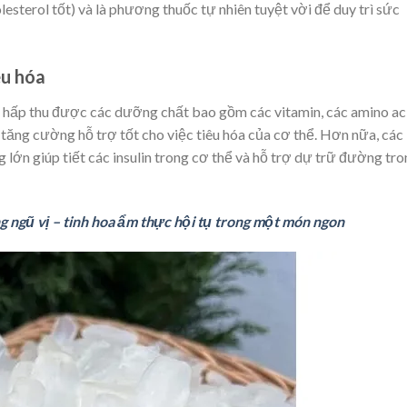
esterol tốt) và là phương thuốc tự nhiên tuyệt vời để duy trì sức
êu hóa
ể hấp thu được các dưỡng chất bao gồm các vitamin, các amino ac
ăng cường hỗ trợ tốt cho việc tiêu hóa của cơ thể. Hơn nữa, các
 lớn giúp tiết các insulin trong cơ thể và hỗ trợ dự trữ đường tr
ngũ vị – tinh hoa ẩm thực hội tụ trong một món ngon