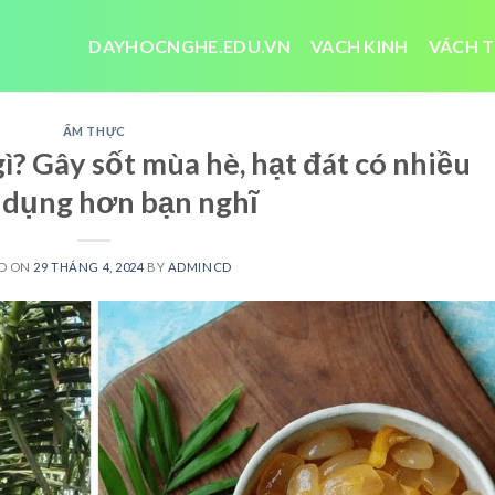
DAYHOCNGHE.EDU.VN
VACH KINH
VÁCH T
ẨM THỰC
ì? Gây sốt mùa hè, hạt đát có nhiều
 dụng hơn bạn nghĩ
D ON
29 THÁNG 4, 2024
BY
ADMINCD