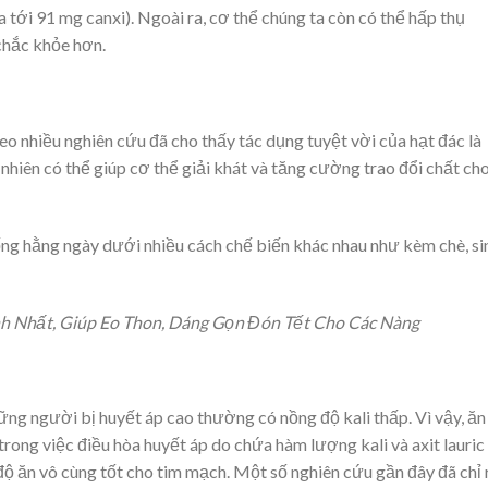
a tới 91 mg canxi). Ngoài ra, cơ thể chúng ta còn có thể hấp thụ
chắc khỏe hơn.
eo nhiều nghiên cứu đã cho thấy tác dụng tuyệt vời của hạt đác là
 nhiên có thể giúp cơ thể giải khát và tăng cường trao đổi chất ch
ống hằng ngày dưới nhiều cách chế biến khác nhau như kèm chè, si
 Nhất, Giúp Eo Thon, Dáng Gọn Đón Tết Cho Các Nàng
ững người bị huyết áp cao thường có nồng độ kali thấp. Vì vậy, ăn
rong việc điều hòa huyết áp do chứa hàm lượng kali và axit lauric
 độ ăn vô cùng tốt cho tim mạch. Một số nghiên cứu gần đây đã chỉ 