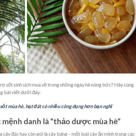
trợ sốt sình sịch mua về trong những ngày hè nóng bức? Hãy cùng
ng bài viết dưới đây.
 sốt mùa hè, hạt đát có nhiều công dụng hơn bạn nghĩ
c mệnh danh là “thảo dược mùa hè”
ủa cây đác hay còn gọi là cây báng – một loại cây ẩn mình trong các