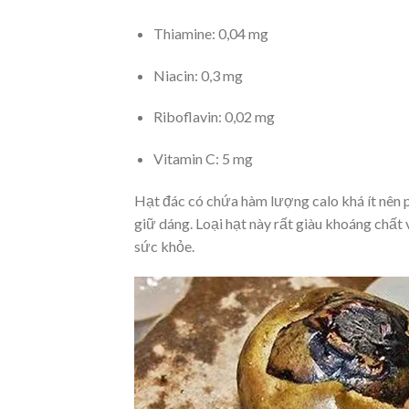
Thiamine: 0,04 mg
Niacin: 0,3 mg
Riboflavin: 0,02 mg
Vitamin C: 5 mg
Hạt đác có chứa hàm lượng calo khá ít nên 
giữ dáng. Loại hạt này rất giàu khoáng chất
sức khỏe.