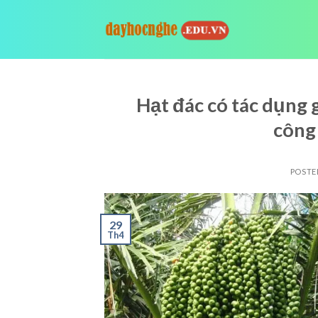
Skip
to
content
Hạt đác có tác dụng g
công
POSTE
29
Th4