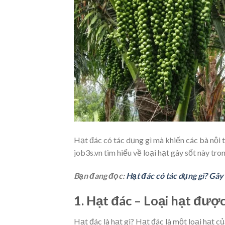
Hạt đác có tác dụng gì mà khiến các bà nội 
job3s.vn tìm hiểu về loại hạt gây sốt này tro
Bạn đang đọc:
Hạt đác có tác dụng gì? Gây
1. Hạt đác – Loại hạt đượ
Hạt đác là hạt gì? Hạt đác là một loại hạt c