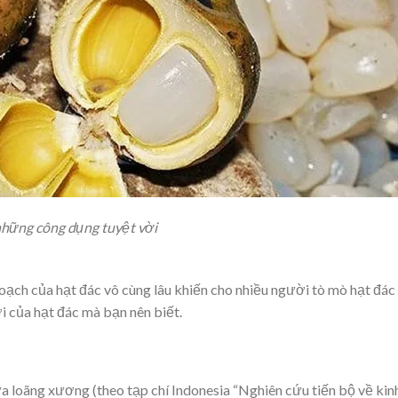
những công dụng tuyệt vời
oạch của hạt đác vô cùng lâu khiến cho nhiều người tò mò hạt đác
i của hạt đác mà bạn nên biết.
a loãng xương (theo tạp chí Indonesia “Nghiên cứu tiến bộ về kin