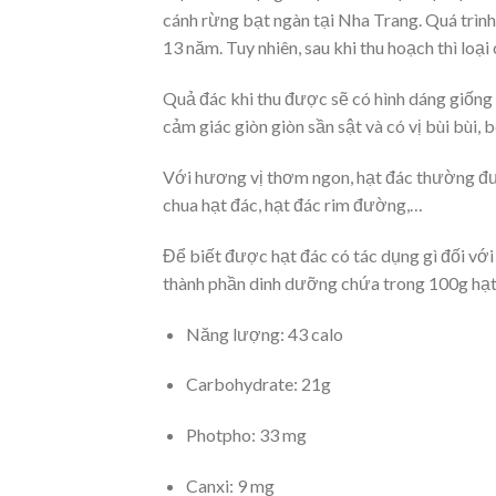
cánh rừng bạt ngàn tại Nha Trang. Quá trình 
13 năm. Tuy nhiên, sau khi thu hoạch thì loại
Quả đác khi thu được sẽ có hình dáng giống 
cảm giác giòn giòn sần sật và có vị bùi bùi, 
Với hương vị thơm ngon, hạt đác thường đư
chua hạt đác, hạt đác rim đường,…
Để biết được hạt đác có tác dụng gì đối với
thành phần dinh dưỡng chứa trong 100g hạt
Năng lượng: 43 calo
Carbohydrate: 21g
Photpho: 33 mg
Canxi: 9 mg