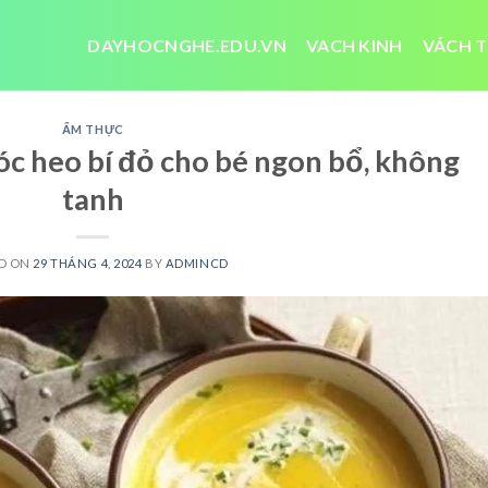
DAYHOCNGHE.EDU.VN
VACH KINH
VÁCH T
ẨM THỰC
óc heo bí đỏ cho bé ngon bổ, không
tanh
D ON
29 THÁNG 4, 2024
BY
ADMINCD