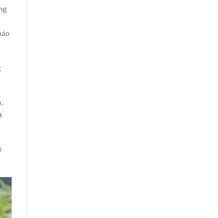
ong
háo
g
,
h
ó