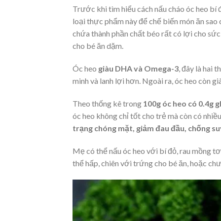
Trước khi tìm hiểu cách nấu cháo óc heo bí 
loại thực phẩm này để chế biến món ăn sao c
chứa thành phần chất béo rất có lợi cho sức
cho bé ăn dặm.
Óc heo
giàu DHA và Omega-3
, đây là hai
minh và lanh lợi hơn. Ngoài ra, óc heo còn 
Theo thống kê trong
100g óc heo có 0.4g gl
óc heo không chỉ tốt cho trẻ mà còn có nhiề
trạng chóng mặt, giảm đau đầu, chống su
Mẹ có thể nấu óc heo với bí đỏ, rau mồng tơi
thể hấp, chiên với trứng cho bé ăn, hoặc ch