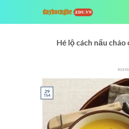
Skip
to
content
Hé lộ cách nấu cháo 
POSTE
29
Th4