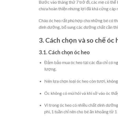
Bước vào tháng thứ 7 trở đi, các mẹ có thể 
chưa hoàn thiện nhưng lợi đã khá cứng cáp
Cháo óc heo rất phù hợp cho những bé có thể
dinh dưỡng, bổ sung các dưỡng chất cần thiế
3. Cách chọn và so chế óc
3.1. Cách chọn óc heo
Đảm bảo mua óc heo tại các địa chỉ có ng
lượng.
Nên lựa chọn loại óc heo còn tươi, không
Óc không có mùi hôi và khi sờ vào óc thấy 
Vì trong óc heo có nhiều chất dinh dưỡn
phì, 1 tuần chỉ nên cho bé ăn khoảng từ 1 –