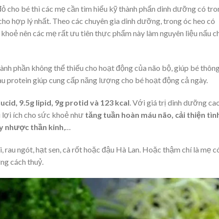
đỏ cho bé thì các mẹ cần tìm hiểu kỹ thành phẩn dinh dưỡng có tr
ho hợp lý nhất. Theo các chuyên gia dinh dưỡng, trong óc heo có
 khoẻ nên các mẹ rất ưu tiên thực phẩm này làm nguyên liệu nấu c
 thành phần không thể thiếu cho hoạt động của não bộ, giúp bé thôn
giàu protein giúp cung cấp năng lượng cho bé hoạt động cả ngày.
ucid, 9.5g lipid, 9g protid và 123 kcal
. Với giá trị dinh dưỡng cao
u lợi ích cho sức khoẻ như
tăng tuần hoàn máu não, cải thiện tìn
y nhược thần kinh
,…
, rau ngót, hạt sen, cà rốt hoặc đậu Hà Lan. Hoặc thậm chí là mẹ c
ưng cách thuỷ.