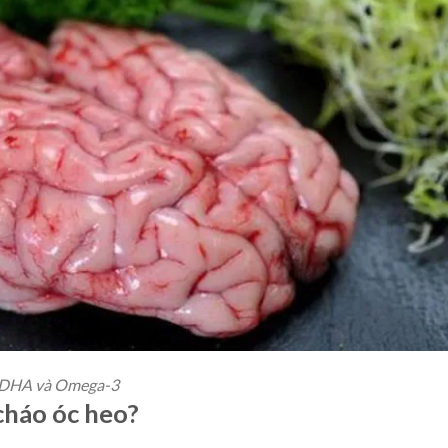
, DHA và Omega-3
cháo óc heo?