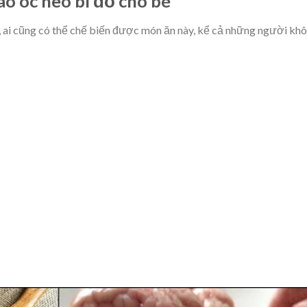
o óc heo bí đỏ cho bé
n, ai cũng có thể chế biến được món ăn này, kể cả những người kh