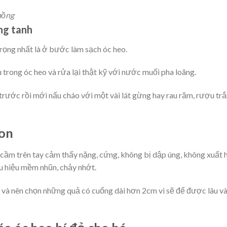
hồng
ông tanh
rọng nhất là ở bước làm sạch óc heo.
trong óc heo và rửa lại thật kỹ với nước muối pha loãng.
trước rồi mới nấu cháo với một vài lát gừng hay rau răm, rượu tr
gon
cầm trên tay cảm thấy nặng, cứng, không bị dập úng, không xuất 
ấu hiệu mềm nhũn, chảy nhớt.
và nên chọn những quả có cuống dài hơn 2cm vì sẽ để được lâu v