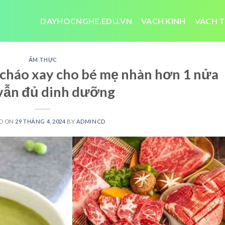
DAYHOCNGHE.EDU.VN
VACH KINH
VÁCH T
ẨM THỰC
cháo xay cho bé mẹ nhàn hơn 1 nửa
vẫn đủ dinh dưỡng
D ON
29 THÁNG 4, 2024
BY
ADMINCD