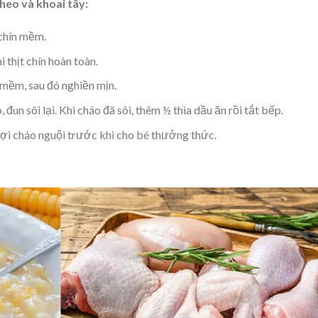
heo và khoai tây:
 chín mềm.
 thịt chín hoàn toàn.
 mềm, sau đó nghiền mịn.
 đun sôi lại. Khi cháo đã sôi, thêm ½ thìa dầu ăn rồi tắt bếp.
Đợi cháo nguội trước khi cho bé thưởng thức.