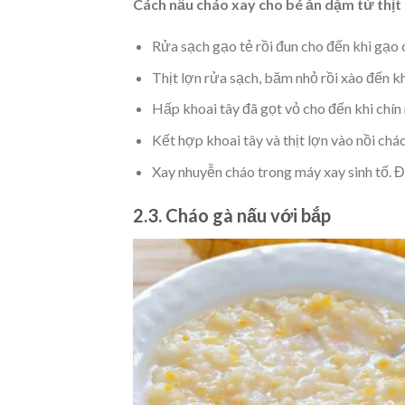
Cách nấu cháo xay cho bé ăn dặm từ thịt 
Rửa sạch gạo tẻ rồi đun cho đến khi gạo
Thịt lợn rửa sạch, băm nhỏ rồi xào đến khi
Hấp khoai tây đã gọt vỏ cho đến khi chín
Kết hợp khoai tây và thịt lợn vào nồi cháo,
Xay nhuyễn cháo trong máy xay sinh tố. 
2.3. Cháo gà nấu với bắp