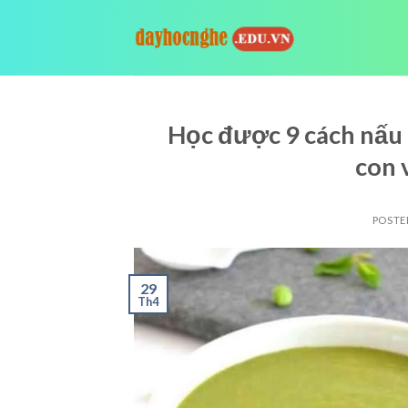
Skip
to
content
Học được 9 cách nấu 
con 
POSTE
29
Th4