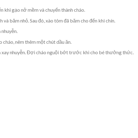
ến khi gạo nở mềm và chuyển thành cháo.
ch và băm nhỏ. Sau đó, xào tôm đã băm cho đến khi chín.
n nhuyễn.
ào cháo, nêm thêm một chút dầu ăn.
à xay nhuyễn. Đợi cháo nguội bớt trước khi cho bé thưởng thức.