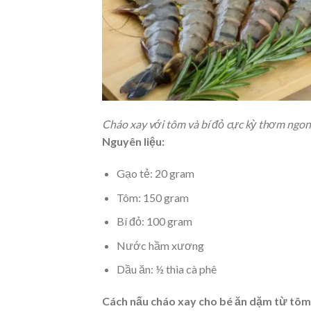
Cháo xay với tôm và bí đỏ cực kỳ thơm ngo
Nguyên liệu:
Gạo tẻ: 20 gram
Tôm: 150 gram
Bí đỏ: 100 gram
Nước hầm xương
Dầu ăn: ½ thìa cà phê
Cách nấu cháo xay cho bé ăn dặm từ tôm 