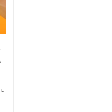
ã
à
 lại