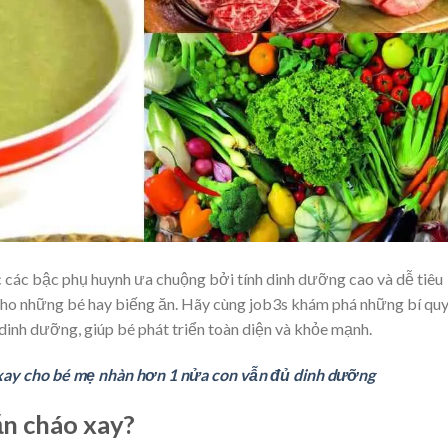
các bậc phụ huynh ưa chuộng bởi tính dinh dưỡng cao và dễ tiêu
i cho những bé hay biếng ăn. Hãy cùng job3s khám phá những bí qu
dinh dưỡng, giúp bé phát triển toàn diện và khỏe mạnh.
xay cho bé mẹ nhàn hơn 1 nửa con vẫn đủ dinh dưỡng
ăn cháo xay?