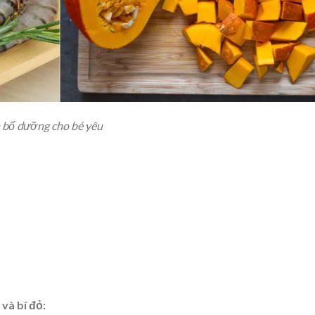
n bổ dưỡng cho bé yêu
và bí đỏ: