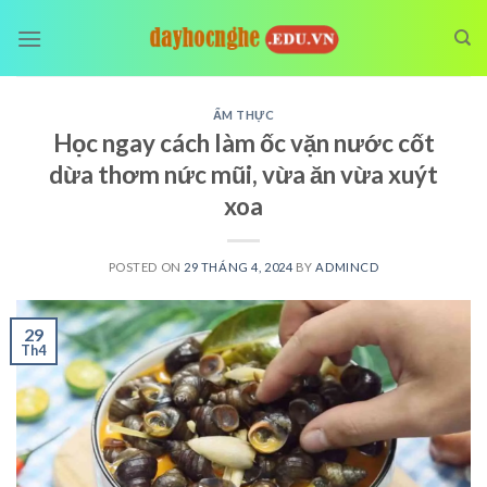
Skip
to
content
ẨM THỰC
Học ngay cách làm ốc vặn nước cốt
dừa thơm nức mũi, vừa ăn vừa xuýt
xoa
POSTED ON
29 THÁNG 4, 2024
BY
ADMINCD
29
Th4