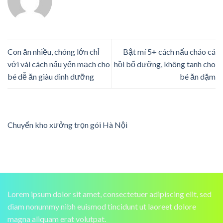
Con ăn nhiều, chóng lớn chỉ
Bật mí 5+ cách nấu cháo cá
với vài cách nấu yến mạch cho
hồi bổ dưỡng, không tanh cho
bé dễ ăn giàu dinh dưỡng
bé ăn dặm
Chuyển kho xưởng trọn gói Hà Nội
Lorem ipsum dolor sit amet, consectetuer adipiscing elit, sed
diam nonummy nibh euismod tincidunt ut laoreet dolore
magna aliquam erat volutpat.