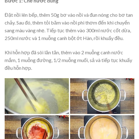
Bước 1: Chế nước dùng
Đặt nồi lên bếp, thêm 50g bơ vào nồi và đun nóng cho bơ tan
chảy. Sau đó, thêm tỏi băm vào nồi phi thơm đến khi chuyển
sang màu vàng nhẹ. Tiếp tục thêm vào 300ml nước cốt dừa,
250ml nước và 1 muỗng canh bột ớt Hàn, rồi khuấy đều.
Khi hỗn hợp đã sôi lăn tăn, thêm vào 2 muỗng canh nước
mắm, 1 muỗng đường, 1/2 muỗng muối, sả và tiếp tục khuấy
đều hỗn hợp.