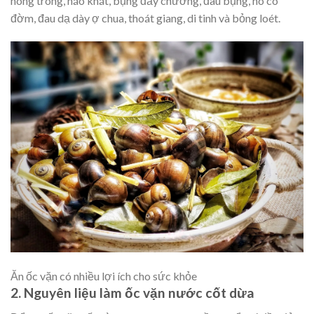
nóng trong, háo khát, bụng đầy chướng, đau bụng, ho có
đờm, đau dạ dày ợ chua, thoát giang, di tinh và bỏng loét.
Ăn ốc vặn có nhiều lợi ích cho sức khỏe
2. Nguyên liệu làm ốc vặn nước cốt dừa