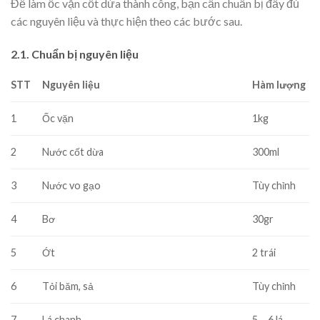
Để làm ốc vặn cốt dừa thành công, bạn cần chuẩn bị đầy đủ
các nguyên liệu và thực hiện theo các bước sau.
2.1. Chuẩn bị nguyên liệu
STT
Nguyên liệu
Hàm lượng
1
Ốc vặn
1kg
2
Nước cốt dừa
300ml
3
Nước vo gạo
Tùy chỉnh
4
Bơ
30gr
5
Ớt
2 trái
6
Tỏi băm, sả
Tùy chỉnh
7
Lá chanh
5 – 6 lá