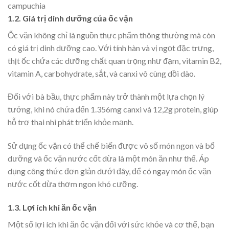
campuchia
1.2. Giá trị dinh dưỡng của ốc vặn
Ốc vặn không chỉ là nguồn thực phẩm thông thường mà còn
có giá trị dinh dưỡng cao. Với tính hàn và vị ngọt đặc trưng,
thịt ốc chứa các dưỡng chất quan trọng như đạm, vitamin B2,
vitamin A, carbohydrate, sắt, và canxi vô cùng dồi dào.
Đối với bà bầu, thực phẩm này trở thành một lựa chọn lý
tưởng, khi nó chứa đến 1.356mg canxi và 12,2g protein, giúp
hỗ trợ thai nhi phát triển khỏe mạnh.
Sử dụng ốc vặn có thể chế biến được vô số món ngon và bổ
dưỡng và ốc vặn nước cốt dừa là một món ăn như thế. Áp
dụng công thức đơn giản dưới đây, để có ngay món ốc vặn
nước cốt dừa thơm ngon khó cưỡng.
1.3. Lợi ích khi ăn ốc vặn
Một số lợi ích khi ăn ốc vặn đối với sức khỏe và cơ thể, bạn