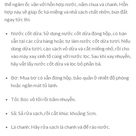
thể ngâm ốc vặn với hỗn hợp nước, nấm chua và chanh. Hỗn
hợp này sẽ giúp ốc há miệng và nhả sạch chất nhờn, bùn đất
ngay tức thì.
Nước cốt dừa:
Sử dụng nước cốt dừa đóng hộp, có bán
sẵn tại các cửa hàng hoặc tự làm nước cốt dừa tươi. Nếu
dùng dừa tươi, cạo sạch vỏ dừa và cắt miếng nhỏ, rồi cho
vào máy xay sinh tố cùng với nước lọc. Sau khi xay nhuyễn,
hãy vắt lấy nước cốt dừa và lọc bỏ phần bã.
Bơ:
Mua bơ có sẵn đóng hộp, bảo quản ở nhiệt độ phòng
hoặc ngăn mát tủ lạnh.
Tỏi:
Bóc vỏ tỏi rồi băm nhuyễn.
Sả:
Sả rửa sạch, rồi cắt khúc khoảng 5cm.
Lá chanh:
Hãy rửa sạch lá chanh và để ráo nước.