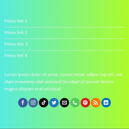
Menu link 1
Menu link 2
Menu link 3
Menu link 4
Lorem ipsum dolor sit amet, consectetuer adipiscing elit, sed
diam nonummy nibh euismod tincidunt ut laoreet dolore
magna aliquam erat volutpat.