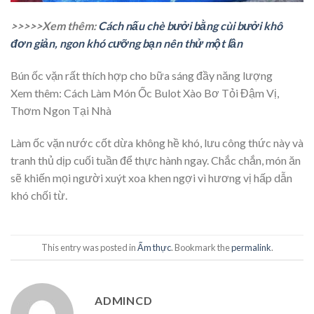
>>>>>Xem thêm:
Cách nấu chè bưởi bằng cùi bưởi khô
đơn giản, ngon khó cưỡng bạn nên thử một lần
Bún ốc vặn rất thích hợp cho bữa sáng đầy năng lượng
Xem thêm:
Cách Làm Món Ốc Bulot Xào Bơ Tỏi Đậm Vị,
Thơm Ngon Tại Nhà
Làm ốc vặn nước cốt dừa không hề khó, lưu công thức này và
tranh thủ dịp cuối tuần để thực hành ngay. Chắc chắn, món ăn
sẽ khiến mọi người xuýt xoa khen ngợi vì hương vị hấp dẫn
khó chối từ.
This entry was posted in
Ẩm thực
. Bookmark the
permalink
.
ADMINCD