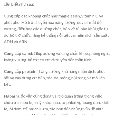
cần biết như sau:
Cung cấp các khoáng chất như magie, selen, vitamin E, và
phốt pho:
Hỗ trợ chuyển hóa năng lượng, duy trì mật độ
xương, điều hòa các dưỡng chất, bảo vệ tế bào khỏi gốc tự
do, hỗ trợ chức năng hệ thống nội tiết và miễn dịch, sản xuất
ADN và ARN.
Cung cấp canxi
:
Giúp xương và răng chắc khỏe, phòng ngừa
loãng xương, hỗ trợ co cơ và truyền dẫn thần kinh.
Cung cấp protein:
Tăng cường khả năng miễn dịch, phục
hồi và xây dựng cơ bắp, tóc, da, móng, nội tạng, và mô liên
kết.
Ngoài ra, ốc vặn cũng đóng vai trò quan trọng trong việc
chữa trị nhiều bệnh lý khác nhau, từ phiền vị, hoàng đản, kiết
lỵ, lòi dom, trĩ, mạch lươn, táo bón đến những vấn đề như