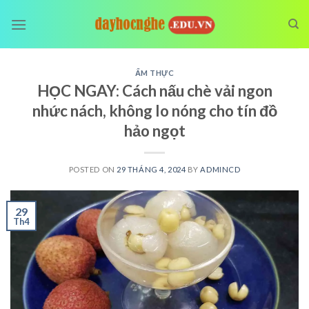
Skip
to
content
ẨM THỰC
HỌC NGAY: Cách nấu chè vải ngon
nhức nách, không lo nóng cho tín đồ
hảo ngọt
POSTED ON
29 THÁNG 4, 2024
BY
ADMINCD
29
Th4