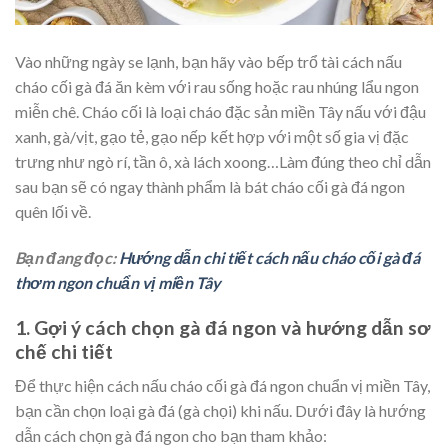
Vào những ngày se lạnh, bạn hãy vào bếp trổ tài cách nấu
cháo cối gà đá ăn kèm với rau sống hoặc rau nhúng lẩu ngon
miễn chê. Cháo cối là loại cháo đặc sản miền Tây nấu với đậu
xanh, gà/vịt, gạo tẻ, gạo nếp kết hợp với một số gia vị đặc
trưng như ngò rí, tần ô, xà lách xoong…Làm đúng theo chỉ dẫn
sau bạn sẽ có ngay thành phẩm là bát cháo cối gà đá ngon
quên lối về.
Bạn đang đọc:
Hướng dẫn chi tiết cách nấu cháo cối gà đá
thơm ngon chuẩn vị miền Tây
1. Gợi ý cách chọn gà đá ngon và hướng dẫn sơ
chế chi tiết
Để thực hiện cách nấu cháo cối gà đá ngon chuẩn vị miền Tây,
bạn cần chọn loại gà đá (gà chọi) khi nấu. Dưới đây là hướng
dẫn cách chọn gà đá ngon cho bạn tham khảo: