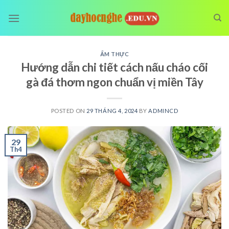
Skip
to
content
ẨM THỰC
Hướng dẫn chi tiết cách nấu cháo cối
gà đá thơm ngon chuẩn vị miền Tây
POSTED ON
29 THÁNG 4, 2024
BY
ADMINCD
29
Th4