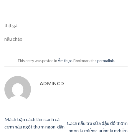
thịt gà
nấu cháo
This entry was posted in
Ẩm thực
. Bookmark the
permalink
.
ADMINCD
Mách bạn cách làm canh cá
Cách nấu trà sữa đậu đỏ thơm
cơm nấu ngót thơm ngon, dân
ngon lạ miệng, uống là nghiền