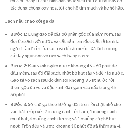
mua dễ dàng ở chợ bình dân hoặc siêu thị. Loại rau này có
tác dụng chống oxy hoá, tốt cho hệ tim mạch và hệ hô hấp.
Cách nấu cháo cối gà đá
Bước 1:
Dùng dao để cắt bỏ phần gốc của nấm rơm, sau
đó rửa sạch với nước và cắt nấm làm đôi. Cắt rễ hành lá,
ngò rí, tần ô rồi rửa sạch và để ráo nước. Xà lách xoong
cắt lấy ngọn non và rửa sạch bằng nước.
Bước 2:
Đậu xanh ngâm nước khoảng 45 – 60 phút để
đậu mềm, sau đó đãi sạch, nhặt bỏ hạt sâu và để ráo nước.
Gạo tẻ vo sạch sau đó đun sôi khoảng 3.5 lít nước rồi
thêm gạo đã vo và đậu xanh đã ngâm vào nấu trong 45 –
60 phút.
Bước 3:
Sơ chế gà theo hướng dẫn trên rồi chặt nhỏ cho
vào bát, ướp với 2 muỗng canh tỏi băm, 1 muỗng canh
muối hạt, 4 muỗng canh đường và 1 muỗng cà phê bột
ngọt. Trộn đều và ướp khoảng 10 phút để gà thấm gia vị.