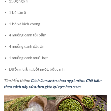
150g ngò rí
1 bó tần ô
1 bó xà lách xoong
4 muỗng canh tỏi băm
4 muỗng canh dầu ăn
1 muỗng canh muối hạt
Đường trắng, bột ngọt, bột canh
Tìm hiểu thêm:
Cách làm sườn chua ngọt mềm: Chế biến
theo cách này vừa đơn giản lại cực hao cơm