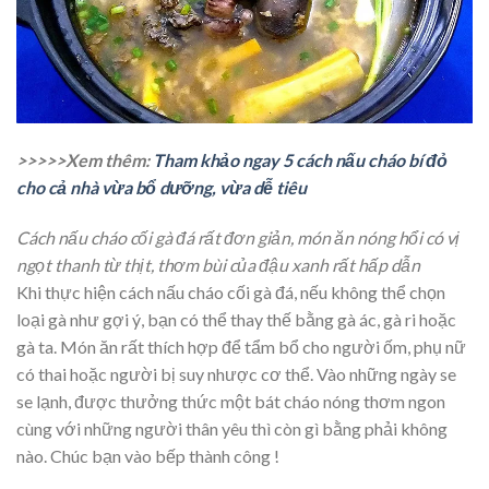
>>>>>Xem thêm:
Tham khảo ngay 5 cách nấu cháo bí đỏ
cho cả nhà vừa bổ dưỡng, vừa dễ tiêu
Cách nấu cháo cối gà đá rất đơn giản, món ăn nóng hổi có vị
ngọt thanh từ thịt, thơm bùi của đậu xanh rất hấp dẫn
Khi thực hiện cách nấu cháo cối gà đá, nếu không thể chọn
loại gà như gợi ý, bạn có thể thay thế bằng gà ác, gà ri hoặc
gà ta. Món ăn rất thích hợp để tẩm bổ cho người ốm, phụ nữ
có thai hoặc người bị suy nhược cơ thể. Vào những ngày se
se lạnh, được thưởng thức một bát cháo nóng thơm ngon
cùng với những người thân yêu thì còn gì bằng phải không
nào. Chúc bạn vào bếp thành công !