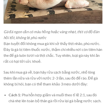
Gà đá ngon cần có màu hồng hoặc vàng nhạt, thịt có độ đàn
hồi tốt, không bị phù nước
Bạn tuyệt đối không mua gà khi sờ thấy thịt nhão, phù nước.
Đây là gà bị tiêm thuốc nước, thậm chí nhiều nơi còn tiêm hàn
the để gà luôn tươi và thịt chắc. Tuy nhiên, loại gà này khi ăn
rất có hại tới sức khoẻ.
Sau khi mua gà về, bạn hãy rửa sạch bằng nước, nhổ lông
thêm lần nữa và rửa với nước 2-3 lần, sau đó để ráo. Để gà
không bị hôi, bạn có thể tham khảo 3 mẹo dưới đây:
Cách 1:
Pha hỗn hợp giấm và muối theo tỉ lệ 2:1, sau đó
chà nhẹ lên toàn bộ thân gà rồi rửa lại gà bằng nước sạch.