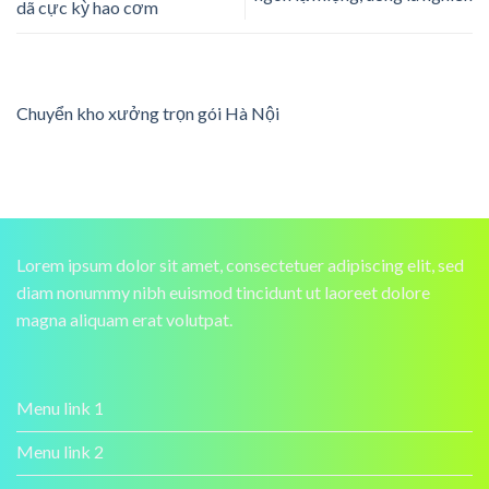
dã cực kỳ hao cơm
Chuyển kho xưởng trọn gói Hà Nội
Lorem ipsum dolor sit amet, consectetuer adipiscing elit, sed
diam nonummy nibh euismod tincidunt ut laoreet dolore
magna aliquam erat volutpat.
Menu link 1
Menu link 2