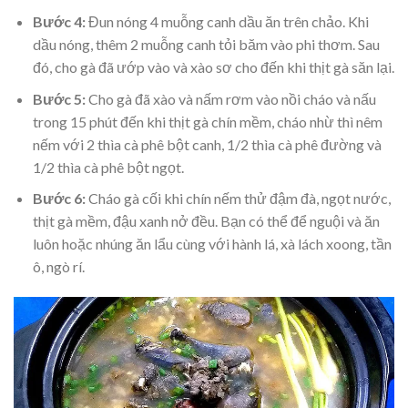
Bước 4:
Đun nóng 4 muỗng canh dầu ăn trên chảo. Khi
dầu nóng, thêm 2 muỗng canh tỏi băm vào phi thơm. Sau
đó, cho gà đã ướp vào và xào sơ cho đến khi thịt gà săn lại.
Bước 5:
Cho gà đã xào và nấm rơm vào nồi cháo và nấu
trong 15 phút đến khi thịt gà chín mềm, cháo nhừ thì nêm
nếm với 2 thìa cà phê bột canh, 1/2 thìa cà phê đường và
1/2 thìa cà phê bột ngọt.
Bước 6:
Cháo gà cối khi chín nếm thử đậm đà, ngọt nước,
thịt gà mềm, đậu xanh nở đều. Bạn có thể để nguội và ăn
luôn hoặc nhúng ăn lẩu cùng với hành lá, xà lách xoong, tần
ô, ngò rí.