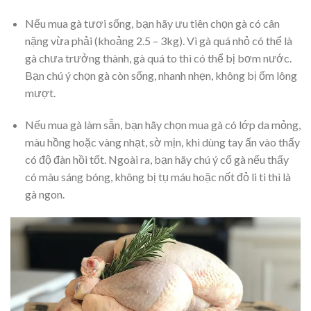
Nếu mua gà tươi sống, bạn hãy ưu tiên chọn gà có cân
nặng vừa phải (khoảng 2.5 – 3kg). Vì gà quá nhỏ có thể là
gà chưa trưởng thành, gà quá to thì có thể bị bơm nước.
Bạn chú ý chọn gà còn sống, nhanh nhẹn, không bị ốm lông
mượt.
Nếu mua gà làm sẵn, bạn hãy chọn mua gà có lớp da mỏng,
màu hồng hoặc vàng nhạt, sờ mịn, khi dùng tay ấn vào thấy
có độ đàn hồi tốt. Ngoài ra, bạn hãy chú ý cổ gà nếu thấy
có màu sáng bóng, không bị tụ máu hoặc nốt đỏ li ti thì là
gà ngon.