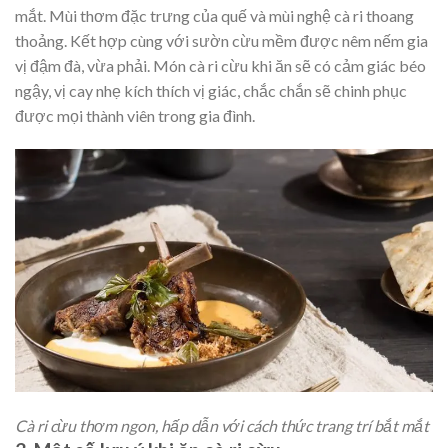
mắt. Mùi thơm đặc trưng của quế và mùi nghệ cà ri thoang
thoảng. Kết hợp cùng với sườn cừu mềm được nêm nếm gia
vị đậm đà, vừa phải. Món cà ri cừu khi ăn sẽ có cảm giác béo
ngậy, vị cay nhẹ kích thích vị giác, chắc chắn sẽ chinh phục
được mọi thành viên trong gia đình.
Cà ri cừu thơm ngon, hấp dẫn với cách thức trang trí bắt mắt