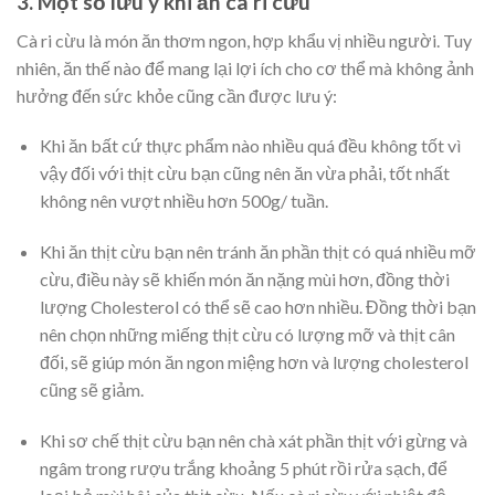
3. Một số lưu ý khi ăn cà ri cừu
Cà ri cừu là món ăn thơm ngon, hợp khẩu vị nhiều người. Tuy
nhiên, ăn thế nào để mang lại lợi ích cho cơ thể mà không ảnh
hưởng đến sức khỏe cũng cần được lưu ý:
Khi ăn bất cứ thực phẩm nào nhiều quá đều không tốt vì
vậy đối với thịt cừu bạn cũng nên ăn vừa phải, tốt nhất
không nên vượt nhiều hơn 500g/ tuần.
Khi ăn thịt cừu bạn nên tránh ăn phần thịt có quá nhiều mỡ
cừu, điều này sẽ khiến món ăn nặng mùi hơn, đồng thời
lượng Cholesterol có thể sẽ cao hơn nhiều. Đồng thời bạn
nên chọn những miếng thịt cừu có lượng mỡ và thịt cân
đối, sẽ giúp món ăn ngon miệng hơn và lượng cholesterol
cũng sẽ giảm.
Khi sơ chế thịt cừu bạn nên chà xát phần thịt với gừng và
ngâm trong rượu trắng khoảng 5 phút rồi rửa sạch, để