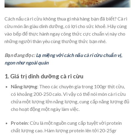
Cách nấu cà ri cừu không thua gì nhà hàng bạn đã biết? Cà ri
cừu món ăn giàu dinh dưỡng, có lợi cho sức khoẻ. Hãy cùng
vào bếp để thực hành ngay công thức cực chuẩn vị này cho
những người thân yêu cùng thưởng thức bạn nhé.
Bạn đang đọc:
Lạ miệng với cách nấu cà ri cừu chuẩn vị,
ngon như ngoài quán
1. Giá trị dinh dưỡng cà ri cừu
Năng lượng
: Theo các chuyên gia trong 100gr thịt cừu,
có khoảng 200-250 calo. Vì vậy có thể nói món cà ri cừu
chứa một lượng lớn năng lượng, cung cấp năng lượng đủ
cho hoạt động một ngày làm việc.
Protein
: Cừu là một nguồn cung cấp tuyệt vời protein
chất lượng cao. Hàm lượng protein lên tới 20-25gr