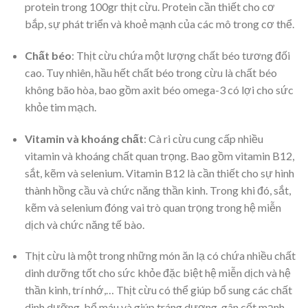
protein trong 100gr thịt cừu. Protein cần thiết cho cơ
bắp, sự phát triển và khoẻ mạnh của các mô trong cơ thể.
Chất béo
: Thịt cừu chứa một lượng chất béo tương đối
cao. Tuy nhiên, hầu hết chất béo trong cừu là chất béo
không bão hòa, bao gồm axit béo omega-3 có lợi cho sức
khỏe tim mạch.
Vitamin và khoáng chất
: Cà ri cừu cung cấp nhiều
vitamin và khoáng chất quan trọng. Bao gồm vitamin B12,
sắt, kẽm và selenium. Vitamin B12 là cần thiết cho sự hình
thành hồng cầu và chức năng thần kinh. Trong khi đó, sắt,
kẽm và selenium đóng vai trò quan trọng trong hệ miễn
dịch và chức năng tế bào.
Thịt cừu là một trong những món ăn lạ có chứa nhiều chất
dinh dưỡng tốt cho sức khỏe đặc biệt hệ miễn dịch và hệ
thần kinh, trí nhớ,… Thịt cừu có thể giúp bổ sung các chất
dinh dưỡng, bổ máu và giúp tráng dương, gân cốt mạnh.