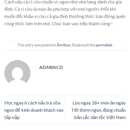
Cách nấu cà ri cừu chuẩn vị, ngon như nhà hàng dành cho gia
đình. Cà ri cừu là món ăn phù hợp với mọi người. Mỗi khi
muốn đổi khẩu vị cho cả gia đình thưởng thức bạn đừng quên
công thức bên trên nhé. Chúc bạn vào bếp thành công !
This entry was posted in
Ẩm thực
. Bookmark the
permalink
.
ADMINCD
Học ngay 6 cách nấu trà sữa
Lưu ngay 18+ món ăn ngày
ngon để kinh doanh khách vào
Tết thơm ngon, đúng chuẩn
tấp nập
bản sắc dân tộc Việt Nam