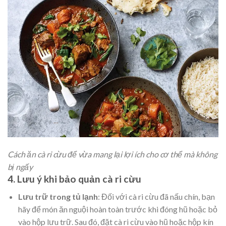
Cách ăn cà ri cừu để vừa mang lại lợi ích cho cơ thể mà không
bị ngấy
4. Lưu ý khi bảo quản cà ri cừu
Lưu trữ trong tủ lạnh
: Đối với cà ri cừu đã nấu chín, bạn
hãy để món ăn nguội hoàn toàn trước khi đóng hũ hoặc bỏ
vào hộp lưu trữ. Sau đó, đặt cà ri cừu vào hũ hoặc hộp kín