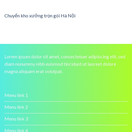
Chuyển kho xưởng trọn gói Hà Nội
Lorem ipsum dolor sit amet, consectetuer adipiscing elit, sed
diam nonummy nibh euismod tincidunt ut laoreet dolore
magna aliquam erat volutpat.
Menu link 1
Menu link 2
Menu link 3
Menu link 4