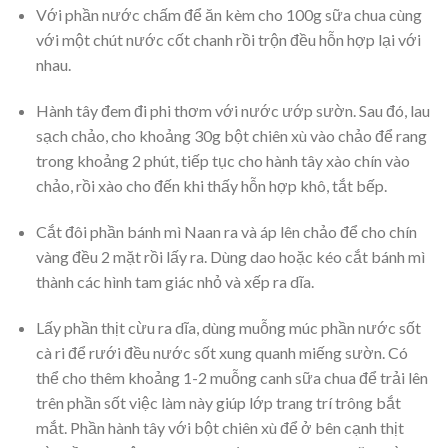
Với phần nước chấm để ăn kèm cho 100g sữa chua cùng
với một chút nước cốt chanh rồi trộn đều hỗn hợp lại với
nhau.
Hành tây đem đi phi thơm với nước ướp sườn. Sau đó, lau
sạch chảo, cho khoảng 30g bột chiên xù vào chảo để rang
trong khoảng 2 phút, tiếp tục cho hành tây xào chín vào
chảo, rồi xào cho đến khi thấy hỗn hợp khô, tắt bếp.
Cắt đôi phần bánh mì Naan ra và áp lên chảo để cho chín
vàng đều 2 mặt rồi lấy ra. Dùng dao hoặc kéo cắt bánh mì
thành các hình tam giác nhỏ và xếp ra dĩa.
Lấy phần thịt cừu ra dĩa, dùng muỗng múc phần nước sốt
cà ri để rưới đều nước sốt xung quanh miếng sườn. Có
thể cho thêm khoảng 1-2 muỗng canh sữa chua để trải lên
trên phần sốt việc làm này giúp lớp trang trí trông bắt
mắt. Phần hành tây với bột chiên xù để ở bên cạnh thịt