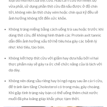
loại bỏ mùi hôi của thịt cừu. Nấu cà ri cừu với nhiệt độ
vừa phải, sử dụng phần thịt cừu đã nấu được ở độ chín
tới, không nên ăn thịt cháy xém hoặc chín quá kỹ đều sẽ
ảnh hưởng không tốt đến sức khỏe.
Không tráng miệng bằng cách uống trà sau hoặc trước khi
dùng thịt cừu, để không hình thành các Protein axit tannic
dẫn đến ảnh hưởng xấu tới hệ tiêu hóa gây các bệnh lý
như: khó tiêu, táo bón.
Không kết hợp thịt cừu với giấm hay dưa hấu bởi vì hai
thực phẩm này sẽ gây ra ức chế chức năng của lá lách với
dạ dày.
Không nên dùng sầu riêng hay bí ngô ngay sau ăn cà ri cừu,
để tránh làm tăng Cholesterol có trong máu, gây choáng.
Khi gặp tình trạng này bạn có thể uống thêm chút nước
muối đã pha loãng giúp khắc phục tạm thời.