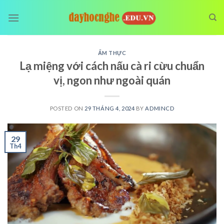
Skip
to
content
ẨM THỰC
Lạ miệng với cách nấu cà ri cừu chuẩn
vị, ngon như ngoài quán
POSTED ON
29 THÁNG 4, 2024
BY
ADMINCD
29
Th4