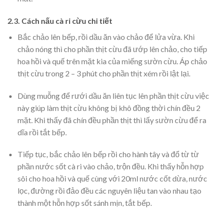
2.3. Cách nấu cà ri cừu chi tiết
Bắc chảo lên bếp, rồi dầu ăn vào chảo để lửa vừa. Khi
chảo nóng thì cho phần thịt cừu đã ướp lên chảo, cho tiếp
hoa hồi và quế trên mặt kia của miếng sườn cừu. Áp chảo
thịt cừu trong 2 – 3 phút cho phần thịt xém rồi lật lại.
Dùng muỗng để rưới dầu ăn liên tục lên phần thịt cừu việc
này giúp làm thịt cừu không bị khô đồng thời chín đều 2
mặt. Khi thấy đã chín đều phần thịt thì lấy sườn cừu để ra
dĩa rồi tắt bếp.
Tiếp tục, bắc chảo lên bếp rồi cho hành tây và đổ từ từ
phần nước sốt cà ri vào chảo, trộn đều. Khi thấy hỗn hợp
sôi cho hoa hồi và quế cùng với 20ml nước cốt dừa, nước
lọc, đường rồi đảo đều các nguyên liệu tan vào nhau tạo
thành một hỗn hợp sốt sánh mịn, tắt bếp.