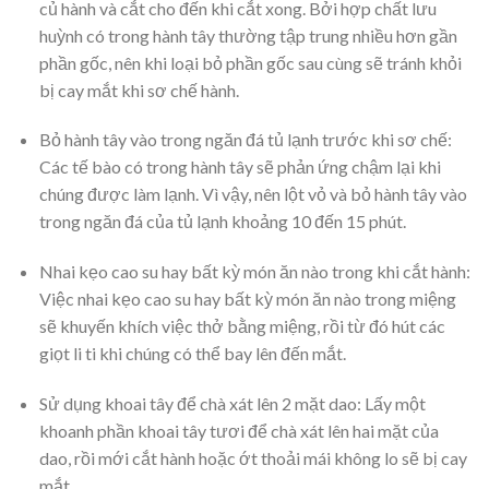
củ hành và cắt cho đến khi cắt xong. Bởi hợp chất lưu
huỳnh có trong hành tây thường tập trung nhiều hơn gần
phần gốc, nên khi loại bỏ phần gốc sau cùng sẽ tránh khỏi
bị cay mắt khi sơ chế hành.
Bỏ hành tây vào trong ngăn đá tủ lạnh trước khi sơ chế:
Các tế bào có trong hành tây sẽ phản ứng chậm lại khi
chúng được làm lạnh. Vì vậy, nên lột vỏ và bỏ hành tây vào
trong ngăn đá của tủ lạnh khoảng 10 đến 15 phút.
Nhai kẹo cao su hay bất kỳ món ăn nào trong khi cắt hành:
Việc nhai kẹo cao su hay bất kỳ món ăn nào trong miệng
sẽ khuyến khích việc thở bằng miệng, rồi từ đó hút các
giọt li ti khi chúng có thể bay lên đến mắt.
Sử dụng khoai tây để chà xát lên 2 mặt dao: Lấy một
khoanh phần khoai tây tươi để chà xát lên hai mặt của
dao, rồi mới cắt hành hoặc ớt thoải mái không lo sẽ bị cay
mắt.