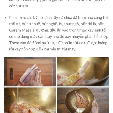
cắt hạt lựu.
Pha nước cà ri: Cho hành tây, cà chua đã băm nhỏ cùng tỏi,
trái ớt, bột ớt huế, bột nghệ, bột hạt ngò, bột thì là, bột
Garam Masala, đường, dầu ăn vào trong máy xay sinh tố
có thể dùng máy cầm tay nhỏ để xay nhuyễn phần hỗn hợp.
Thêm vào đó 50ml nước lọc để phần sốt cà ri được loãng,
rồi xay hỗn hợp đến khi mịn thì tắt máy.