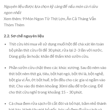
Nguyên liệu được lựa chọn kỹ càng để nấu món cà ri cừu
ngon nhất
Xem thêm:
9 Món Ngon Từ Thịt Lợn, Ăn Cả Tháng Vẫn
Thòm Thèm
2.2. Sơ chế nguyên liệu
Thịt cừu khi mua về sử dụng muối hột để chà xát lên toàn
bộ phần thịt cừu rồi để 30 phút, rửa lại 2-3 lần với nước.
Dùng giấy ăn hoặc khăn để thấm khô sườn cừu.
Phần sườn cừu chặt theo các khúc xương. Sau đó nêm vào
thịt bột nêm thịt gà, tiêu, bột hạt ngò, bột thì là, bột nghệ,
bột gia vị Ấn, ớt bột huế, trộn đều cho các gia vị ngấm vào
thịt. Cho vào đó thêm khoảng 30ml dầu để trộn cùng. Để
cho thịt cừu nghỉ trong khoảng 15 – 30 phút.
Cà chua đem rửa sạch rồi cắt đôi và bỏ hạt, băm nhỏ thành
hạt lựu. Hành tây gọt bỏ gốc, bóc vỏ đem đi rửa sạch và