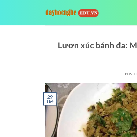
Skip
to
content
Lươn xúc bánh đa: 
POSTE
29
Th4