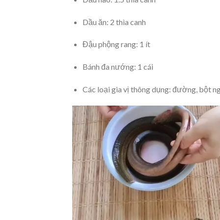
Dầu ăn: 2 thìa canh
Đậu phộng rang: 1 ít
Bánh đa nướng: 1 cái
Các loại gia vị thông dụng: đường, bột ng