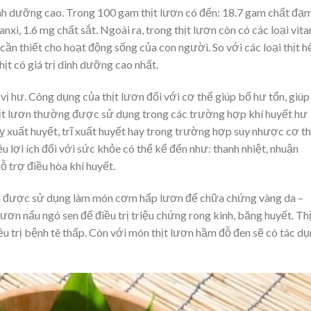
inh dưỡng cao. Trong 100 gam thịt lươn có đến: 18.7 gam chất đạm
xi, 1.6 mg chất sắt. Ngoài ra, trong thịt lươn còn có các loại vit
cần thiết cho hoạt động sống của con người. So với các loại thịt h
thịt có giá trị dinh dưỡng cao nhất.
 vị hư. Công dụng của thịt lươn đối với cơ thể giúp bổ hư tổn, giúp
hịt lươn thường được sử dụng trong các trường hợp khí huyết hư
lỵ xuất huyết, trĩ xuất huyết hay trong trường hợp suy nhược cơ th
 lợi ích đối với sức khỏe có thể kể đến như: thanh nhiệt, nhuận
ỗ trợ điều hòa khí huyết.
còn được sử dụng làm món cơm hấp lươn để chữa chứng vàng da –
ơn nấu ngó sen để điều trị triệu chứng rong kinh, băng huyết. Th
ều trị bệnh tê thấp. Còn với món thịt lươn hầm đỗ đen sẽ có tác d