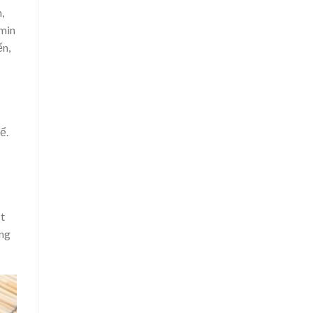
,
amin
ến,
ể.
ịt
ụng