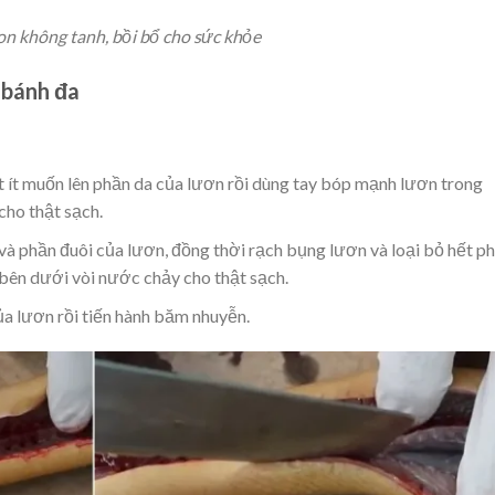
n không tanh, bồi bổ cho sức khỏe
 bánh đa
t ít muốn lên phần da của lươn rồi dùng tay bóp mạnh lươn trong
cho thật sạch.
và phần đuôi của lươn, đồng thời rạch bụng lươn và loại bỏ hết p
a bên dưới vòi nước chảy cho thật sạch.
a lươn rồi tiến hành băm nhuyễn.