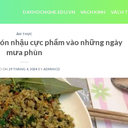
DAYHOCNGHE.EDU.VN
VACH KINH
VÁCH T
ẨM THỰC
Món nhậu cực phẩm vào những ngày
mưa phùn
D ON
29 THÁNG 4, 2024
BY
ADMINCD