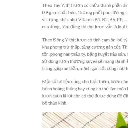
Theo Tây Y, thịt lươn có chứa thành phần d
0.9 gam chất béo, 150 mg phốt pho, 39 mg can
vi lượng khác như Vitamin B1, B2, B6, PP, … 
cua đồng,
tôm
đồng thì thịt lươn vẫn là loại 
Theo Đông Y, thịt lươn có tính cam ôn, bổ tỳ
khu phong trừ thấp, tăng cường gân cốt. T
tổn, phong hàn thấp tý, băng huyết hậu sản, 
Sử dụng lươn thường xuyên sẽ mang lại nhiều
tràng, giúp an thần, mạnh gân cốt cũng như h
Một số tài liệu cũng cho biết thêm, lươn 
bệnh hoàng thống hay cũng có thể làm món lư
lươn cuốn lá lốt còn có thể được dùng để đi
bổ thần kinh.