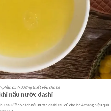
h phần dinh dưỡng thiết yếu cho bé
khi nấu nước dashi
hư sau để có cách nấu nước dashi rau củ cho bé 4 tháng hiệu quả
ashi như: