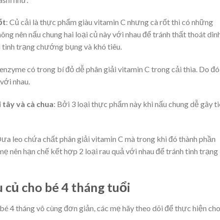
ốt
: Củ cải là thực phẩm giàu vitamin C nhưng cà rốt thì có những
ng nên nấu chung hai loại củ này với nhau để tránh thất thoát din
 tình trạng chướng bụng và khó tiêu.
 enzyme có trong bí đỏ dễ phân giải vitamin C trong cải thìa. Do đó
với nhau.
 tây và cà chua
: Bởi 3 loại thực phẩm này khi nấu chung dễ gây t
Dưa leo chứa chất phân giải vitamin C mà trong khi đó thành phần
 mẹ nên hạn chế kết hợp 2 loại rau quả với nhau để tránh tình trạng
 củ cho bé 4 tháng tuổi
bé 4 tháng vô cùng đơn giản, các mẹ hãy theo dõi để thực hiện ch