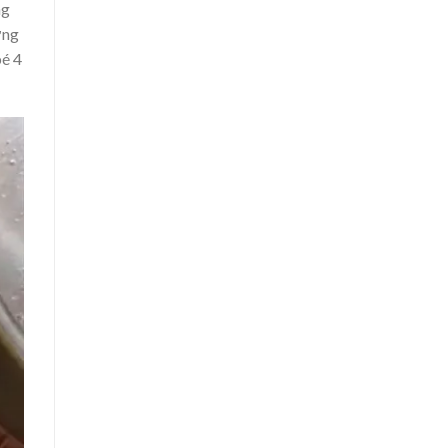
ng
ỡng
bé 4