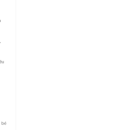
h
,
iêu
o bé