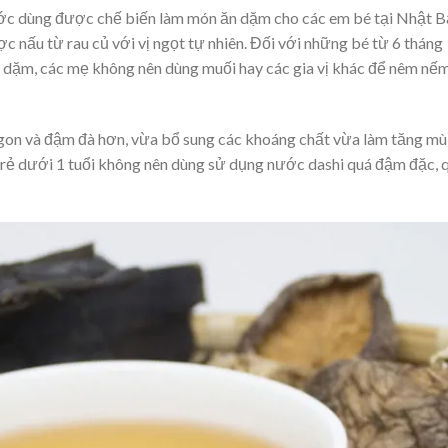
nước dùng được chế biến làm món ăn dặm cho các em bé tại Nhật B
c nấu từ rau củ với vị ngọt tự nhiên. Đối với những bé từ 6 tháng
ăn dặm, các mẹ không nên dùng muối hay các gia vị khác để nêm nế
on và đậm đà hơn, vừa bổ sung các khoáng chất vừa làm tăng mùi
 trẻ dưới 1 tuổi không nên dùng sử dụng nước dashi quá đậm đặc, 