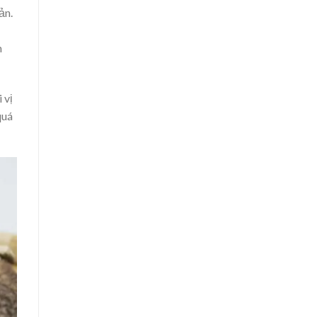
ản.
m
 vị
quá