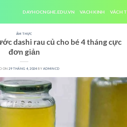
DAYHOCNGHE.EDU.VN
VACH KINH
VÁCH T
ẨM THỰC
ớc dashi rau củ cho bé 4 tháng cực
đơn giản
D ON
29 THÁNG 4, 2024
BY
ADMINCD