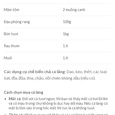
Mắm tôm
2 muỗng canh
Đậu phộng rang
100g
Bún tươi
1kg
Rau thơm
1 ít
Muối
1 ít
Các dụng cụ chế biến chả cá lăng:
Dao, kéo, thớt, các loại
bát, đĩa, đũa, thìa, chảo, nồi chiên không dầu (nếu có).
Cách chọn mua cá lăng
Mắt cá:
Đối với cá tươi ngon, thì bạn sẽ thấy mắt cá hơi lồi lên
và có màu trong chứ không bị đục hay đổi màu. Nếu cá lăng có
mắt bị lõm vào trong hốc mắt thì tức là cá không tươi.
Thân cá:
Khi bạn quan sát thân cá của cá lăng tươi thường sẽ