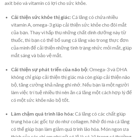
axit béo và vitamin có lợi cho sức khỏe.
Cải thiện sức khỏe thị giác:
Cá lăng có chứa nhiều
vitamin A, omega-3 giúp cải thiện sức khỏe cho đôi mắt
của bạn. Thay vì hấp thụ những chất dinh dưỡng này từ
thuốc, thì bạn có thể bổ sung cá lăng vào trong thực đơn
của mình để cải thiện những tình trạng nhức mỏi mắt, giúp
mắt sáng và bảo vệ mắt.
Cải thiện sự phát triển của não bộ:
Omega-3 và DHA
không chỉ giúp cải thiện thị giác mà còn giúp cải thiện não
bộ, tăng cường khả năng ghi nhớ. Nếu bạn là một người
làm việc trí tuệ nhiều thì nên ăn cá lăng một cách hợp lý để
có một sức khỏe não bộ tốt.
Làm chậm quá trình lão hóa:
Cá lăng có các chất giúp
trung hòa các gốc tự do như collagen. Nhờ đó mà cá lăng
có thể giúp bạn làm giảm quá trình lão hóa. Món ngon ưa
thích của các chị em phụ nữ có lẽ là cá. Vì trong cá thường