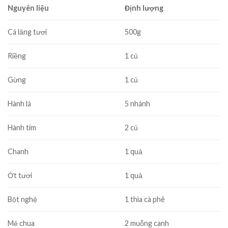
Nguyên liệu
Định lượng
Cá lăng tươi
500g
Riềng
1 củ
Gừng
1 củ
Hành lá
5 nhánh
Hành tím
2 củ
Chanh
1 quả
Ớt tươi
1 quả
Bột nghệ
1 thìa cà phê
Mẻ chua
2 muỗng canh