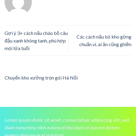
Gợi ý 3+ cách nấu cháo bồ câu
Các cách nấu bò kho gừng
đậu xanh không tanh, phù hợp
chuẩn vị, ai ăn cũng ghiền
mọi lứa tuổi
Chuyển kho xưởng trọn gói Hà Nội
Lorem ipsum dolor sit amet, consectetuer adipiscing elit, sed
diam nonummy nibh euismod tincidunt ut laoreet dolore
magna aliquam erat volutpat.