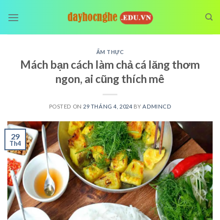
Skip
to
content
ẨM THỰC
Mách bạn cách làm chả cá lăng thơm
ngon, ai cũng thích mê
POSTED ON
29 THÁNG 4, 2024
BY
ADMINCD
29
Th4