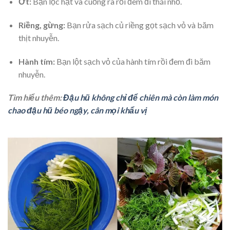
Ớt:
Bạn lọc hạt và cuống ra rồi đem đi thái nhỏ.
Riềng, gừng:
Bạn rửa sạch củ riềng gọt sạch vỏ và băm
thịt nhuyễn.
Hành tím:
Bạn lột sạch vỏ của hành tím rồi đem đi băm
nhuyễn.
Tìm hiểu thêm:
Đậu hũ không chỉ để chiên mà còn làm món
chao đậu hũ béo ngậy, cân mọi khẩu vị