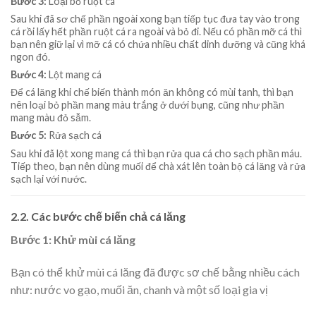
Bước 3:
Loại bỏ ruột cá
Sau khi đã sơ chế phần ngoài xong bạn tiếp tục đưa tay vào trong
cá rồi lấy hết phần ruột cá ra ngoài và bỏ đi. Nếu có phần mỡ cá thì
bạn nên giữ lại vì mỡ cá có chứa nhiều chất dinh dưỡng và cũng khá
ngon đó.
Bước 4:
Lột mang cá
Để cá lăng khi chế biến thành món ăn không có mùi tanh, thì bạn
nên loại bỏ phần mang màu trắng ở dưới bụng, cũng như phần
mang màu đỏ sẫm.
Bước 5:
Rửa sạch cá
Sau khi đã lột xong mang cá thì bạn rửa qua cá cho sạch phần máu.
Tiếp theo, bạn nên dùng muối để chà xát lên toàn bộ cá lăng và rửa
sạch lại với nước.
2.2. Các bước chế biến chả cá lăng
Bước 1: Khử mùi cá lăng
Bạn có thể khử mùi cá lăng đã được sơ chế bằng nhiều cách
như: nước vo gạo, muối ăn, chanh và một số loại gia vị