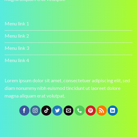
Menu link 1
Menu link 2
Menu link 3
Menu link 4
Lorem ipsum dolor sit amet, consectetuer adipiscing elit, sed
diam nonummy nibh euismod tincidunt ut laoreet dolore
magna aliquam erat volutpat.