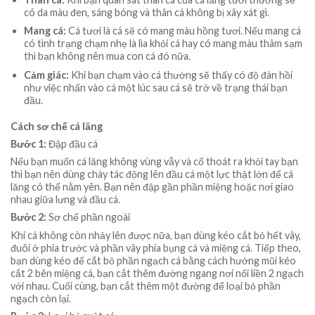
có da màu đen, sáng bóng và thân cá không bị xây xát gì.
Mang cá:
Cá tươi là cá sẽ có mang màu hồng tươi. Nếu mang cá
có tình trạng chạm nhẹ là lìa khỏi cá hay có mang màu thâm sạm
thì bạn không nên mua con cá đó nữa.
Cảm giác:
Khi bạn chạm vào cá thường sẽ thấy có độ đàn hồi
như việc nhấn vào cá một lúc sau cá sẽ trở về trạng thái bạn
đầu.
Cách sơ chế cá lăng
Bước 1:
Đập đầu cá
Nếu bạn muốn cá lăng không vùng vẫy và cố thoát ra khỏi tay bạn
thì bạn nên dùng chày tác động lên đầu cá một lực thật lớn để cá
lăng có thể nằm yên. Bạn nên đập gần phần miệng hoặc nơi giao
nhau giữa lưng và đầu cá.
Bước 2:
Sơ chế phần ngoài
Khi cá không còn nhảy lên được nữa, bạn dùng kéo cắt bỏ hết vây,
đuôi ở phía trước và phần vây phía bụng cá và miệng cá. Tiếp theo,
bạn dùng kéo để cắt bỏ phần ngạch cá bằng cách hướng mũi kéo
cắt 2 bên miệng cá, bạn cắt thêm đường ngang nơi nối liền 2 ngạch
với nhau. Cuối cùng, bạn cắt thêm một đường để loại bỏ phần
ngạch còn lại.