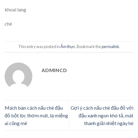
khoai lang
chè
This entry was posted in
Ẩm thực
. Bookmark the
permalink
.
ADMINCD
Mách bạn cách nấu chè đậu
Gợi ý cách nấu chè đậu đỏ với
đỏ bột lọc thơm mát, lạ miệng
đậu xanh ngon khó tả, mát
ai cũng mê
thanh giải nhiệt ngày hè