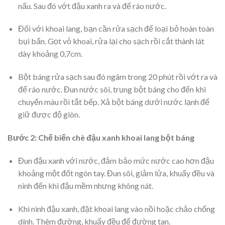
nấu. Sau đó vớt đậu xanh ra và để ráo nước.
Đối với khoai lang, bạn cần rửa sạch để loại bỏ hoàn toàn
bụi bẩn. Gọt vỏ khoai, rửa lại cho sạch rồi cắt thành lát
dày khoảng 0,7cm.
Bột báng rửa sạch sau đó ngâm trong 20 phút rồi vớt ra và
để ráo nước. Đun nước sôi, trụng bột báng cho đến khi
chuyển màu rồi tắt bếp. Xả bột báng dưới nước lạnh để
giữ được độ giòn.
Bước 2: Chế biến chè đậu xanh khoai lang bột báng
Đun đậu xanh với nước, đảm bảo mức nước cao hơn đậu
khoảng một đốt ngón tay. Đun sôi, giảm lửa, khuấy đều và
ninh đến khi đậu mềm nhưng không nát.
Khi ninh đậu xanh, đặt khoai lang vào nồi hoặc chảo chống
dính. Thêm đường, khuấy đều để đường tan.