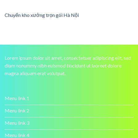
Chuyển kho xưởng trọn gói Hà Nội
Lorem ipsum dolor sit amet, consectetuer adipiscing elit, sed
diam nonummy nibh euismod tincidunt ut laoreet dolore
magna aliquam erat volutpat.
Menu link 1
Menu link 2
Menu link 3
Menu link 4