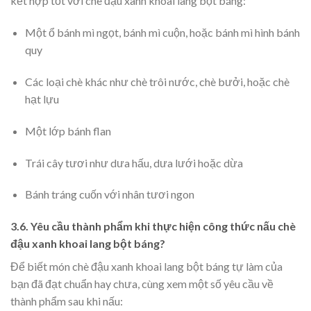
kết hợp tốt với chè đậu xanh khoai lang bột báng:
Một ổ bánh mì ngọt, bánh mì cuộn, hoặc bánh mì hình bánh
quy
Các loại chè khác như chè trôi nước, chè bưởi, hoặc chè
hạt lựu
Một lớp bánh flan
Trái cây tươi như dưa hấu, dưa lưới hoặc dừa
Bánh tráng cuốn với nhân tươi ngon
3.6. Yêu cầu thành phẩm khi thực hiện công thức nấu chè
đậu xanh khoai lang bột báng?
Để biết món chè đậu xanh khoai lang bột báng tự làm của
bạn đã đạt chuẩn hay chưa, cùng xem một số yêu cầu về
thành phẩm sau khi nấu: