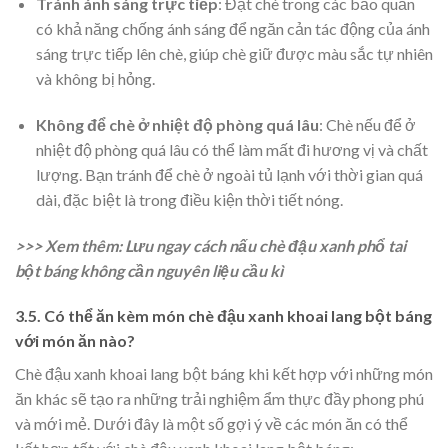
Tránh ánh sáng trực tiếp
: Đặt chè trong các bảo quản
có khả năng chống ánh sáng để ngăn cản tác động của ánh
sáng trực tiếp lên chè, giúp chè giữ được màu sắc tự nhiên
và không bị hỏng.
Không để chè ở nhiệt độ phòng quá lâu
: Chè nếu để ở
nhiệt độ phòng quá lâu có thể làm mất đi hương vị và chất
lượng. Bạn tránh để chè ở ngoài tủ lạnh với thời gian quá
dài, đặc biệt là trong điều kiện thời tiết nóng.
>>> Xem thêm:
Lưu ngay cách nấu chè đậu xanh phổ tai
bột báng không cần nguyên liệu cầu kì
3.5. Có thể ăn kèm món chè đậu xanh khoai lang bột báng
với món ăn nào?
Chè đậu xanh khoai lang bột báng khi kết hợp với những món
ăn khác sẽ tạo ra những trải nghiệm ẩm thực đầy phong phú
và mới mẻ. Dưới đây là một số gợi ý về các món ăn có thể