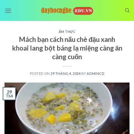
Skip
to
content
ẨM THỰC
Mách bạn cách nấu chè đậu xanh
khoai lang bột báng lạ miệng càng ăn
càng cuốn
POSTED ON
29 THÁNG 4, 2024
BY
ADMINCD
29
Th4